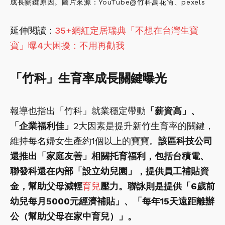
成長關鍵原因。圖片來源：YouTube@竹科萬花筒、pexels
延伸閱讀：
35+網紅定居瑞典「不想在台灣生寶
寶」曝4大困擾：不用再勸我
「竹科」生育率成長關鍵曝光
報導也指出「竹科」就業穩定帶動
「薪資高」、
「企業福利佳」
2大因素是提升新竹生育率的關鍵，
維持每名婦女生產約1個以上的寶寶。
該區科技公司
還推出「家庭友善」相關托育福利，包括台積電、
聯發科還在內部「設立幼兒園」，提供員工補貼資
金，幫助父母減輕
育兒
壓力。聯詠則是提供「6歲前
幼兒每月5000元經濟補貼」、「每年15天遠距離辦
公（幫助父母在家中育兒）」。