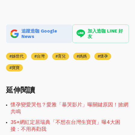
追蹤造咖 Google
加入造咖 LINE 好
News
友
姊世代
台灣
育兒
媽媽
懷孕
寶寶
延伸閱讀
懷孕變愛哭包？愛雅「暴哭影片」曝關鍵原因！掀網
共鳴
35+網紅定居瑞典「不想在台灣生寶寶」曝4大困
擾：不用再勸我