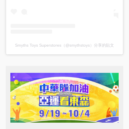
Smyths Toys Superstores（@smythstoys）分享的貼文