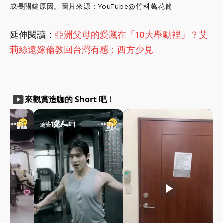
成長關鍵原因。圖片來源：YouTube@竹科萬花筒
延伸閱讀：
亞洲父母的愛藏在「10大舉動裡」？艾
莉絲遠嫁倫敦回台灣有感：西方少見
smart_display
來觀賞造咖的 Short 吧！
play_arrow
play_arrow