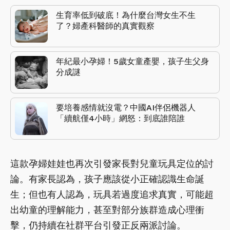
生育率低到破底！為什麼台灣女生不生
了？婦產科醫師的真實觀察
年紀最小孕婦！5歲女童產嬰，孩子生父身
分成謎
要培養感情就沒電？中國AI伴侶機器人
「續航僅4小時」網怒：到底誰陪誰
這款孕婦娃娃也再次引發家長對兒童玩具定位的討
論。有家長認為，孩子應該從小正確認識生命誕
生；但也有人認為，玩具若過度追求真實，可能超
出幼童的理解能力，甚至對部分族群造成心理衝
擊，仍持續在社群平台引發正反兩派討論。