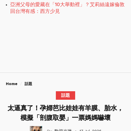
亞洲父母的愛藏在「10大舉動裡」？艾莉絲遠嫁倫敦
回台灣有感：西方少見
Home
話題
話題
太逼真了！孕婦芭比娃娃有羊膜、胎水，
模擬「剖腹取嬰」一票媽媽嚇壞