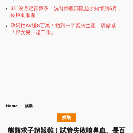
3年沒月經卻懷孕！洗腎婦腹部隆起才知懷胎5月，
長庚助順產
孕婦拍AV賺8百萬！拍到一半緊急生產，驕傲喊：
「跟女兒一起工作」
Home
娛樂
娛樂
熊熊求子超艱難！試管失敗噴鼻血、長百