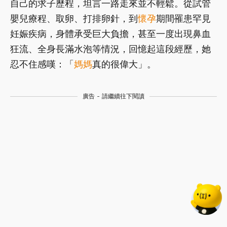
自己的求子歷程，坦言一路走來並不輕鬆。從試管
嬰兒療程、取卵、打排卵針，到
懷孕
期間罹患罕見
妊娠疾病，身體承受巨大負擔，甚至一度出現鼻血
狂流、全身長滿水泡等情況，回憶起這段經歷，她
忍不住感嘆：「
媽媽
真的很偉大」。
廣告 - 請繼續往下閱讀