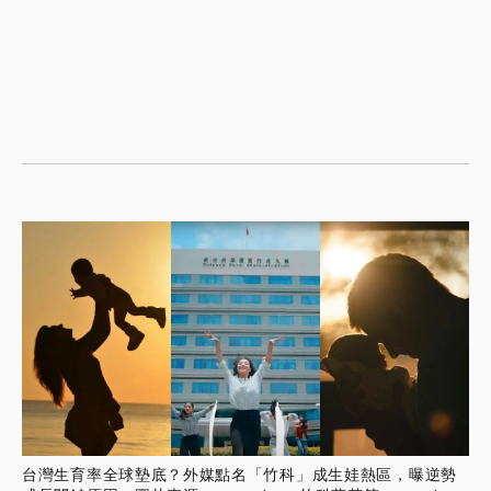
台灣生育率全球墊底？外媒點名「竹科」成生娃熱區，曝逆勢