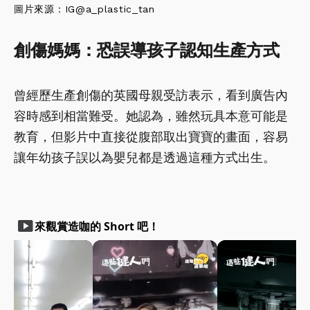
圖
片來源：IG@
a_plastic_tan
創傷媽媽：恐誤導孩子認知生產方式
曾經歷生產創傷的英國母親受訪表示，看到廣告內
容時感到相當難受。她認為，雖然玩具本意可能是
教育，但影片中直接從腹部取出寶寶的畫面，容易
讓年幼孩子誤以為嬰兒都是透過這種方式出生。
smart_display
來觀賞造咖的 Short 吧！