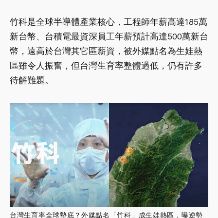
竹科是全球半導體產業核心，工程師年薪高達185萬
新台幣、台積電最資深員工年薪預計高達500萬新台
幣，遠高於台灣其它區薪資，被外媒點名為生娃熱
區雖令人振奮，但台灣生育率整體過低，仍有許多
待解難題。
台灣生育率全球墊底？外媒點名「竹科」成生娃熱區，曝逆勢