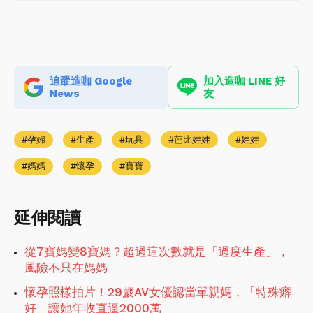
追蹤造咖 Google
加入造咖 LINE 好
News
友
孕婦
生產
玩具
芭比娃娃
娃娃
媽媽
懷孕
寶寶
延伸閱讀
從7寶媽變8寶媽？超過這次數就是「過度生產」，
風險不只在媽媽
懷孕照樣拍片！29歲AV女優認當單親媽，「特殊癖
好」讓她年收直逼2000萬