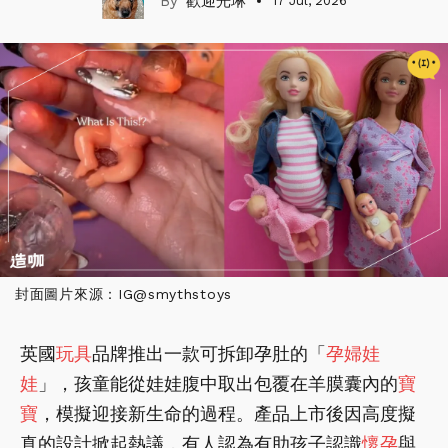
歡迎光琳
17 Jul, 2026
封面圖片來源：IG@smythstoys
英國
玩具
品牌推出一款可拆卸孕肚的「
孕婦
娃
娃
」，孩童能從娃娃腹中取出包覆在羊膜囊內的
寶
寶
，模擬迎接新生命的過程。產品上市後因高度擬
真的設計掀起熱議，有人認為有助孩子認識
懷孕
與