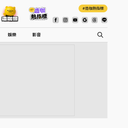
造咖熱指標
娛樂
影音