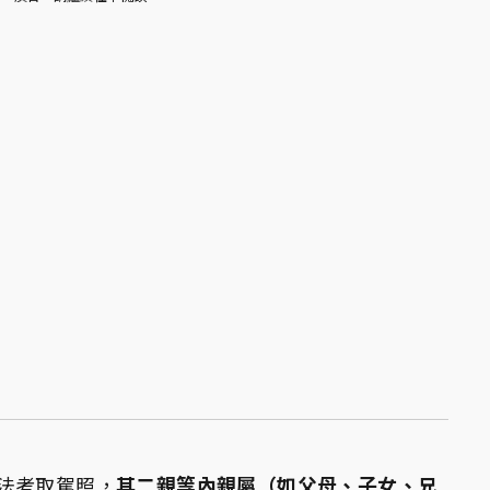
法考取駕照，
其二親等內親屬（如父母、子女、兄