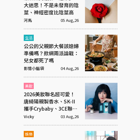
大迷思！不是未發育的陰
莖、神經密度比陰莖高
河馬
05 Aug,26
生活
公公的父親節大餐該媳婦
準備嗎？掀網兩派論戰：
兒女都死了嗎
影憶小腦袋
04 Aug,26
美妝
2026美妝聯名超可愛！
唐綺陽親製香水、SK-II
攜手Crybaby、3CE聯名
超潮飾品
Vicky
03 Aug,26
娛樂