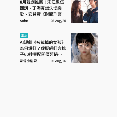
8月韓劇推薦！宋江退伍
回歸、丁海寅談失憶戀
愛、安普賢《財閥刑警》
續集來了
Aohn
03 Aug,26
生活
AI短劇《被裁掉的女孩》
為何爆紅？虛擬網紅方桃
子60秒業配開價超過百
萬元
影憶小腦袋
05 Aug,26