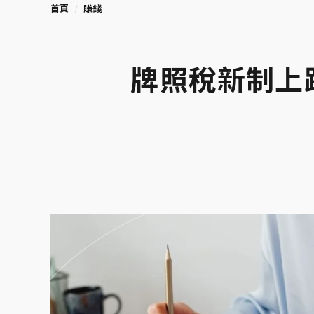
首頁
賺錢
牌照稅新制上