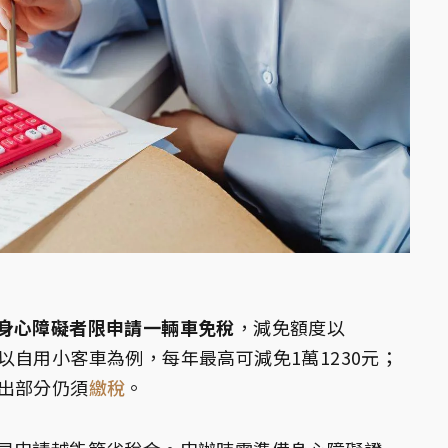
身心障礙者限申請一輛車免稅
，減免額度以
限。以自用小客車為例，每年最高可減免1萬1230元；
，超出部分仍須
繳稅
。