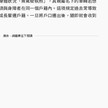
身體狀況「無駕駛執照」，其親屬名下的車輛若想
須與身障者在同一個戶籍內。這項規定過去常導致
或長輩遷戶籍，一旦將戶口遷出後，隨即就會收到
廣告 - 請繼續往下閱讀