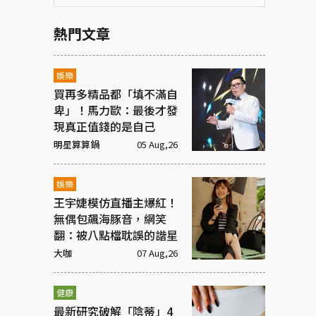
熱門文章
娛樂
買再多精品都「填不滿自
卑」！馬力歐：最後才發
現真正值錢的是自己
明星算算鍋
05 Aug,26
娛樂
王宇婕模仿直播主爆紅！
無偶包飆海豚音，網笑
翻：被八點檔耽誤的諧星
大咖
07 Aug,26
健康
最新研究破解「陰蒂」4