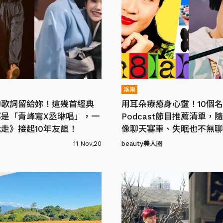
娛樂
的歌詞留給妳！這幾首經典
用耳朵療癒身心靈！10個名
都是「青峰寫X丞琳唱」，一
Podcast節目推薦清單，
走》接起10年友誼！
像聊天塞車、失眠也不無聊
11 Nov,20
beauty美人圈