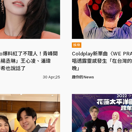
娛樂
iyo爆料紅了不理人！青峰開
Coldplay新單曲〈WE P
挺楊丞琳」王心凌、潘瑋
唱透露靈感發生「在台灣的
妍希也說話了
晚」
30 Apr,25
趣你的News