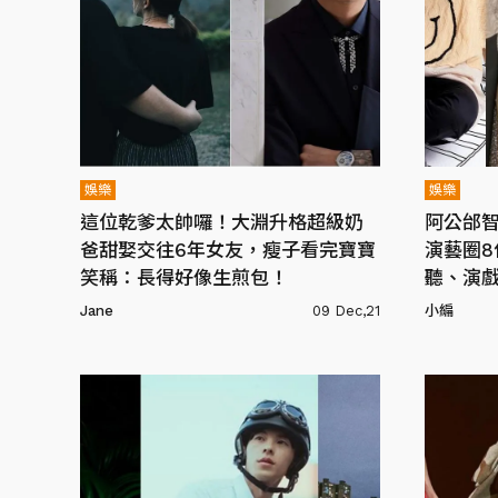
娛樂
娛樂
這位乾爹太帥囉！大淵升格超級奶
阿公邰
爸甜娶交往6年女友，瘦子看完寶寶
演藝圈
笑稱：長得好像生煎包！
聽、演戲
Jane
09 Dec,21
小編