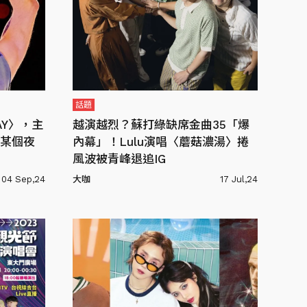
話題
RAY〉，主
越演越烈？蘇打綠缺席金曲35「爆
某個夜
內幕」！Lulu演唱〈蘑菇濃湯〉捲
風波被青峰退追IG
04 Sep,24
大咖
17 Jul,24