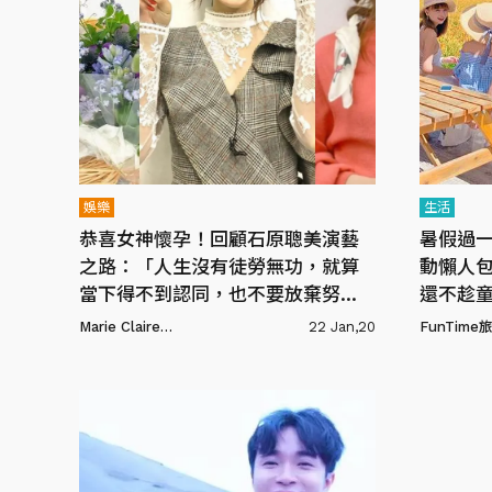
娛樂
生活
恭喜女神懷孕！回顧石原聰美演藝
暑假過
之路：「人生沒有徒勞無功，就算
動懶人
當下得不到認同，也不要放棄努
還不趁童
力」
Marie Claire美麗佳人
22 Jan,20