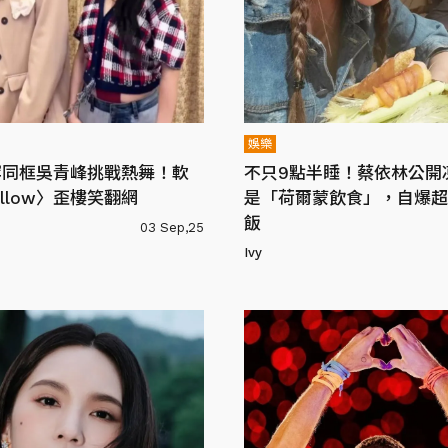
娛樂
罕同框吳青峰挑戰熱舞！軟
不只9點半睡！蔡依林公開
illow〉歪樓笑翻網
是「荷爾蒙飲食」，自爆超
飯
03 Sep,25
Ivy