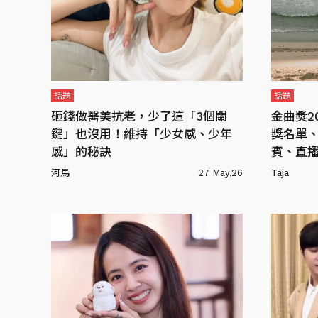
話題
話題
砸錢做醫美抗老，少了這「3個關
金曲獎2
鍵」也沒用！維持「少女感、少年
獎名單
感」的秘訣
賓、直
新）
河馬
27 May,26
Taja