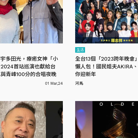
生活
和宇多田光，療癒女神「小
全台13個「2023跨年晚會
2024首站巡演也獻給台
懶人包！國民姐夫AKIRA
與青峰100分的合唱夜晚
你迎新年
01 Mar,24
河馬