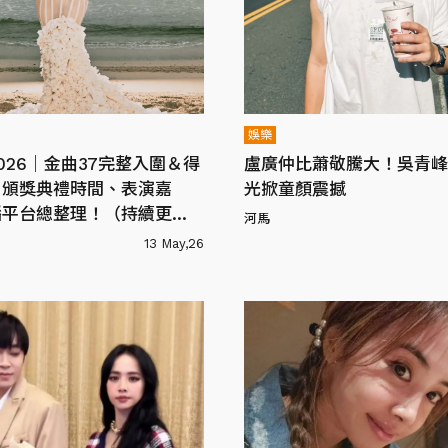
娛樂
026｜金曲37完整入圍＆得
盧廣仲比蕭敬騰大！吳青峰
、頒獎典禮時間、表演嘉
光掀童顏震撼
播平台總整理！（持續更
河馬
13 May,26