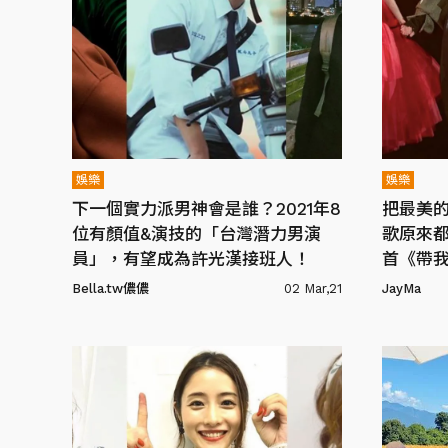
娛樂
娛樂
下一個實力派男神會是誰？2021年8
把最美
位有顏值&演技的「台灣潛力男演
歌原來
員」，有望成為許光漢接班人！
首《帶我
Bella.tw儂儂
02 Mar,21
JayMa