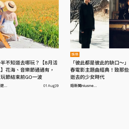
娛樂
一半不知道去哪玩？【8月活
「彼此都是彼此的缺口～」
包】花海、音樂節通通有，
春電影主題曲經典！致那些
玩節結束前GO一波
逝去的少女時代
FunTime旅遊比價
01 Aug,19
妞新聞niusnews