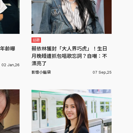
話題
年齡曝
蔡依林獲封「大人界巧虎」！生日
月晚睡遭抓包唱歌忘詞？自嘲：不
漂亮了
02 Jan,26
影憶小腦袋
07 Sep,25