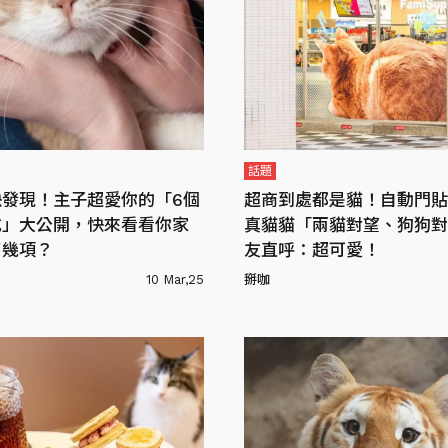
話題
快發現！主子超愛你的「6個
超商到處都是貓！自動門貼
式」大公開，快來看看你家
真貓貓「兩貓對望、狗狗對
了幾項？
友直呼：超可愛！
10 Mar,25
掰咖