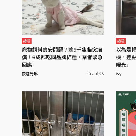
話題
話題
寵物飼料食安問題？逾5千隻貓突癱
以為是
瘓！6成都吃同品牌貓糧，業者緊急
機，差
回應
曝光」
歡迎光琳
10 Jul,26
Ivy