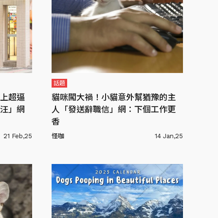
話題
上超逼
貓咪闖大禍！小貓意外幫猶豫的主
汪」網
人「發送辭職信」網：下個工作更
香
21 Feb,25
怪咖
14 Jan,25