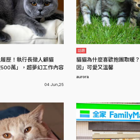
話題
投履歷！執行長徵人顧貓
貓貓為什麼喜歡抱團取暖？
500萬」，超夢幻工作內容
因」可愛又溫馨
aurora
04 Jun,25