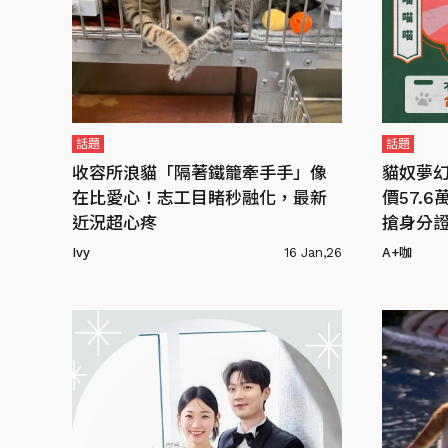
話題
話題
收容所浪貓「隔著鐵籠牽手手」像
貓奴夢幻
在比愛心！志工目睹秒融化，最新
價57.
近況超心疼
搶身分
Ivy
16 Jan,26
A+咖