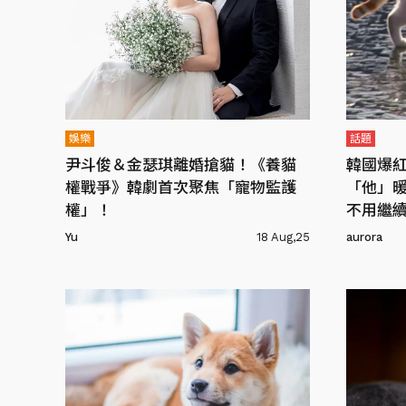
娛樂
話題
尹斗俊＆金瑟琪離婚搶貓！《養貓
韓國爆
權戰爭》韓劇首次聚焦「寵物監護
「他」
權」！
不用繼
Yu
18 Aug,25
aurora