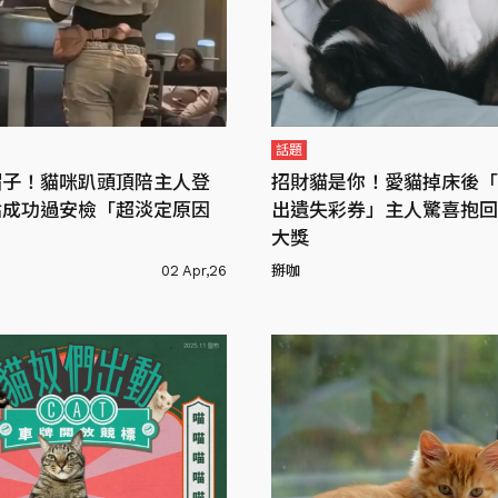
話題
帽子！貓咪趴頭頂陪主人登
招財貓是你！愛貓掉床後「
點成功過安檢「超淡定原因
出遺失彩券」主人驚喜抱回
大獎
02 Apr,26
掰咖