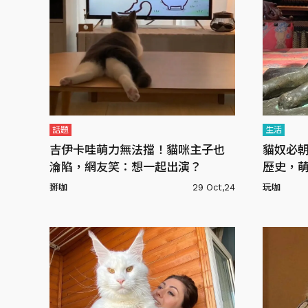
話題
生活
吉伊卡哇萌力無法擋！貓咪主子也
貓奴必朝
淪陷，網友笑：想一起出演？
歷史，
掰咖
29 Oct,24
玩咖