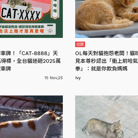
話題
車牌！「CAT-8888」天
OL每天對貓抱怨老闆！貓
6萬得標，全台貓迷砸2025萬
見本尊秒認出「衝上前哈氣
證車牌
拳」：就是你欺負媽媽
15 Nov,25
Ivy