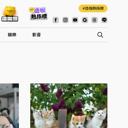
造咖熱指標
娛樂
影音