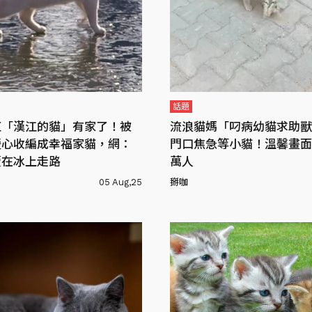
話題
紅「漢江的貓」有家了！被
流浪貓媽「叼病幼貓求助獸
暖心收編成幸福家貓，網：
門口焦急等小貓！溫馨畫面
續在冰上走路
萬人
05 Aug,25
掰咖