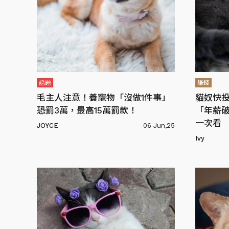
話題
賺錢
毛主人注意！養寵物「沒做1件事」
貓奴快
恐罰3萬，最高15萬罰款！
「年薪破
一次看
JOYCE
06 Jun,25
Ivy