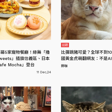
話題
開幕5家寵物餐廳！綠舞「擼
比彈跳豬可愛？全球不到10
 Sweets」插旗信義區、日本
國黃金虎萌翻網友：不是A
Cafe Mocha」登台
掰咖
11 Dec,24