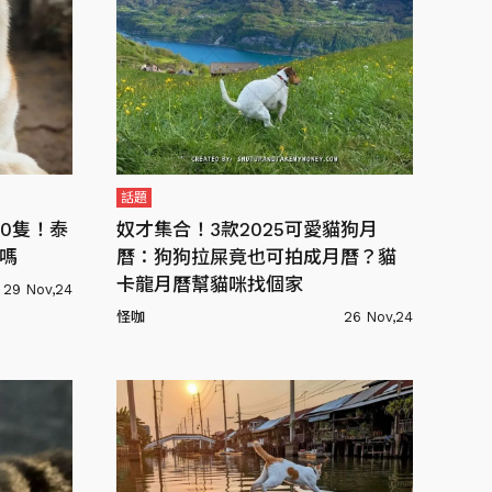
話題
0隻！泰
奴才集合！3款2025可愛貓狗月
I嗎
曆：狗狗拉屎竟也可拍成月曆？貓
卡龍月曆幫貓咪找個家
29 Nov,24
怪咖
26 Nov,24