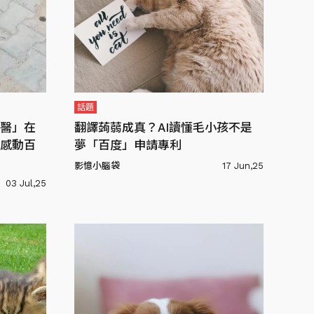
話題
醫」在
翻譯蒟蒻成真？AI讀懂毛小孩不是
感動百
夢「百度」申請專利
影憶小腦袋
17 Jun,25
03 Jul,25