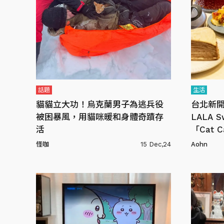
話題
生活
貓貓立大功！烏克蘭男子為逃兵役
台北新
被困暴風，用貓咪暖和身體奇蹟存
LALA
活
「Cat 
怪咖
15 Dec,24
Aohn