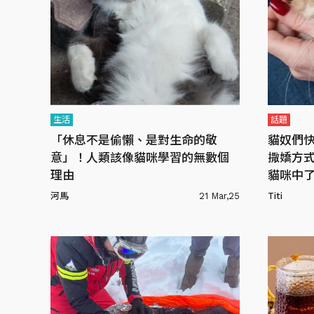
生活
話題
「休息不是偷懶、是對生命的敬
貓奴們
意」！人類該像貓咪學習的無數個
撒嬌方
理由
貓咪中
河馬
21 Mar,25
Titi