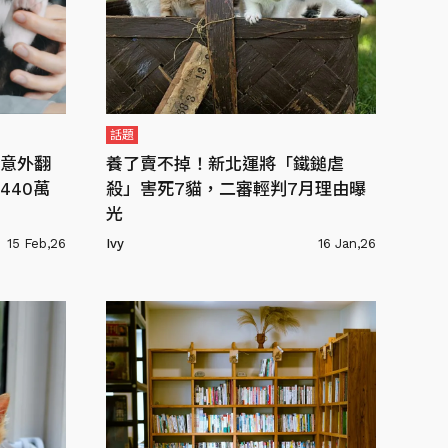
話題
意外翻
養了賣不掉！新北運將「鐵鎚虐
440萬
殺」害死7貓，二審輕判7月理由曝
光
15 Feb,26
Ivy
16 Jan,26