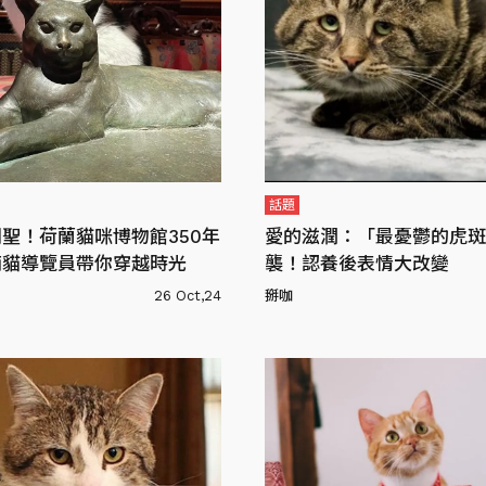
話題
聖！荷蘭貓咪博物館350年
愛的滋潤：「最憂鬱的虎斑
萌貓導覽員帶你穿越時光
襲！認養後表情大改變
26 Oct,24
掰咖