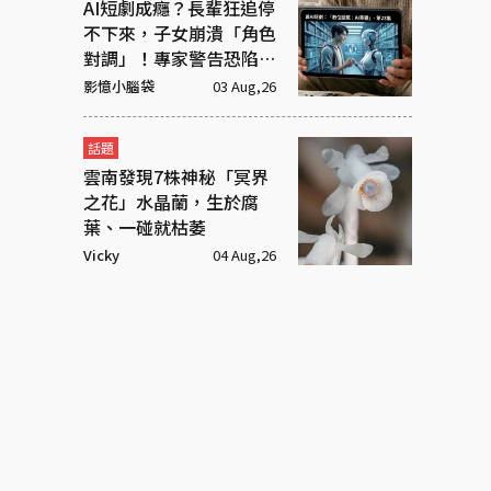
AI短劇成癮？長輩狂追停
不下來，子女崩潰「角色
對調」！專家警告恐陷腦
腐
影憶小腦袋
03 Aug,26
話題
雲南發現7株神秘「冥界
之花」水晶蘭，生於腐
葉、一碰就枯萎
Vicky
04 Aug,26