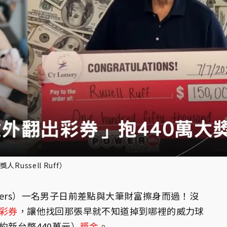
ussell Ruff）
ers）一名男子日前差點與大筆財富擦身而過！沒
彩券
，讓他找回那張早就不知道掉到哪裡的威力球
約新台幣440萬元）
獎金
。