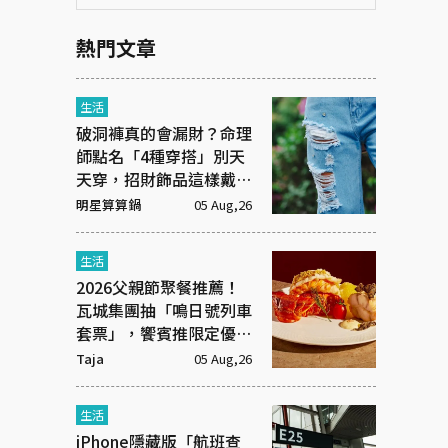
熱門文章
生活
破洞褲真的會漏財？命理
師點名「4種穿搭」別天
天穿，招財飾品這樣戴才
有效
明星算算鍋
05 Aug,26
生活
2026父親節聚餐推薦！
瓦城集團抽「鳴日號列車
套票」，饗賓推限定優惠
一次看
Taja
05 Aug,26
生活
iPhone隱藏版「航班查