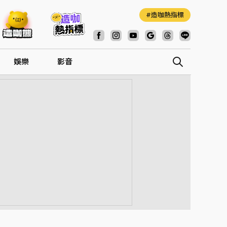
造咖熱指標
娛樂
影音