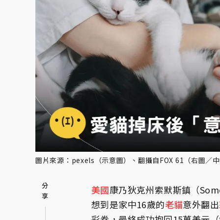
圖片來源：pexels（示意圖）、翻攝自FOX 61（右圖／中獎人R
美國
康乃狄克州索默斯鎮（Som
想到是家中16歲的
老貓
意外翻出
彩券，最終成功抱回15萬美元（