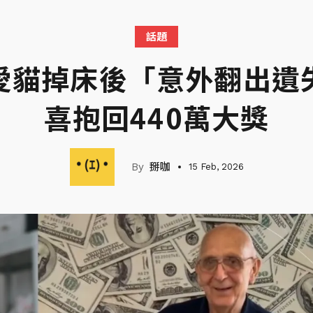
話題
愛貓掉床後「意外翻出遺
喜抱回440萬大獎
掰咖
15 Feb, 2026