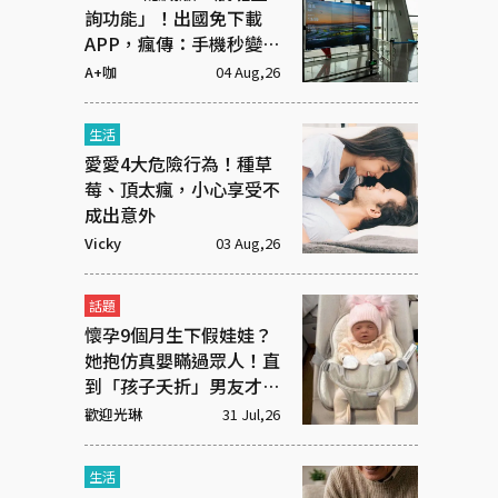
詢功能」！出國免下載
APP，瘋傳：手機秒變機
場看板
A+咖
04 Aug,26
生活
愛愛4大危險行為！種草
莓、頂太瘋，小心享受不
成出意外
Vicky
03 Aug,26
話題
懷孕9個月生下假娃娃？
她抱仿真嬰瞞過眾人！直
到「孩子夭折」男友才知
受騙
歡迎光琳
31 Jul,26
生活