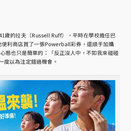
歲的拉夫（Russell Ruff），平時在學校擔任巴
利商店買了一張Powerball彩券，還順手加購
，當時心態也只是簡單的：「反正沒人中，不如我來碰碰
一度以為注定錯過機會。