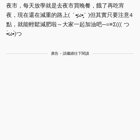
夜市，每天放學就是去夜市買晚餐，餓了再吃宵
夜，現在還在減重的路上( ´•̥̥̥ω•̥̥̥` )但其實只要注意4
點，就能輕鬆減肥啦～大家一起加油吧─=≡Σ((( つ
•̀ω•́)つ
廣告 - 請繼續往下閱讀