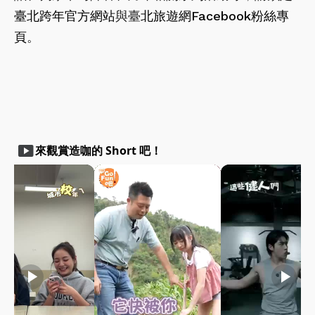
臺北跨年官方網站
與臺
北旅遊網Facebook粉絲專
頁
。
smart_display
來觀賞造咖的 Short 吧！
play_arrow
play_arrow
play_arrow