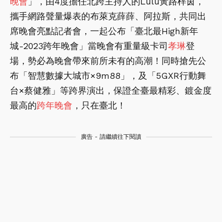
晚會
」，由4度擔任北跨主持人的Lulu黃路梓茵，
攜手網路聲量爆表的布萊克薛薛、阿拉斯，共同出
席晚會亮點記者會，一起公布「臺北最High新年
城-2023跨年晚會」當晚會有重量級卡司
孝琳
登
場，勢必為晚會帶來前所未有的高潮！同時搶先公
布「智慧數據大城市×9m88」，及「5GXR行動舞
台×蔡健雅」等跨界演出，保證全臺最精彩、鍍金度
最高的
跨年晚會
，只在臺北！
廣告 - 請繼續往下閱讀