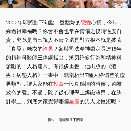
2022年即將劃下句點
，
盤點
妳的
戀愛
心情
，今年，
妳過得幸福嗎？妳會不會也常在情傷之後時過度自
責，究竟是自己視人不清？還是對方根本就是披著
「真愛」糖衣的
渣男
？參與司法精神鑑定長達18年
的精神科醫師王俸鋼指出，渣男許多行為和精神科
診斷的「人格違常」有很多重疊，他出版的《渣
男：病態人格》一書中，就剖析出7種人格偏差的渣
男類型，讓大家能在
投資
一段真感情的時候，遠離
致命的愛。不過，除了從心理學上辨識渣男，在統
計學上，到底大家覺得哪個
星座
的男人比較渣呢？
廣告 - 請繼續往下閱讀