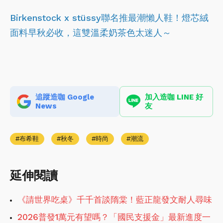
Birkenstock x stüssy聯名推最潮懶人鞋！燈芯絨
面料早秋必收，這雙溫柔奶茶色太迷人～
追蹤造咖 Google
加入造咖 LINE 好
News
友
布希鞋
秋冬
時尚
潮流
延伸閱讀
《請世界吃桌》千千首談隋棠！藍正龍發文耐人尋味
2026普發1萬元有望嗎？「國民支援金」最新進度一