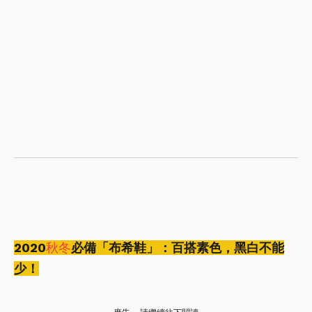
2020
秋冬
必備「布希鞋」：百搭素色，黑白不能
少！