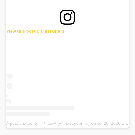
View this post on Instagram
A post shared by 메이드윤 (@madeyoon.kr)
on
Jul 25, 2020 at 10:42pm PDT