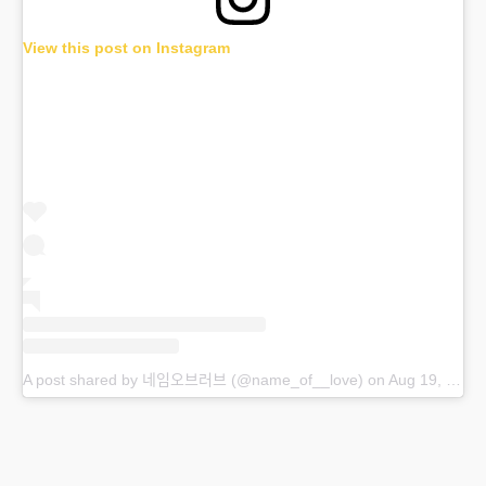
View this post on Instagram
A post shared by 네임오브러브 (@name_of__love)
on
Aug 19, 2020 at 12:48am PDT