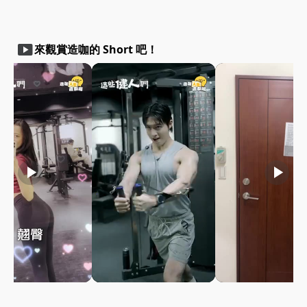
smart_display
來觀賞造咖的 Short 吧！
play_arrow
play_arrow
play_arrow