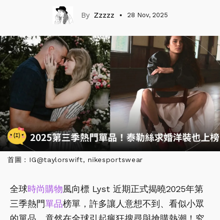
Zzzzz
28 Nov, 2025
首圖：IG@taylorswift, nikesportswear
全球
時尚
購物
風向標 Lyst 近期正式揭曉2025年第
三季熱門
單品
榜單，許多讓人意想不到、看似小眾
的單品，竟然在全球引起瘋狂搜尋與搶購熱潮！究