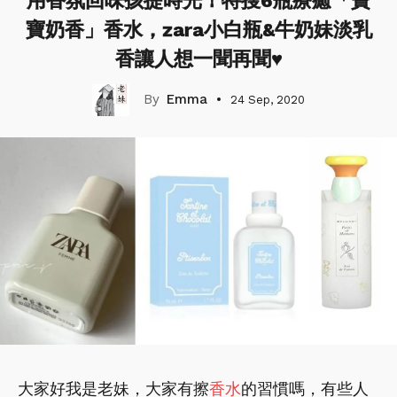
用香氛回味孩提時光！特搜6瓶療癒「寶
寶奶香」香水，zara小白瓶&牛奶妹淡乳
香讓人想一聞再聞♥
Emma
24 Sep, 2020
大家好我是老妹，大家有擦
香水
的習慣嗎，有些人