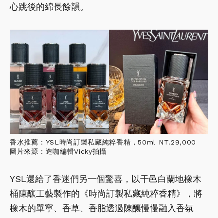
心跳後的綿長餘韻。
香水推薦：YSL時尚訂製私藏純粹香精，50ml NT.29,000
圖片來源：造咖編輯Vicky拍攝
YSL還給了香迷們另一個驚喜，以干邑白蘭地橡木
桶陳釀工藝製作的《時尚訂製私藏純粹香精》，將
橡木的單寧、香草、香脂透過陳釀慢慢融入香氛