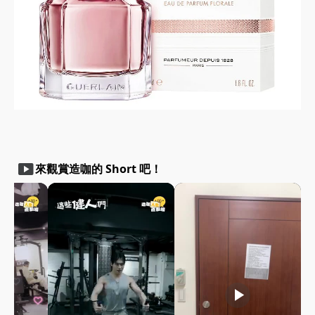
smart_display
來觀賞造咖的 Short 吧！
play_arrow
play_arrow