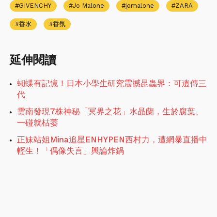
GIVENCHY
Jo Malone
jomalone
ZARA
香水
香氛
延伸閱讀
蝴蝶有記憶！日本小學生研究震撼昆蟲界：可遺傳三
代
雲南發現7株神秘「冥界之花」水晶蘭，生於腐葉、
一碰就枯萎
正妹站姐Mina追星ENHYPEN西村力，遭網暴直播中
輕生！「偶像失言」輿論炸鍋