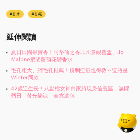
香水
香氛
延伸閱讀
夏日田園果實香！阿蒂仙之香非凡景觀禮盒、Jo
Malone把胡蘿蔔花變香水
毛孔粗大、縮毛孔推薦！粉刺痘痘也得救～這瓶是
Winter同款
42歲逆生長！八點檔女神白家綺現身信義區，無懼
烈日「發光祕訣」全靠這包