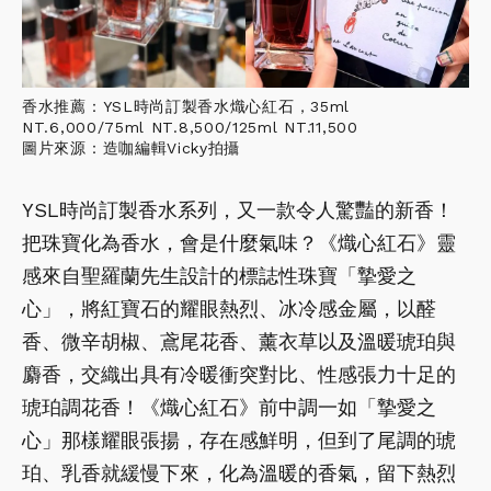
香水推薦：YSL時尚訂製香水熾心紅石，35ml
NT.6,000/75ml NT.8,500/125ml NT.11,500
圖片來源：造咖編輯Vicky拍攝
YSL時尚訂製香水系列，又一款令人驚豔的新香！
把珠寶化為香水，會是什麼氣味？《熾心紅石》靈
感來自聖羅蘭先生設計的標誌性珠寶「摯愛之
心」，將紅寶石的耀眼熱烈、冰冷感金屬，以醛
香、微辛胡椒、鳶尾花香、薰衣草以及溫暖琥珀與
麝香，交織出具有冷暖衝突對比、性感張力十足的
琥珀調花香！《熾心紅石》前中調一如「摯愛之
心」那樣耀眼張揚，存在感鮮明，但到了尾調的琥
珀、乳香就緩慢下來，化為溫暖的香氣，留下熱烈