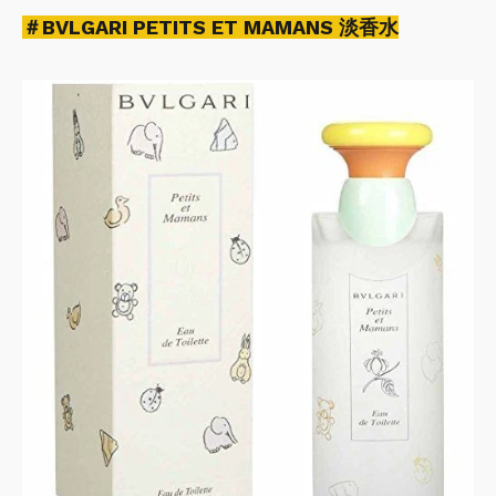
＃BVLGARI PETITS ET MAMANS 淡香水