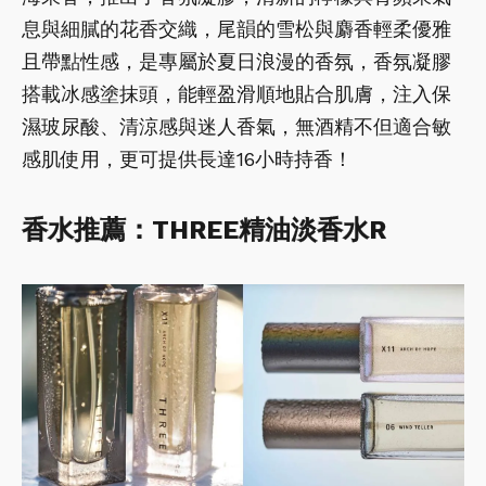
息與細膩的花香交織，尾韻的雪松與麝香輕柔優雅
且帶點性感，是專屬於夏日浪漫的香氛，香氛凝膠
搭載冰感塗抹頭，能輕盈滑順地貼合肌膚，注入保
濕玻尿酸、清涼感與迷人香氣，無酒精不但適合敏
感肌使用，更可提供長達16小時持香！
香水推薦：THREE精油淡香水R