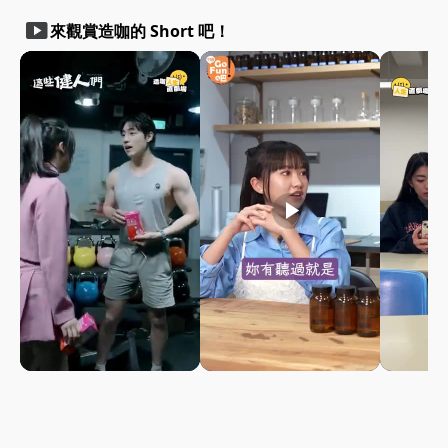
smart_display
來觀賞造咖的 Short 吧！
play_arrow
play_arrow