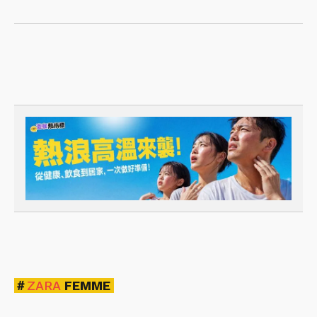
＃
ZARA
FEMME