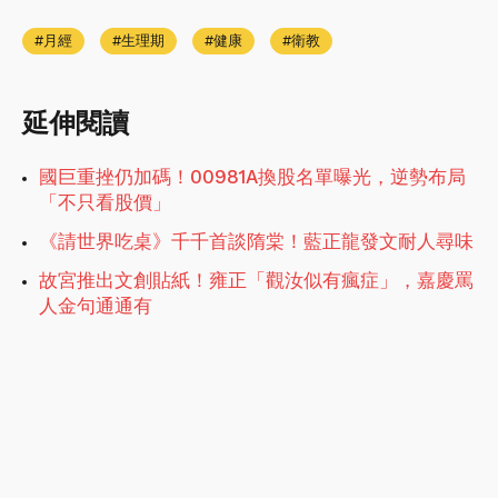
月經
生理期
健康
衛教
延伸閱讀
國巨重挫仍加碼！00981A換股名單曝光，逆勢布局
「不只看股價」
《請世界吃桌》千千首談隋棠！藍正龍發文耐人尋味
故宮推出文創貼紙！雍正「觀汝似有瘋症」，嘉慶罵
人金句通通有