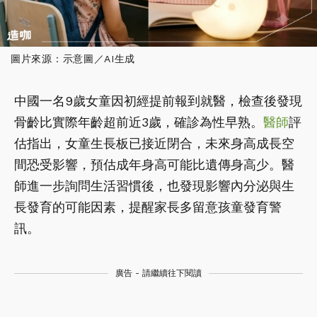
圖片來源：示意圖／AI生成
中國一名9歲女童因初經提前報到就醫，檢查後發現
骨齡比實際年齡超前近3歲，確診為性早熟。
醫師
評
估指出，女童生長板已接近閉合，未來身高成長空
間恐受影響，預估成年身高可能比遺傳身高少。醫
師進一步詢問生活習慣後，也發現影響內分泌與生
長發育的可能因素，提醒家長多留意孩童發育警
訊。
廣告 - 請繼續往下閱讀