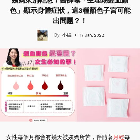
姨媽來別輕忽！醫師曝「生理期經血顏
色」顯示身體症狀，這3種顏色子宮可能
出問題？！
小編
17 Jan, 2022
女性每個月都會有幾天被姨媽所苦，伴隨著
月經
每