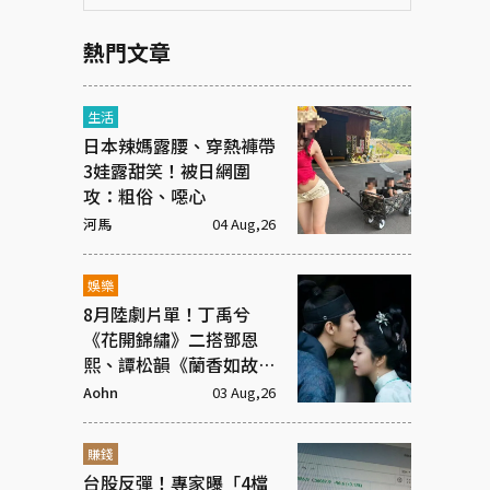
熱門文章
生活
日本辣媽露腰、穿熱褲帶
3娃露甜笑！被日網圍
攻：粗俗、噁心
河馬
04 Aug,26
娛樂
8月陸劇片單！丁禹兮
《花開錦繡》二搭鄧恩
熙、譚松韻《蘭香如故》
庶女逆襲
Aohn
03 Aug,26
賺錢
台股反彈！專家曝「4檔