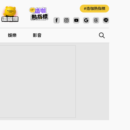
造咖熱指標
娛樂
影音