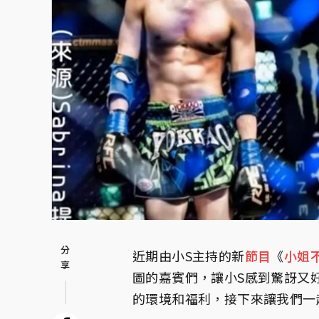
近期由小S主持的新
節目
《
小姐
圖的嘉賓們，讓小S感到驚訝又
的環境和福利，接下來讓我們一