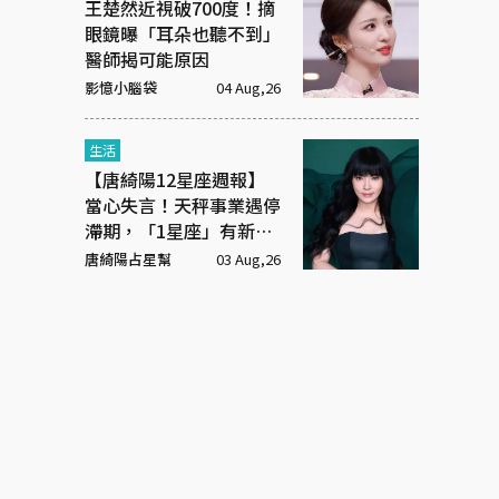
王楚然近視破700度！摘
眼鏡曝「耳朵也聽不到」
醫師揭可能原因
影憶小腦袋
04 Aug,26
生活
【唐綺陽12星座週報】
當心失言！天秤事業遇停
滯期，「1星座」有新戀
情
唐綺陽占星幫
03 Aug,26