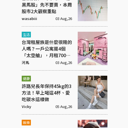
黑馬股」先不要賣，本周
股市2大觀察重點
wasabiii
03 Aug,26
生活
台灣租屋族是什麼很賤的
人嗎？一戶公寓擺4個
「太空艙」，月租7000
元
河馬
03 Aug,26
健康
許路兒長年保持45kg的3
方法！早上喝這4杯、愛
吃碳水這樣做
Vicky
05 Aug,26
娛樂