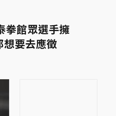
泰拳館眾選手擁
都想要去應徵