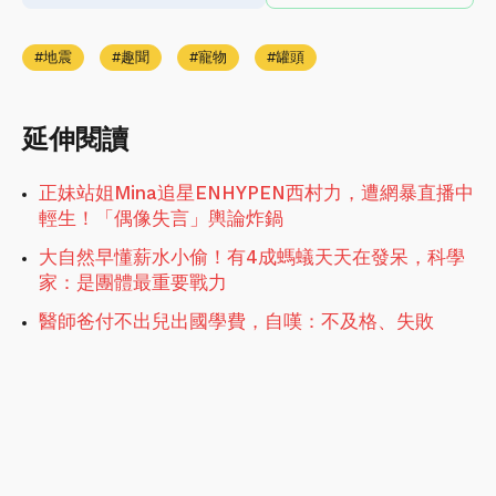
地震
趣聞
寵物
罐頭
延伸閱讀
正妹站姐Mina追星ENHYPEN西村力，遭網暴直播中
輕生！「偶像失言」輿論炸鍋
大自然早懂薪水小偷！有4成螞蟻天天在發呆，科學
家：是團體最重要戰力
醫師爸付不出兒出國學費，自嘆：不及格、失敗