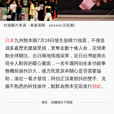
封面圖片來源 : 東森新聞、pexels(示意圖)
日本
九州熊本縣7月28日發生規模7.1強震，不僅造
成多處歷史建築受損，更奪走數十條人命，災情牽
動全球關注。台日兩地情感深厚，近日台灣超商出
現令人動容的暖心畫面，一名年邁阿伯在多功能事
務機前操作許久，後方民眾原本關心是否需要協
助，湊近一看才發現，阿伯正頂著顫抖的雙手、克
服不熟悉的科技操作，默默為熊本災區進行
捐款
。
廣告 - 請繼續往下閱讀