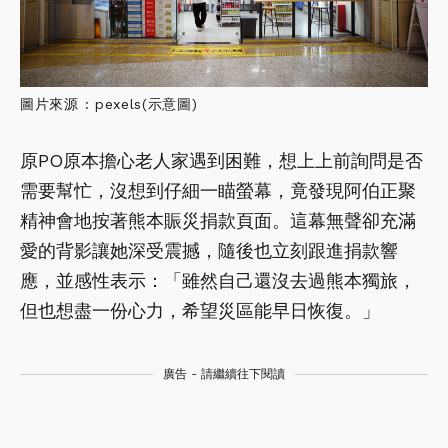
圖片來源 : pexels(示意圖)
原PO原本擔心老人家遇到困難，想上上前詢問是否
需要幫忙，沒想到仔細一瞄螢幕，竟發現阿伯正聚
精神會地按著熊本賑災捐款頁面。這幕無聲卻充滿
愛的背影讓她深受震撼，隨後也立刻跟進捐款響
應，並感性表示：「雖然自己還沒去過熊本獨旅，
但也想盡一份心力，希望災區能早日恢復。」
廣告 - 請繼續往下閱讀