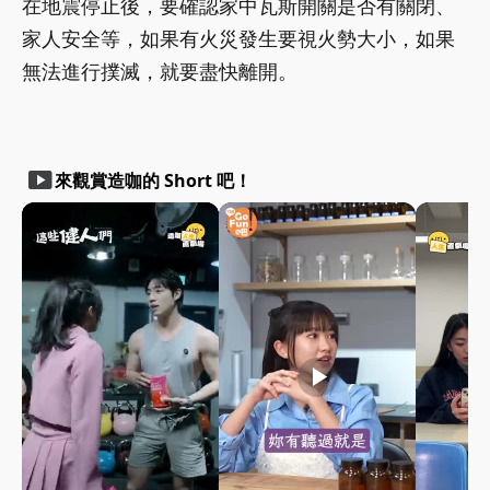
在地震停止後，要確認家中瓦斯開關是否有關閉、
家人安全等，如果有火災發生要視火勢大小，如果
無法進行撲滅，就要盡快離開。
smart_display
來觀賞造咖的 Short 吧！
play_arrow
play_arrow