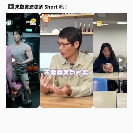
smart_display
來觀賞造咖的 Short 吧！
play_arrow
play_arrow
play_arrow