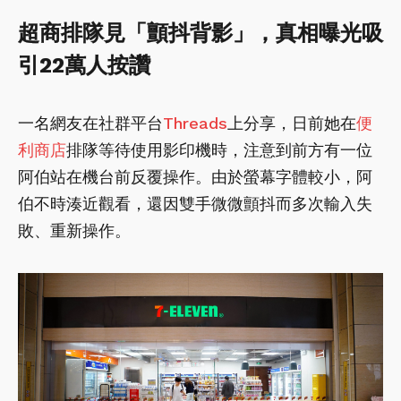
超商排隊見「顫抖背影」，真相曝光吸
引22萬人按讚
一名網友在社群平台
Threads
上分享，日前她在
便
利商店
排隊等待使用影印機時，注意到前方有一位
阿伯站在機台前反覆操作。由於螢幕字體較小，阿
伯不時湊近觀看，還因雙手微微顫抖而多次輸入失
敗、重新操作。