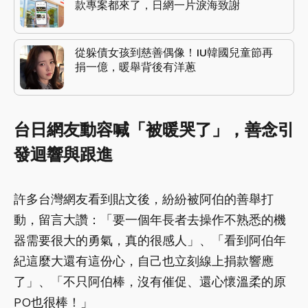
款專案都來了，日網一片淚海致謝
從躲債女孩到慈善偶像！IU韓國兒童節再
捐一億，暖舉背後有洋蔥
台日網友動容喊「被暖哭了」，善念引
發迴響與跟進
許多台灣網友看到貼文後，紛紛被阿伯的善舉打
動，留言大讚：「要一個年長者去操作不熟悉的機
器需要很大的勇氣，真的很感人」、「看到阿伯年
紀這麼大還有這份心，自己也立刻線上捐款響應
了」、「不只阿伯棒，沒有催促、還心懷溫柔的原
PO也很棒！」