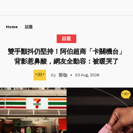
Home
話題
話題
雙手顫抖仍堅持！阿伯超商「卡關機台」
背影惹鼻酸，網友全動容：被暖哭了
掰咖
03 Aug, 2026