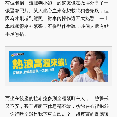
有位暱稱「雞腿狗小鮑」的網友也在微博分享了一
張逗趣照片。某天他心血來潮想載狗狗去兜風，但
因為才剛考到駕照，對車內操作還不太熟悉，一上
車就顯得格外緊張，不僅動作生疏，整個人還有點
手足無措。
而坐在後座的拉布拉多則全程緊盯主人，一臉警戒
又不安，甚至連趴下休息都不敢，彷彿在心裡抱怨
「你行嗎？還是我下車自己走？」超真實的反應讓