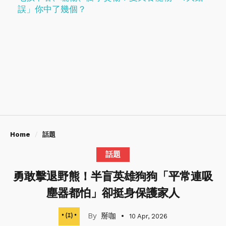
誤」你中了幾個？
Home
話題
話題
勇敢擊退野熊！半盲英雄狗狗「平常連吸
塵器都怕」卻挺身保護家人
掰咖
10 Apr, 2026