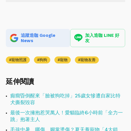
追蹤造咖 Google
加入造咖 LINE 好
News
友
寵物照護
狗狗
寵物
寵物友善
延伸閱讀
癲癇昏倒醒來「臉被狗吃掉」25歲女慘遭自家比特
犬撕裂毀容
最後一次擁抱惹哭萬人！愛貓臨終6小時前「全力一
跳」抱著主人
毛孩中暑、曬傷、腳掌燙傷？夏天養寵物「4大錯