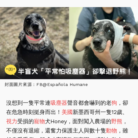
封面圖片來源：FB@Española Humane
沒想到一隻平常連
吸塵器
聲音都會嚇到的老
狗
，卻
在危急時刻挺身而出！
美國
新墨西哥州一隻12歲、
視力
受損的
寵物
犬Honey，面對闖入農場的
野熊
，
不僅沒有退縮，還奮力保護主人與數十隻
動物
，雖