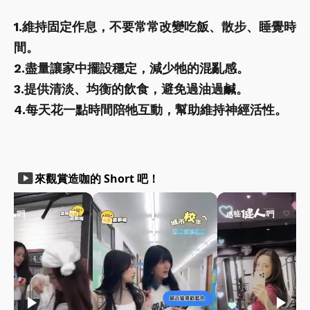
1.維持固定作息，不要常常改變吃飯、散步、睡覺時
間。
2.盡量讓家中擺設穩定，減少牠的混亂感。
3.提供清淡、均衡的飲食，避免過油過鹹。
4.每天花一點時間陪牠互動，幫助維持神經活性。
smart_display
來觀賞造咖的 Short 吧！
play_arrow
play_arrow
play_arrow