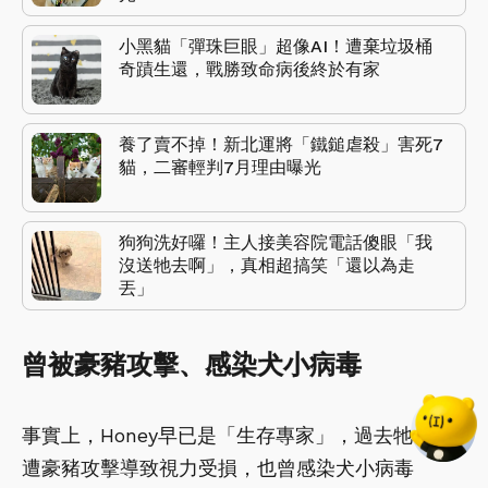
小黑貓「彈珠巨眼」超像AI！遭棄垃圾桶
奇蹟生還，戰勝致命病後終於有家
養了賣不掉！新北運將「鐵鎚虐殺」害死7
貓，二審輕判7月理由曝光
狗狗洗好囉！主人接美容院電話傻眼「我
沒送牠去啊」，真相超搞笑「還以為走
丟」
曾被豪豬攻擊、感染犬小病毒
事實上，Honey早已是「生存專家」，過去牠曾因
遭豪豬攻擊導致視力受損，也曾感染犬小病毒