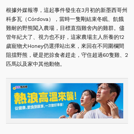
根據外媒報導，這起事件發生在3月初的新墨西哥州
科多瓦（Córdova），當時一隻剛結束冬眠、飢餓
難耐的野熊闖入農場，目標直指雞舍內的雞群。儘
管年紀大了、視力也不好，這家農場主人所養的12
歲寵物犬Honey仍選擇站出來，來回在不同圍欄間
阻擋野熊，硬是把掠食者趕走，守住超過60隻雞、2
匹馬以及家中其他動物。