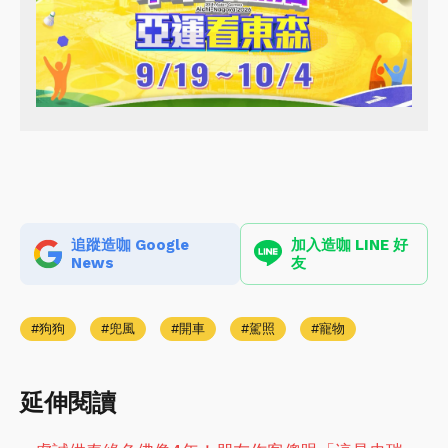
追蹤造咖 Google
加入造咖 LINE 好
News
友
狗狗
兜風
開車
駕照
寵物
延伸閱讀