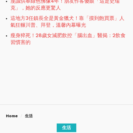
虔誠供奉綠色佛像4年！朋友作客傻眼「這是史瑞
克」，她的反應更驚人
這地方3任鎮長全是黃金獵犬！靠「摸到飽買票」人
氣狂輾川普、拜登，溫馨內幕曝光
瘦身猝死！28歲女減肥飲控「腦出血」醫揭：2飲食
習慣害的
Home
生活
生活