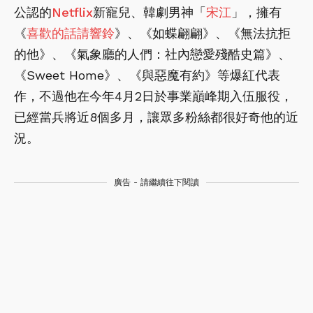
公認的
Netflix
新寵兒、韓劇男神「
宋江
」，擁有
《
喜歡的話請響鈴
》、《如蝶翩翩》、《無法抗拒
的他》、《氣象廳的人們：社內戀愛殘酷史篇》、
《Sweet Home》、《與惡魔有約》等爆紅代表
作，不過他在今年4月2日於事業巔峰期入伍服役，
已經當兵將近8個多月，讓眾多粉絲都很好奇他的近
況。
廣告 - 請繼續往下閱讀