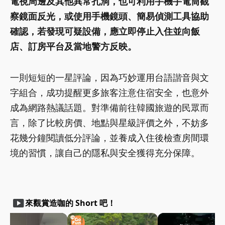
電視周邊及其他異常孔洞，也可利用手機手電筒觀
察鏡面反光，或使用手機鏡頭、簡易偵測工具協助
確認，若發現可疑設備，應立即停止入住並向飯
店、訂房平台及當地警方反映。
一則短短的一星評論，因為巧妙運用台語諧音與文
字組合，成功提醒更多旅客注意住宿安全，也意外
成為網路熱議話題。對準備前往韓國旅遊的民眾而
言，除了比較房價、地點與星級評價之外，不妨多
花幾分鐘閱讀低分評論，並養成入住後檢查房間環
境的習慣，讓自己的隱私與安全獲得充分保障。
smart_display
來觀賞造咖的 Short 吧！