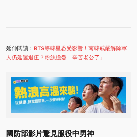
延伸閱讀：
BTS等韓星恐受影響！南韓戒嚴解除軍
人仍延遲退伍？粉絲擔憂「辛苦老公了」
國防部影片驚見服役中男神