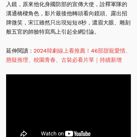
入鏡，原來他化身國防部的宣傳大使，詮釋軍隊的
溝通橋樑角色，影片最後他轉頭看向鏡頭、露出招
牌微笑，宋江雖然只出現短短8秒，濃眉大眼、雕刻
般五官的帥臉特寫馬上引起全網討論。
延伸閱讀：
2024韓劇線上看推薦！46部甜寵愛情、
懸疑推理、校園青春、古裝必看片單｜持續新增