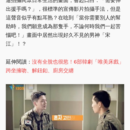
連拍攝民眾日常生活的畫面，響起口白：「需要伸
出援手嗎？」，很標準的宣傳影片拍攝手法，但是
這聲音似乎有點耳熟？在唸到「當你需要別人的幫
助時，我們願意成為那隻手，不論何時我們一起苦
惱吧！」畫面中居然出現好久不見的男神「宋
江」！？
延伸閱讀：
沒有全脫也很慾！6部韓劇「唯美床戲」
跨坐擁吻、解鈕釦、廚房交纏