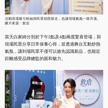
活動現場吸引粉絲與民眾拍照留念，也讓現場氣氛一路升溫。
圖片來源：飲后
當天白家綺分別於下午2點及4點兩度驚喜登場，與
現場民眾分享日常保養心得，並透過舞台互動炒熱
氣氛，讓到場民眾不僅可以搶先認識新品，也能近
距離感受品牌總監的親和魅力。