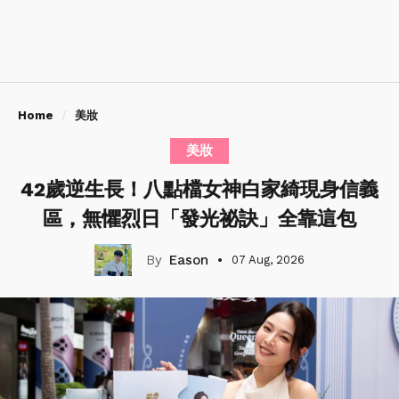
Home
美妝
美妝
42歲逆生長！八點檔女神白家綺現身信義
區，無懼烈日「發光祕訣」全靠這包
Eason
07 Aug, 2026