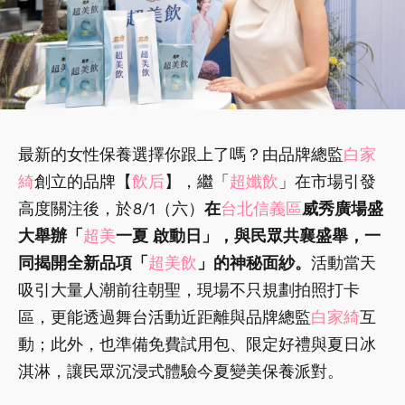
最新的女性保養選擇你跟上了嗎？由品牌總監
白家
綺
創立的品牌【
飲后
】，繼「
超孅飲
」在市場引發
高度關注後，於8/1（六）
在
台北信義區
威秀廣場盛
大舉辦「
超美
一夏 啟動日」，與民眾共襄盛舉，一
同揭開全新品項「
超美飲
」的神秘面紗。
活動當天
吸引大量人潮前往朝聖，現場不只規劃拍照打卡
區，更能透過舞台活動近距離與品牌總監
白家綺
互
動；此外，也準備免費試用包、限定好禮與夏日冰
淇淋，讓民眾沉浸式體驗今夏變美保養派對。