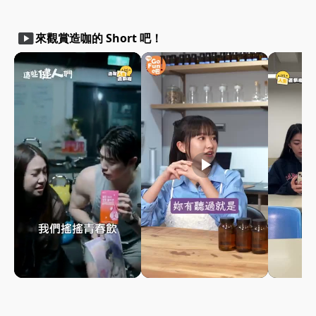
smart_display
來觀賞造咖的 Short 吧！
play_arrow
play_arrow