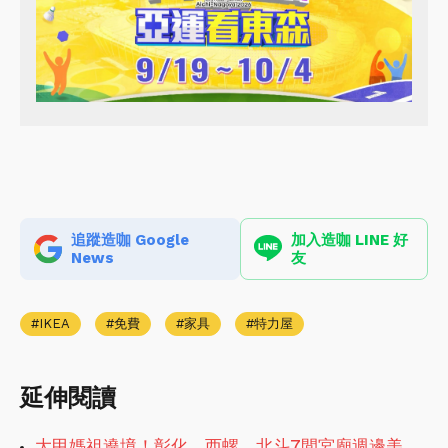
追蹤造咖 Google
加入造咖 LINE 好
News
友
IKEA
免費
家具
特力屋
延伸閱讀
大甲媽祖遶境！彰化、西螺、北斗7間宮廟週邊美