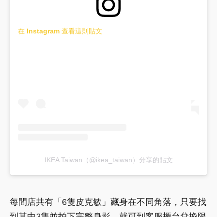
在 Instagram 查看這則貼文
IKEA Taiwan（@ikea_taiwan）分享的貼文
每間店共有「6隻皮克敏」藏身在不同角落，只要找
到其中3隻並拍下完整身影，就可到客服櫃台兌換限