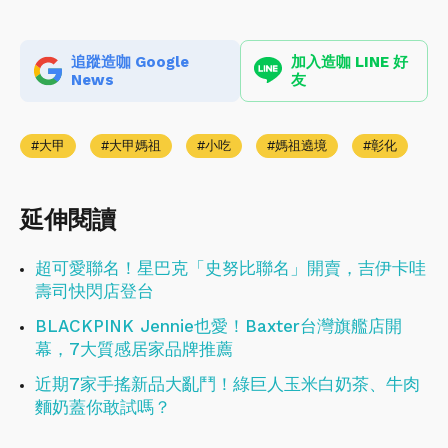
追蹤造咖 Google
加入造咖 LINE 好
News
友
大甲
大甲媽祖
小吃
媽祖遶境
彰化
延伸閱讀
超可愛聯名！星巴克「史努比聯名」開賣，吉伊卡哇
壽司快閃店登台
BLACKPINK Jennie也愛！Baxter台灣旗艦店開
幕，7大質感居家品牌推薦
近期7家手搖新品大亂鬥！綠巨人玉米白奶茶、牛肉
麵奶蓋你敢試嗎？