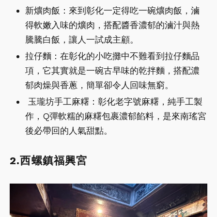
新爌肉飯：來到彰化一定得吃一碗爌肉飯，滷
得軟嫩入味的爌肉，搭配醬香濃郁的滷汁與熱
騰騰白飯，讓人一試成主顧。
拉仔麵：在彰化的小吃攤中不難看到拉仔麵品
項，它其實就是一碗古早味的乾拌麵，搭配濃
郁肉燥與香蔥，簡單卻令人回味無窮。
玉瓏坊手工麻糬：彰化老字號麻糬，純手工製
作，Q彈軟糯的麻糬包裹濃郁餡料，是來南瑤宮
後必帶回的人氣甜點。
2.西螺鎮福興宮