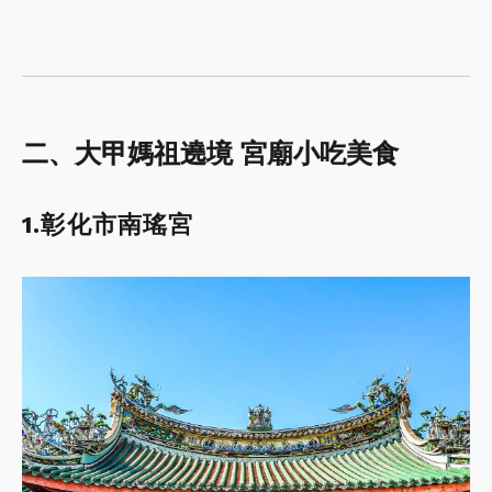
二、大甲媽祖遶境 宮廟小吃美食
1.彰化市南瑤宮