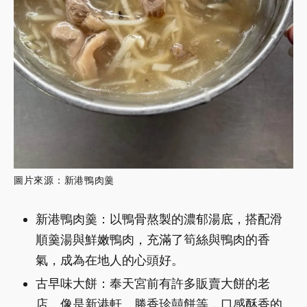
圖片來源：新港鴨肉羹
新港鴨肉羹：以鴨骨熬製的濃郁湯底，搭配滑
順羹湯與鮮嫩鴨肉，充滿了筍絲與鴨肉的香
氣，成為在地人的心頭好。
古早味大餅：奉天宮前有許多販賣大餅的老
店，像是新港軒、勝香珍囍餅等，口感酥香的