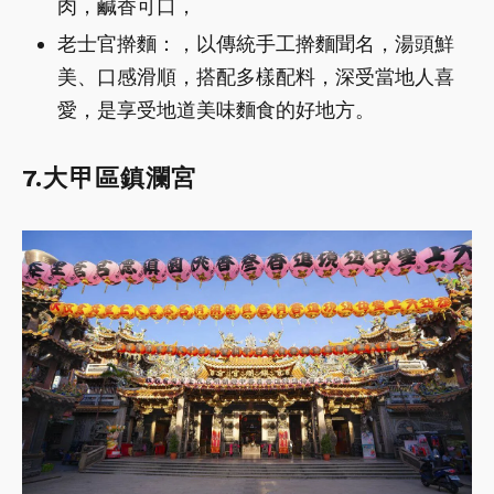
肉，鹹香可口，
老士官擀麵：，以傳統手工擀麵聞名，湯頭鮮
美、口感滑順，搭配多樣配料，深受當地人喜
愛，是享受地道美味麵食的好地方。
7.大甲區鎮瀾宮