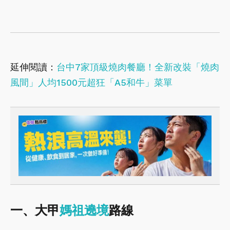
延伸閱讀：
台中7家頂級燒肉餐廳！全新改裝「燒肉
風間」人均1500元超狂「A5和牛」菜單
一、大甲
媽祖遶境
路線