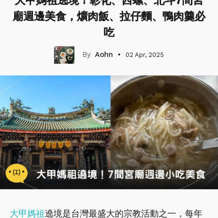
大甲媽祖遶境！彰化、西螺、北斗7間宮
廟週邊美食，爌肉飯、拉仔麵、鴨肉羹必
吃
Aohn
02 Apr, 2025
大甲媽祖
遶境是台灣最盛大的宗教活動之一，每年