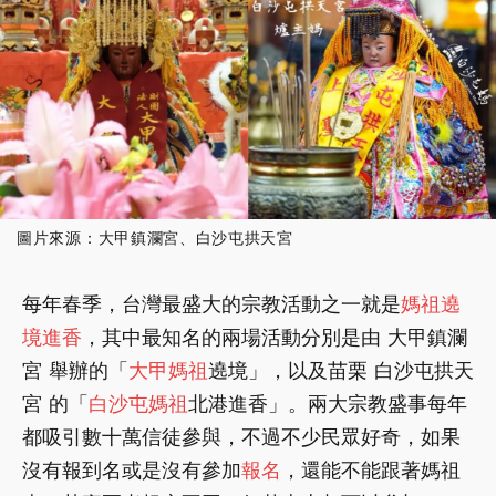
圖片來源：大甲鎮瀾宮、白沙屯拱天宮
每年春季，台灣最盛大的宗教活動之一就是
媽祖遶
境
進香
，其中最知名的兩場活動分別是由 大甲鎮瀾
宮 舉辦的「
大甲媽祖
遶境」，以及苗栗 白沙屯拱天
宮 的「
白沙屯媽祖
北港進香」。兩大宗教盛事每年
都吸引數十萬信徒參與，不過不少民眾好奇，如果
沒有報到名或是沒有參加
報名
，還能不能跟著媽祖