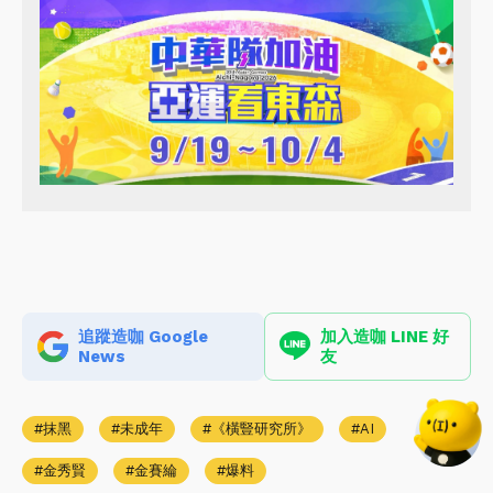
追蹤造咖 Google
加入造咖 LINE 好
News
友
抹黑
未成年
《橫豎研究所》
AI
金秀賢
金賽綸
爆料