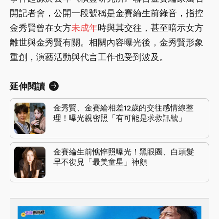
開記者會，公開一段號稱是金賽綸生前錄音，指控
金秀賢曾在女方
未成年
時與其交往，甚至暗示女方
離世與金秀賢有關。相關內容曝光後，金秀賢形象
重創，演藝活動與代言工作也受到波及。
延伸閱讀
金秀賢、金賽綸相差12歲的交往感情線整
理！曝光親密照「有可能是求救訊號」
金賽綸生前憔悴照曝光！黑眼圈、白頭髮
早不復見「最美童星」神顏