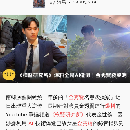
河馬
28 May, 2026
南韓演藝圈延燒一年多的「
金秀賢
名譽毀損案」近
日出現重大逆轉。長期針對演員金秀賢進行
爆料
的
YouTube 爭議頻道
《橫豎研究所》
代表金世義，因
涉嫌利用
AI
技術偽造已故女星
金賽綸
的錄音檔與對