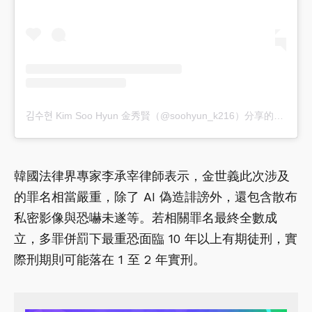
김수현 Kim Soo Hyun 金秀賢（@soohyun_k216）分享的貼文
韓國法律界專家李承宰律師表示，金世義此次涉及
的罪名相當嚴重，除了 AI 偽造誹謗外，還包含散布
私密影像與恐嚇未遂等。若相關罪名最終全數成
立，多罪併罰下最重恐面臨 10 年以上有期徒刑，實
際刑期則可能落在 1 至 2 年實刑。