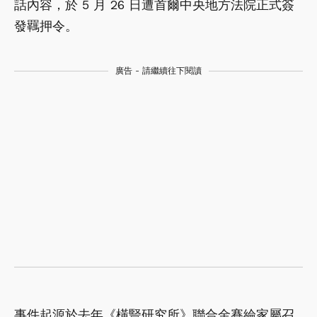
話內容，於 5 月 26 日遭首爾中央地方法院正式簽
發羈押令。
廣告 - 請繼續往下閱讀
事件起源於去年《橫豎研究所》聯合金賽綸家屬召