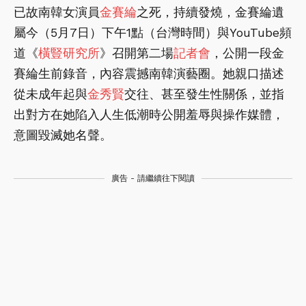
已故南韓女演員
金賽綸
之死，持續發燒，金賽綸遺
屬今（5月7日）下午1點（台灣時間）與YouTube頻
道《
橫豎研究所
》召開第二場
記者會
，公開一段金
賽綸生前錄音，內容震撼南韓演藝圈。她親口描述
從未成年起與
金秀賢
交往、甚至發生性關係，並指
出對方在她陷入人生低潮時公開羞辱與操作媒體，
意圖毀滅她名聲。
廣告 - 請繼續往下閱讀