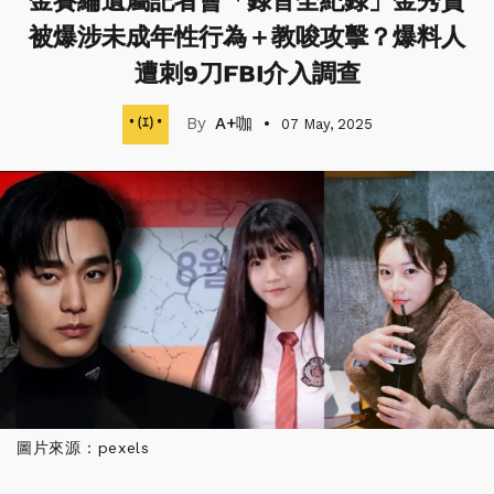
金賽綸遺屬記者會「錄音全紀錄」金秀賢
被爆涉未成年性行為＋教唆攻擊？爆料人
遭刺9刀FBI介入調查
A+咖
07 May, 2025
圖片來源：pexels