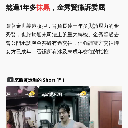
熬過1年多
抹黑
，金秀賢痛訴委屈
隨著金世義遭收押，背負長達一年多輿論壓力的金
秀賢，也終於迎來司法上的重大轉機。金秀賢過去
曾公開承認與金賽綸有過交往，但強調雙方交往時
女方已成年，否認所有涉及未成年交往的指控。
smart_display
來觀賞造咖的 Short 吧！