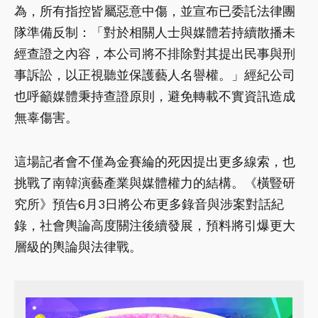
為，所有指控皆屬惡意中傷，並宣布已委託法律團
隊準備反制：「對於相關人士與媒體若持續散播未
經查證之內容，本公司將不排除對其提出民事與刑
事訴訟，以正視聽並保護藝人名譽權。」經紀公司
也呼籲媒體秉持查證原則，避免轉載不實資訊造成
無辜傷害。
這場記者會不僅為金賽綸的死因提出更多線索，也
挑戰了南韓演藝產業與媒體權力的結構。《橫豎研
究所》預告6月3日將公布更多錄音與涉案對話紀
錄，社會輿論高度關注後續發展，預料將引爆更大
層級的輿論與法律戰。