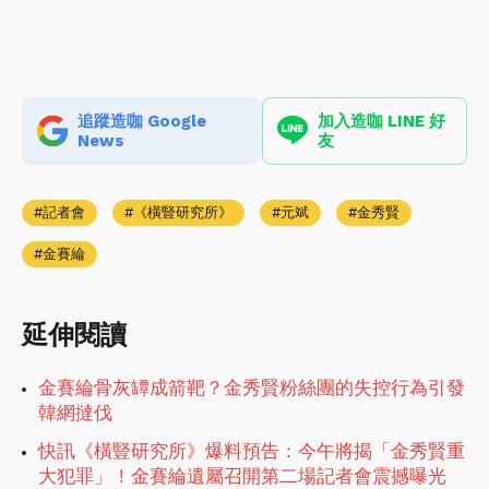
追蹤造咖 Google
加入造咖 LINE 好
News
友
記者會
《橫豎研究所》
元斌
金秀賢
金賽綸
延伸閱讀
金賽綸骨灰罈成箭靶？金秀賢粉絲團的失控行為引發
韓網撻伐
快訊《橫豎研究所》爆料預告：今午將揭「金秀賢重
大犯罪」！金賽綸遺屬召開第二場記者會震撼曝光