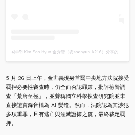
김수현 Kim Soo Hyun 金秀賢（@soohyun_k216）分享的貼文
5 月 26 日上午，金世義現身首爾中央地方法院接受
羈押必要性審查時，仍全面否認罪嫌，批評檢警調
查「荒唐至極」，並聲稱國立科學搜查研究院並未
直接證實錄音檔為 AI 變造。然而，法院認為其涉犯
多項重罪，且有逃亡與湮滅證據之虞，最終裁定羈
押。