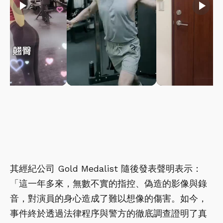
play_arrow
play_arrow
play_arrow
其經紀公司 Gold Medalist 隨後發表聲明表示：
「這一年多來，無數不實的指控、偽造的影像與錄
音，對演員的身心造成了難以想像的傷害。如今，
事件終於透過法律程序與警方的徹底調查證明了真