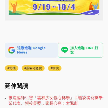
追蹤造咖 Google
加入造咖 LINE 好
News
友
司機
黑貓宅急便
衝突
延伸閱讀
被造謠師生戀「雲林少女傷心轉學」！霸凌者竟當畢
業代表、領校長獎，家長心痛：太諷刺