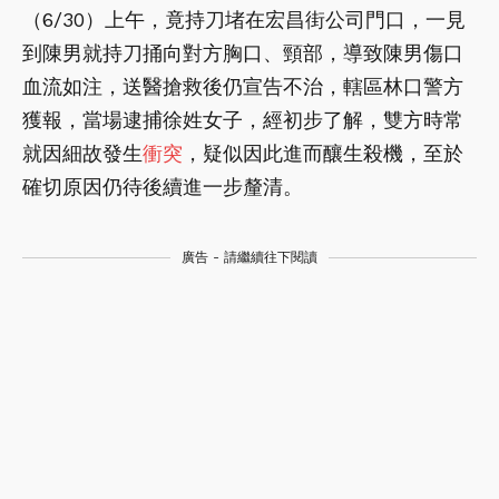
（6/30）上午，竟持刀堵在宏昌街公司門口，一見
到陳男就持刀捅向對方胸口、頸部，導致陳男傷口
血流如注，送醫搶救後仍宣告不治，轄區林口警方
獲報，當場逮捕徐姓女子，經初步了解，雙方時常
就因細故發生
衝突
，疑似因此進而釀生殺機，至於
確切原因仍待後續進一步釐清。
廣告 - 請繼續往下閱讀