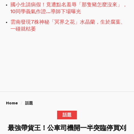
國小生請病假！竟遭點名羞辱「那隻豬怎麼沒來」，
10同學義氣作證...導師下場曝光
雲南發現7株神秘「冥界之花」水晶蘭，生於腐葉、
一碰就枯萎
Home
話題
話題
最強帶貨王！公車司機開一半突臨停買刈