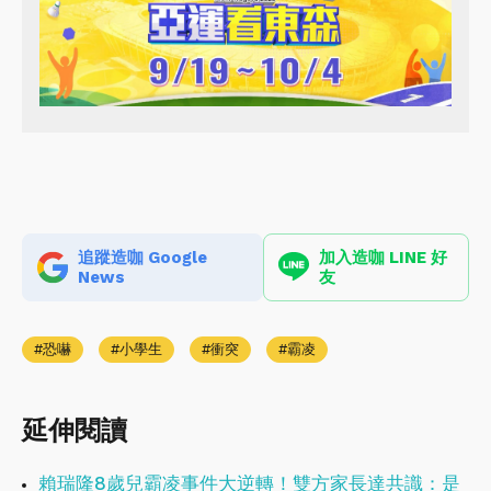
追蹤造咖 Google
加入造咖 LINE 好
News
友
恐嚇
小學生
衝突
霸凌
延伸閱讀
賴瑞隆8歲兒霸凌事件大逆轉！雙方家長達共識：是