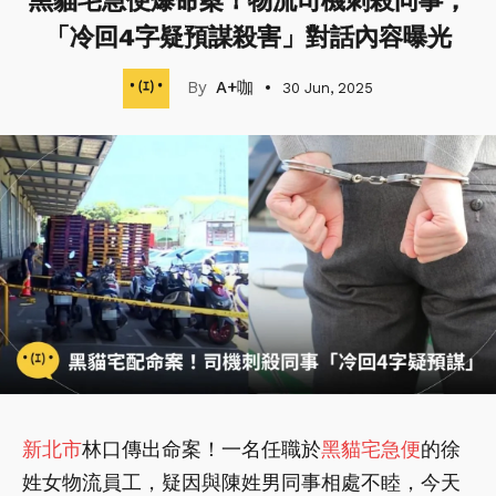
黑貓宅急便爆命案！物流司機刺殺同事，
「冷回4字疑預謀殺害」對話內容曝光
A+咖
30 Jun, 2025
新北市
林口傳出命案！一名任職於
黑貓宅急便
的徐
姓女物流員工，疑因與陳姓男同事相處不睦，今天