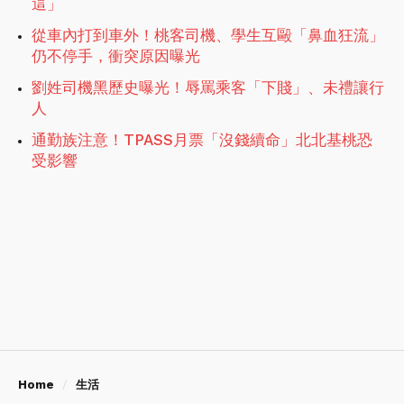
這」
從車內打到車外！桃客司機、學生互毆「鼻血狂流」
仍不停手，衝突原因曝光
劉姓司機黑歷史曝光！辱罵乘客「下賤」、未禮讓行
人
通勤族注意！TPASS月票「沒錢續命」北北基桃恐
受影響
Home
生活