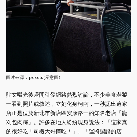
圖片來源 : pexels(示意圖)
貼文曝光後瞬間引發網路熱烈討論，不少美食老饕
一看到照片或敘述，立刻化身柯南，一秒認出這家
店正是位於新北市新店區安康路一的知名老店「龍
刈包肉粽」。許多在地人紛紛現身說法：「這家真
的很好吃！司機大哥懂吃！」、「運將認證的店