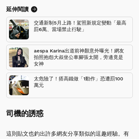
延伸閱讀
交通新制5月上路！駕照新規定變動「最高
罰6萬、當場禁止行駛」
aespa Karina出道前神顏意外曝光！網友
拍照抱怨大叔坐公車腳張太開，旁邊竟是
女神
太危險了！搭高鐵做「1動作」恐遭罰100
萬元
司機的誘惑
這則貼文也釣出許多網友分享類似的逗趣經驗。有