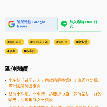
追蹤造咖 Google
加入造咖 LINE 好
News
友
經紀公司
韓籍啦啦隊
違約金
李多慧
事業
啦啦隊
延伸閱讀
李多慧「鏟子超人」同款防曬棒爆紅！盧秀燕防曬、
15款開架防曬推薦
擊敗李珠珢、李多慧！起亞虎19歲「顏值暴徒」背景
曝光，登啦啦隊女王寶座