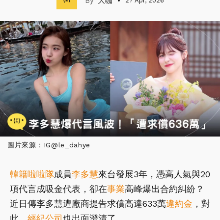
大咖
27 Apr, 2026
圖片來源：IG@le_dahye
韓籍啦啦隊
成員
李多慧
來台發展3年，憑高人氣與20
項代言成吸金代表，卻在
事業
高峰爆出合約糾紛？
近日傳李多慧遭廠商提告求償高達633萬
違約金
，對
此，
經紀公司
也出面澄清了。