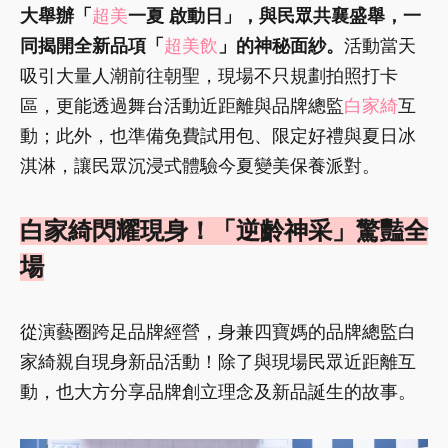
大舉辦「
超美
一夏 啟動日」，與民眾共襄盛舉，一
同揭開全新品項「
超美飲
」的神秘面紗。
活動當天
吸引大量人潮前往朝聖，現場不只規劃拍照打卡
區，更能透過舞台活動近距離與品牌總監
白家綺
互
動；此外，也準備免費試用包、限定好禮與夏日冰
淇淋，讓民眾沉浸式體驗今夏變美保養派對。
白家綺閃耀現身！「逆齡神采」驚豔全
場
從演藝圈跨足品牌經營，身兼四寶媽的品牌總監白
家綺親自現身新品活動！除了與現場民眾近距離互
動，也大方分享品牌創立理念及新品誕生的故事。