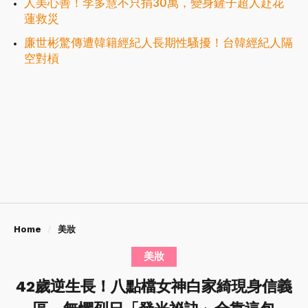
人美心善！李多慧不只捐30萬，變身鏟子超人赴花
蓮救災
廉世彬驚傳遭韓籍經紀人長期性騷擾！台韓經紀人隔
空對槓
Home
美妝
美妝
42歲逆生長！八點檔女神白家綺現身信義