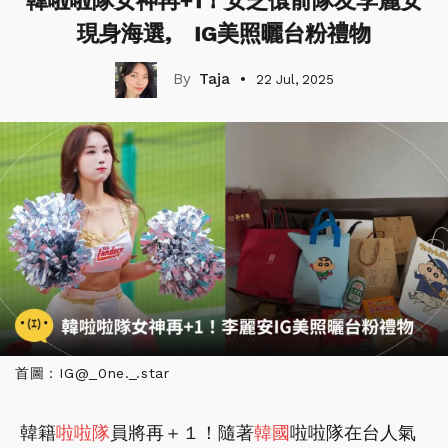
韓啦啦隊女神再+1！安芝儇前隊友李麗安
現身海選, IG美照曬台粉禮物
Taja
22 Jul, 2025
首圖：IG@_0ne._.star
韓籍
啦啦隊
員將再＋１！隨著
韓國
啦啦隊在台人氣