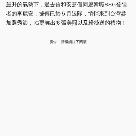
飆升的氣勢下，過去曾和安芝儇同屬韓職SSG登陸
者的李麗安，據傳已於５月退隊，悄悄來到台灣參
加選秀節，IG更曬出多張美照以及粉絲送的禮物！
廣告 - 請繼續往下閱讀