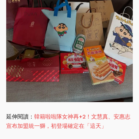
延伸閱讀：
韓籍啦啦隊女神再+2！文慧真、安惠志
宣布加盟統一獅，初登場確定在「這天」