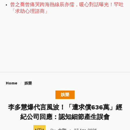
曾之喬曾痛哭跨海熱線辰亦儒，暖心對話曝光！罕吐
「求助心理諮商」
Home
娛樂
娛樂
李多慧爆代言風波！「遭求償636萬」經
紀公司回應：認知細節產生誤會