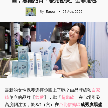
區，無懼烈日「發光祕訣」全靠這包
Eason
07 Aug, 2026
最新的女性保養選擇你跟上了嗎？由品牌總監
白家
綺
創立的品牌【
飲后
】，繼「
超孅飲
」在市場引發
高度關注後，於8/1（六）
在
台北信義區
威秀廣場盛