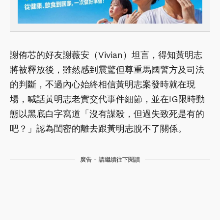
謝侑芯的好友謝薇安（Vivian）坦言，得知黃明志
將被釋放後，雖然感到震驚但尊重馬國警方及司法
的判斷，不過內心始終相信黃明志案發時就在現
場，喊話黃明志老實交代事件細節，並在IG限時動
態以黑底白字寫道「沒有謀殺，但過失致死是有的
吧？」認為閨密的離去跟黃明志脫不了關係。
廣告 - 請繼續往下閱讀