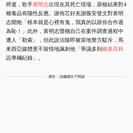
猝逝，歌手
黃明志
出現在其死亡現場，尿檢結果對4
種毒品有陽性反應。謝侑芯好友謝薇安發文對黃明
志開炮「根本就是心裡有鬼，我真的以跟你合作過
為恥！」此外，黃明志聲稱自己在案件調查過程中
遭人「勒索」，但此說法隨即被當地警方駁斥，馬
來西亞媒體更不留情地諷刺他「爭議多到
維基百科
設專欄紀錄」。
廣告 - 請繼續往下閱讀