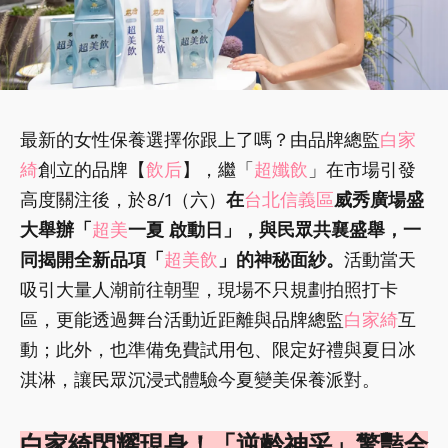
最新的女性保養選擇你跟上了嗎？由品牌總監
白家
綺
創立的品牌【
飲后
】，繼「
超孅飲
」在市場引發
高度關注後，於8/1（六）
在
台北信義區
威秀廣場盛
大舉辦「
超美
一夏 啟動日」，與民眾共襄盛舉，一
同揭開全新品項「
超美飲
」的神秘面紗。
活動當天
吸引大量人潮前往朝聖，現場不只規劃拍照打卡
區，更能透過舞台活動近距離與品牌總監
白家綺
互
動；此外，也準備免費試用包、限定好禮與夏日冰
淇淋，讓民眾沉浸式體驗今夏變美保養派對。
白家綺閃耀現身！「逆齡神采」驚豔全