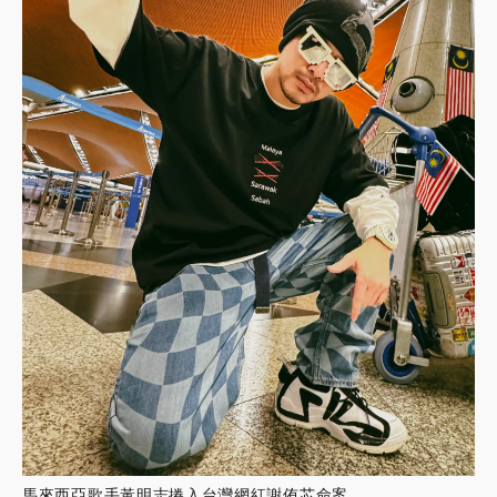
馬來西亞歌手黃明志捲入台灣網紅謝侑芯命案。