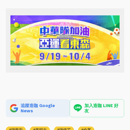
追蹤造咖 Google
加入造咖 LINE 好
News
友
謝薇安
黃明志
謝侑芯
命案