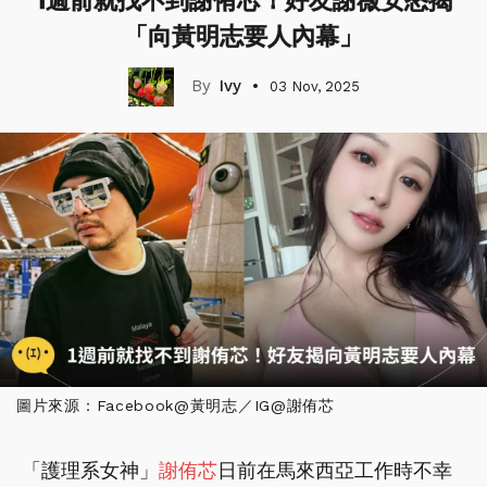
1週前就找不到謝侑芯！好友謝薇安怒揭
「向黃明志要人內幕」
Ivy
03 Nov, 2025
圖片來源：Facebook@黃明志／IG@謝侑芯
「護理系女神」
謝侑芯
日前在馬來西亞工作時不幸