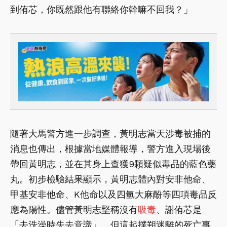
到侑芯，你既然跟他有聯絡你幹嘛不回我？」
隨著大馬警方進一步調查，黃明志當天涉毒被捕的
消息也傳出，根據當地媒體報導，警方進入現場後
帶回黃明志，並在其身上查獲9顆疑似毒品的藍色藥
丸。初步檢驗結果顯示，黃明志體內對安非他命、
甲基安非他命、K他命以及四氫大麻酚等四項毒品反
應為陽性。儘管黃明志堅稱沒有
吸毒
、謝侑芯是
「去洗澡時失去意識」，但這起撲朔迷離的死亡事