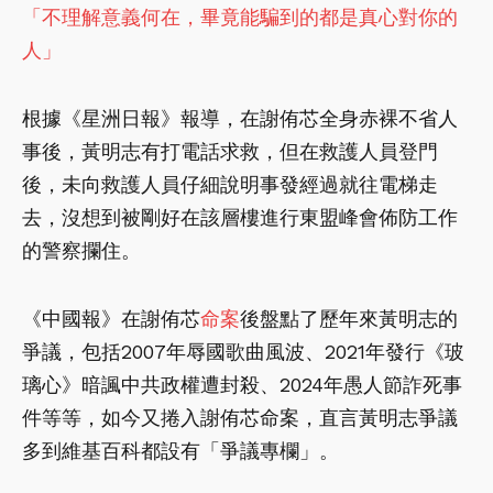
「不理解意義何在，畢竟能騙到的都是真心對你的
人」
根據《星洲日報》報導，在謝侑芯全身赤裸不省人
事後，黃明志有打電話求救，但在救護人員登門
後，未向救護人員仔細說明事發經過就往電梯走
去，沒想到被剛好在該層樓進行東盟峰會佈防工作
的警察攔住。
《中國報》在謝侑芯
命案
後盤點了歷年來黃明志的
爭議，包括2007年辱國歌曲風波、2021年發行《玻
璃心》暗諷中共政權遭封殺、2024年愚人節詐死事
件等等，如今又捲入謝侑芯命案，直言黃明志爭議
多到維基百科都設有「爭議專欄」。