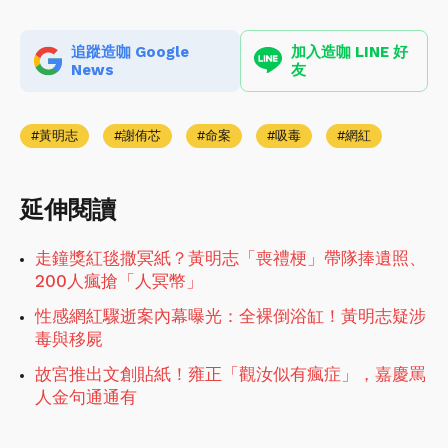
追蹤造咖 Google
加入造咖 LINE 好
News
友
黃明志
謝侑芯
命案
吸毒
網紅
延伸閱讀
走鐘獎紅毯撒冥紙？黃明志「喪禮梗」帶隊捧遺照、
200人瘋搶「人冥幣」
性感網紅驟逝案內幕曝光：全裸倒浴缸！黃明志疑涉
毒與移屍
故宮推出文創貼紙！雍正「觀汝似有瘋症」，嘉慶罵
人金句通通有