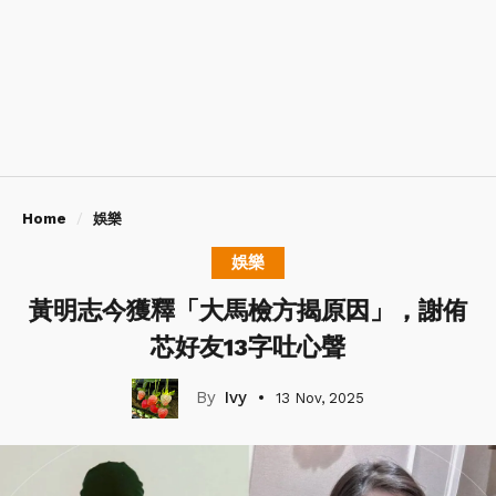
Home
娛樂
娛樂
黃明志今獲釋「大馬檢方揭原因」，謝侑
芯好友13字吐心聲
Ivy
13 Nov, 2025