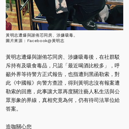
黃明志遭爆與謝侑芯同房、涉嫌吸毒。
圖片來源：Facebook@黃明志
黃明志遭爆與謝侑芯同房、涉嫌吸毒後，在社群駁
斥持有及吸食毒品，只認「最近喝酒比較多」，呼
籲外界等待警方正式報告，也指遭到黑函勒索，對
此《中國報》向警方查證，得到黃明志沒有報案遭
勒索的回應，此事讓大眾再度關注藝人私生活與公
眾形象的界線，真相究竟為何，仍有待司法單位給
答案。
造咖關心您