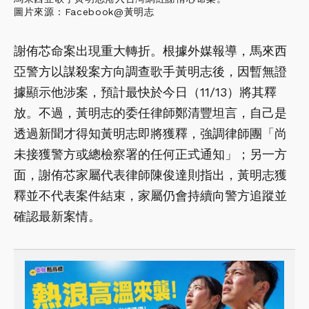
圖片來源：Facebook@黃明志
謝侑芯命案出現重大轉折。根據外媒報導，馬來西
亞警方以謀殺案方向調查歌手黃明志後，因暫無證
據顯示他涉案，預計最快於今日（11/13）將其釋
放。不過，黃明志的委任律師鄭清豐坦言，自己是
透過新聞才得知黃明志即將獲釋，強調律師團「尚
未接獲警方或總檢察署的任何正式通知」；另一方
面，謝侑芯家屬代表律師陳俊達則指出，黃明志獲
釋並不代表案件結束，家屬仍會持續向警方追蹤並
確認最新案情。