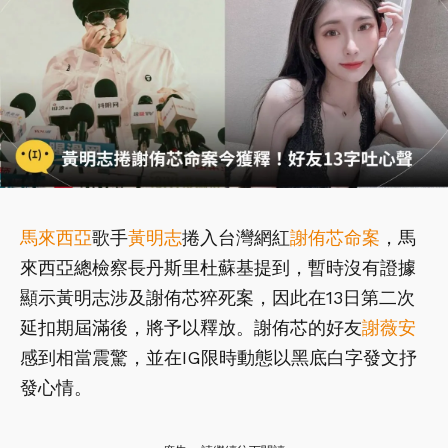
馬來西亞
歌手
黃明志
捲入台灣網紅
謝侑芯
命案
，馬
來西亞總檢察長丹斯里杜蘇基提到，暫時沒有證據
顯示黃明志涉及謝侑芯猝死案，因此在13日第二次
延扣期屆滿後，將予以釋放。謝侑芯的好友
謝薇安
感到相當震驚，並在IG限時動態以黑底白字發文抒
發心情。