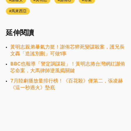
馬來西亞
延伸閱讀
黃明志親弟暴氣力挺！謝侑芯猝死變謀殺案，護兄長
文轟「造謠別刪」可做1事
BBC也報導「警定調謀殺」！黃明志捲台灣網紅謝侑
芯命案，大馬律師逆風揭關鍵
7月陸劇播放量排行榜！《百花殺》僅第二，張凌赫
《這一秒過火》墊底