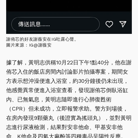
謝侑芯的好友謝薇安在IG吐露心聲。
圖片來源：IG@謝薇安
據了解，黃明志供稱10月22日下午1點40分，他在謝
侑芯入住的飯店房間內討論影片拍攝專案，期間女
方表示想沖澡便進入浴室，約30分鐘後仍未出現，
他感覺異常便進入浴室查看，發現謝侑芯倒臥浴缸
內、已無氣息，黃明志隨即進行心肺復甦術
（CPR）但未成功，立即報警求助。警方到場後，
在房內發現9顆藥丸（後證實為搖頭丸），並對黃明
志進行尿液檢測，結果對安非他命、甲基安非他
命、K他命及四氫大麻酚等四種毒品呈陽性反應。