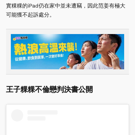
實粿粿的iPad仍在家中並未遭竊，因此范姜有極大
可能獲不起訴處分。
王子粿粿不倫戀判決書公開