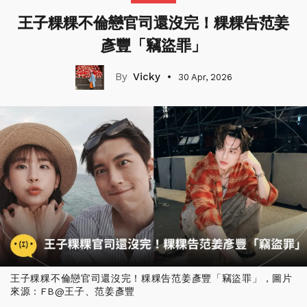
王子粿粿不倫戀官司還沒完！粿粿告范姜
彥豐「竊盜罪」
Vicky
30 Apr, 2026
王子粿粿不倫戀官司還沒完！粿粿告范姜彥豐「竊盜罪」，圖片
來源：FB@王子、范姜彥豐