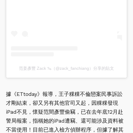
范姜彥豐 Zack 🦦（@zack_fanchiang）分享的貼文
據《ETtoday》報導，王子粿粿不倫戀案民事訴訟
才剛結束，卻又另有其他官司又起，因粿粿發現
iPad不見，懷疑范間彥豐偷竊，已在去年底12月赴
警局報案，指稱她的iPad遭竊、還可能涉及資料被
不當使用！目前已進入檢方偵辦程序，但據了解其