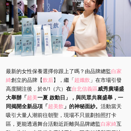
最新的女性保養選擇你跟上了嗎？由品牌總監
白家
綺
創立的品牌【
飲后
】，繼「
超孅飲
」在市場引發
高度關注後，於8/1（六）
在
台北信義區
威秀廣場盛
大舉辦「
超美
一夏 啟動日」，與民眾共襄盛舉，一
同揭開全新品項「
超美飲
」的神秘面紗。
活動當天
吸引大量人潮前往朝聖，現場不只規劃拍照打卡
區，更能透過舞台活動近距離與品牌總監
白家綺
互