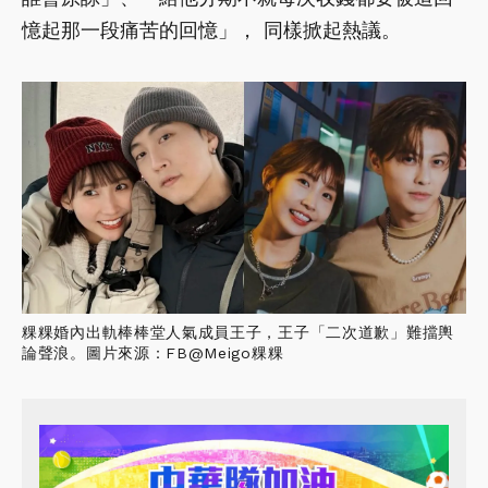
憶起那一段痛苦的回憶」， 同樣掀起熱議。
粿粿婚內出軌棒棒堂人氣成員王子，王子「二次道歉」難擋輿
論聲浪。圖片來源：FB@Meigo粿粿