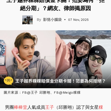
王子越界粿粿賠償金卡關！范姜為何「拒
絕分期」？網友、律師揭原因
影憶小腦袋
07 Nov, 2025
圖片來源：FB@王子 邱勝翊、FB@Meigo粿粿
男團
棒棒堂
人氣成員
王子
（邱勝翊）認了與女星
粿