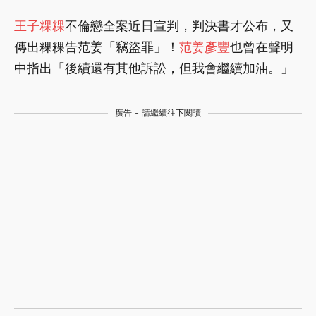
王子
粿粿
不倫戀全案近日宣判，判決書才公布，又
傳出粿粿告范姜「竊盜罪」！
范姜彥豐
也曾在聲明
中指出「後續還有其他訴訟，但我會繼續加油。」
廣告 - 請繼續往下閱讀