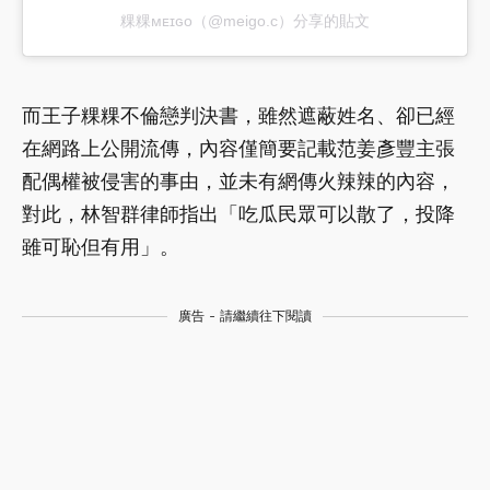
粿粿ᴍᴇɪɢᴏ（@meigo.c）分享的貼文
而王子粿粿不倫戀判決書，雖然遮蔽姓名、卻已經
在網路上公開流傳，內容僅簡要記載范姜彥豐主張
配偶權被侵害的事由，並未有網傳火辣辣的內容，
對此，林智群律師指出「吃瓜民眾可以散了，投降
雖可恥但有用」。
廣告 - 請繼續往下閱讀