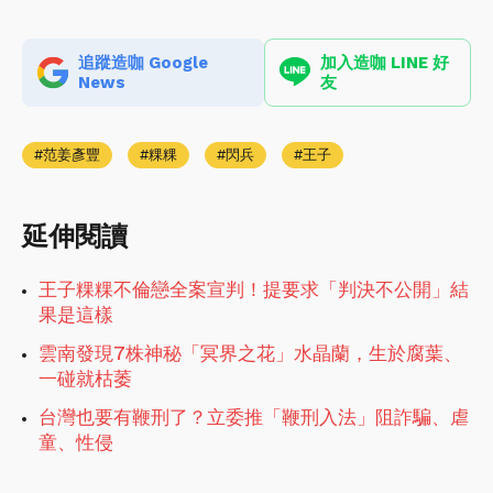
追蹤造咖 Google
加入造咖 LINE 好
News
友
范姜彥豐
粿粿
閃兵
王子
延伸閱讀
王子粿粿不倫戀全案宣判！提要求「判決不公開」結
果是這樣
雲南發現7株神秘「冥界之花」水晶蘭，生於腐葉、
一碰就枯萎
台灣也要有鞭刑了？立委推「鞭刑入法」阻詐騙、虐
童、性侵