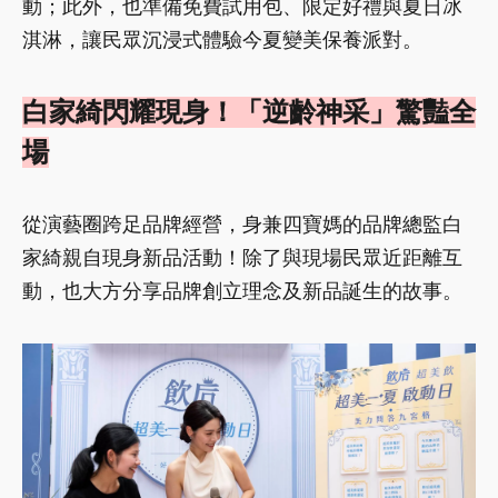
動；此外，也準備免費試用包、限定好禮與夏日冰
淇淋，讓民眾沉浸式體驗今夏變美保養派對。
白家綺閃耀現身！「逆齡神采」驚豔全
場
從演藝圈跨足品牌經營，身兼四寶媽的品牌總監白
家綺親自現身新品活動！除了與現場民眾近距離互
動，也大方分享品牌創立理念及新品誕生的故事。