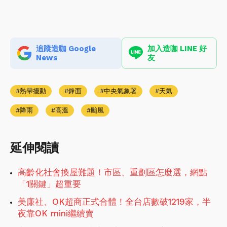
追蹤造咖 Google
加入造咖 LINE 好
News
友
熱帶擾動
鋒面
中央氣象署
天氣
降雨
高溫
颱風
延伸閱讀
高齡化社會換屋難題！市區、重劃區怎麼選，網點
「1關鍵」超重要
美廉社、OK超商正式合體！全台店數破1219家，半
夜靠OK mini繼續賣