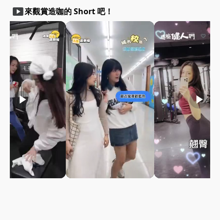
smart_display
來觀賞造咖的 Short 吧！
play_arrow
play_arrow
play_arrow