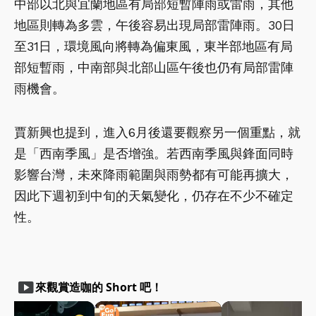
中部以北與宜蘭地區有局部短暫陣雨或雷雨，其他
地區則轉為多雲，午後容易出現局部雷陣雨。30日
至31日，環境風向將轉為偏東風，東半部地區有局
部短暫雨，中南部與北部山區午後也仍有局部雷陣
雨機會。
賈新興也提到，進入6月後還要觀察另一個重點，就
是「西南季風」是否增強。若西南季風與鋒面同時
影響台灣，未來降雨範圍與雨勢都有可能再擴大，
因此下週初到中旬的天氣變化，仍存在不少不確定
性。
smart_display
來觀賞造咖的 Short 吧！