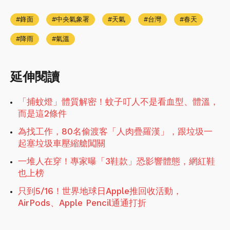
鋒面
中央氣象署
天氣
台灣
春天
降雨
氣溫
延伸閱讀
「捕蚊燈」體質解密！蚊子叮人不是看血型、體溫，
而是這2條件
為找工作，80名偷渡客「人肉疊羅漢」，跟垃圾一
起塞垃圾車壓縮艙闖關
一堆人在穿！專家曝「3鞋款」恐影響體態，網紅鞋
也上榜
只到5/16！世界地球日Apple推回收活動，
AirPods、Apple Pencil通通打折