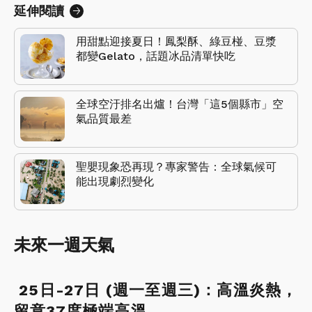
延伸閱讀
用甜點迎接夏日！鳳梨酥、綠豆椪、豆漿
都變Gelato，話題冰品清單快吃
全球空汙排名出爐！台灣「這5個縣市」空
氣品質最差
聖嬰現象恐再現？專家警告：全球氣候可
能出現劇烈變化
未來一週天氣
25日-27日 (週一至週三)：高溫炎熱，
留意37度極端高溫