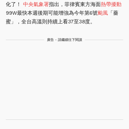
化了！
中央氣象署
指出，菲律賓東方海面
熱帶擾動
99W最快本週後期可能增強為今年第6號
颱風
「薔
蜜」，全台高溫則持續上看37至38度。
廣告 - 請繼續往下閱讀