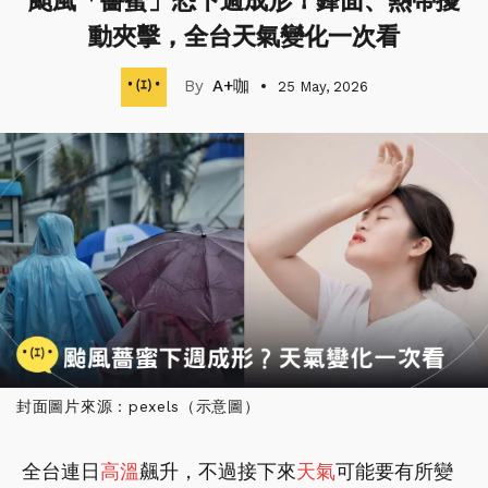
颱風「薔蜜」恐下週成形！鋒面、熱帶擾
動夾擊，全台天氣變化一次看
A+咖
25 May, 2026
封面圖片來源：pexels（示意圖）
全台連日
高溫
飆升，不過接下來
天氣
可能要有所變