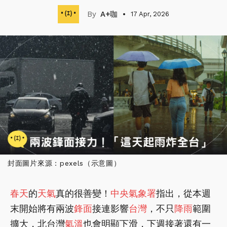
A+咖
17 Apr, 2026
封面圖片來源：pexels（示意圖）
春天
的
天氣
真的很善變！
中央氣象署
指出，從本週
末開始將有兩波
鋒面
接連影響
台灣
，不只
降雨
範圍
擴大，北台灣
氣溫
也會明顯下滑，下週接著還有一