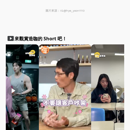
圖片來源：IG@hye_yoon1110
smart_display
來觀賞造咖的 Short 吧！
play_arrow
play_arrow
play_arrow