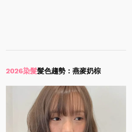
2026染髮
髮色趨勢：燕麥奶棕