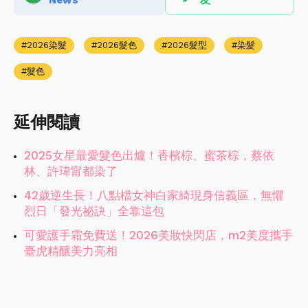
News
友
2026染髮
2026髮色
2026髮型
染髮
髮色
延伸閱讀
2025女星最愛髮色出爐！香檳棕、蜜茶棕，蔡依
林、許瑋甯都染了
42歲逆生長！八點檔女神白家綺現身信義區，無懼
烈日「發光祕訣」全靠這包
可愛護手霜免費送！2026美妝快閃店，m2美度攜手
臺虎精釀美力亮相