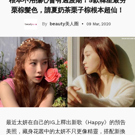
根本不用擔心會有過渡期！5款韓星最夯
栗棕髮色，請夏奶茶栗子棕根本超仙！
beauty美人圈
09 Mar, 2020
最近太妍在自己的IG上釋出新歌《Happy》的預告
美照，藏身花叢中的太妍不只更像精靈，搭配新換