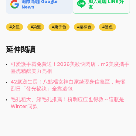
追蹤造咖 Google
加入造咖 LINE 好
News
友
女星
染髮
栗子色
栗棕色
髮色
延伸閱讀
可愛護手霜免費送！2026美妝快閃店，m2美度攜手
臺虎精釀美力亮相
42歲逆生長！八點檔女神白家綺現身信義區，無懼
烈日「發光祕訣」全靠這包
毛孔粗大、縮毛孔推薦！粉刺痘痘也得救～這瓶是
Winter同款