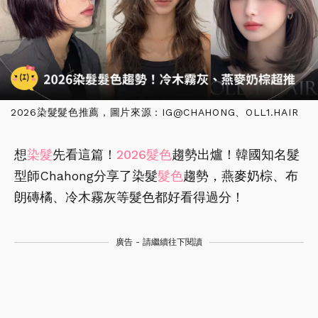
2026染髮髮色推薦，圖片來源：IG@CHAHONG、OLL1.HAIR
想
染髮
先看這篇！
2026髮色
趨勢出爐！韓國知名髮
型師Chahong分享了染髮
髮色
趨勢，燕麥奶棕、布
朗磚橘、冷木霧灰等髮色都好看得過分！
廣告 - 請繼續往下閱讀