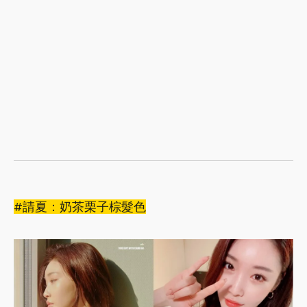
#請夏：奶茶栗子棕髮色