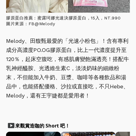
膠原蛋白推薦：蜜露珂娜光速決膠原蛋白，15入，NT.990
圖片來源：FB@Melody
Melody、田馥甄最愛的「光速小粉包」！含有專利
成分高濃度PO.OG膠原蛋白，比上一代濃度提升至
120％，起床空腹吃，有感肌膚變飽滿透亮！搭配牛
乳神經醯胺、光透維生素C，淡淡奶味的細緻粉
末，不但能加入牛奶、豆漿、咖啡等各種飲品和湯
品中，也能搭配優格、沙拉或直接吃，不只Hebe、
Melody，還有王宇婕都是愛用者！
smart_display
來觀賞造咖的 Short 吧！