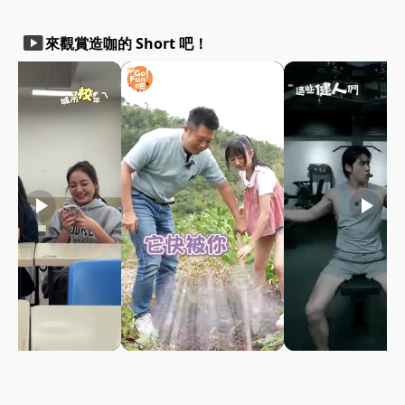
smart_display
來觀賞造咖的 Short 吧！
play_arrow
play_arrow
play_arrow