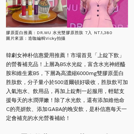
膠原蛋白推薦：DR.WU 水光雙膠原胜肽 7入 NT.1,380
圖片來源：造咖編輯Vicky拍攝
韓劇女神朴信惠愛用推薦！市場首見「上錠下飲」
的營養補充品！上層為B5水光錠，富含水光神經醯
胺和維生素B5，下層為高濃縮6000mg雙膠原蛋白
胜肽飲，分子量小於500道爾頓好吸收，胜肽飲可加
入氣泡水、飲用品，再加上錠劑一起服用，輕鬆支
援每天的水潤彈嫩！除了水光飲，還有添加維他命
C的亮妍飲、添加GABA的晚安飲，是朴信惠每天一
定會補充的水光營養補給！