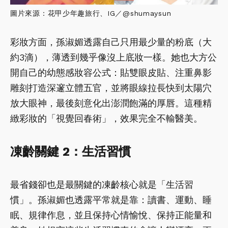
圖片來源：花甲少年趣旅行、IG／@shumaysun
彩妝方面，孫淑媚透露自己只用最少量的粉底（大
約3滴），薄透到幾乎像沒上底妝一樣。她也大方公
開自己的幼態感妝容公式：貼雙眼皮貼、注重鼻影
雕刻打造深邃立體五官，並將眼線拉長快到太陽穴
放大眼神，最後刻意化出澎潤飽滿的厚唇。這種精
緻彩妝的「視覺回春術」，效果完全不輸醫美。
凍齡關鍵 2：生活習慣
最省錢卻也是最關鍵的凍齡核心就是「生活習
慣」。孫淑媚也透露平常就是靠：讀書、運動、睡
眠、規律作息，並且保持心情愉悅、保持正能量和