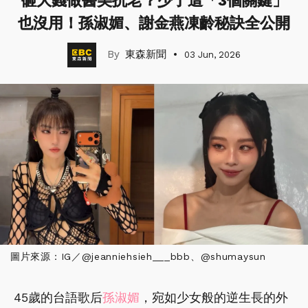
砸大錢做醫美抗老？少了這「3個關鍵」
也沒用！孫淑媚、謝金燕凍齡秘訣全公開
東森新聞
03 Jun, 2026
圖片來源：IG／@jeanniehsieh___bbb、@shumaysun
45歲的台語歌后
孫淑媚
，宛如少女般的逆生長的外