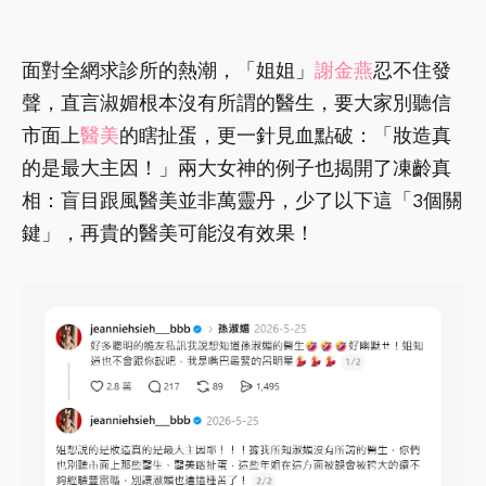
面對全網求診所的熱潮，「姐姐」
謝金燕
忍不住發
聲，直言淑媚根本沒有所謂的醫生，要大家別聽信
市面上
醫美
的瞎扯蛋，更一針見血點破：「妝造真
的是最大主因！」兩大女神的例子也揭開了凍齡真
相：盲目跟風醫美並非萬靈丹，少了以下這「3個關
鍵」，再貴的醫美可能沒有效果！