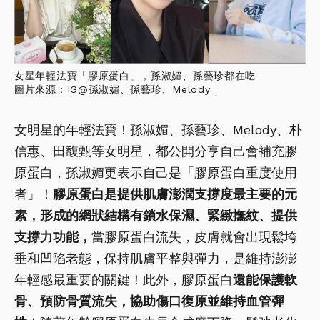
女星年輕法寶「膠原蛋白」，孫淑媚、孫藝珍都在吃
圖片來源：IG@孫淑媚、孫藝珍、Melody_
女明星的年輕法寶！孫淑媚、孫藝珍、Melody、朴
信惠、田馥甄等女明星，都公開分享自己會補充膠
原蛋白，孫淑媚更表示自己是「膠原蛋白重度使用
者」！
膠原蛋白是提供肌膚澎潤支撐度最主要的元
素，形成的網狀結構有鎖水保濕、緊緻撫紋、提供
支撐力功能，
當膠原蛋白流失，皮膚就會出現鬆垮
垂和凹陷老態，保持肌膚平整與彈力，是維持澎澎
年輕感最重要的關鍵！此外，膠原蛋白
還能保護軟
骨、預防骨質流失，協助傷口復原並維持血管彈