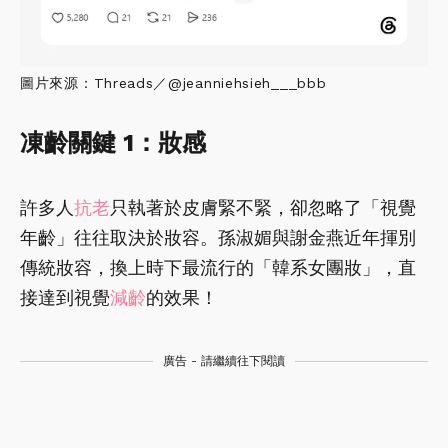
圖片來源：Threads／@jeanniehsieh___bbb
凍齡關鍵 1：妝感
許多人
抗老
只執著於皮膚緊不緊，卻忽略了「視覺
年齡」往往取決於妝容。孫淑媚與謝金燕近年揮別
傳統妝容，換上時下最流行的「韓系女團妝」，直
接達到視覺
減齡
的效果！
廣告 - 請繼續往下閱讀