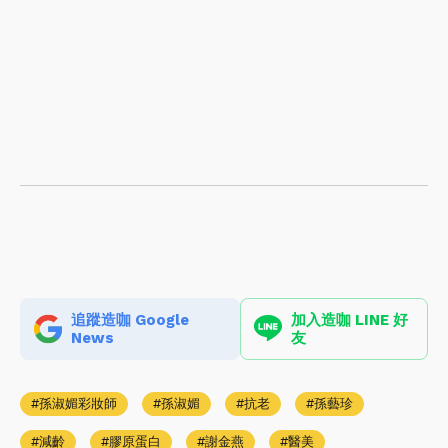
追蹤造咖 Google
加入造咖 LINE 好
News
友
孫淑媚彩妝師
孫淑媚
抗老
孫藝珍
減齡
膠原蛋白
謝金燕
醫美