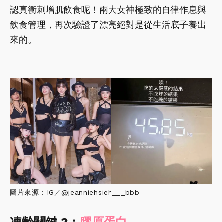
認真衝刺增肌飲食呢！兩大女神極致的自律作息與
飲食管理，再次驗證了漂亮絕對是從生活底子養出
來的。
圖片來源：IG／@jeanniehsieh___bbb
凍齡關鍵 3：
膠原蛋白