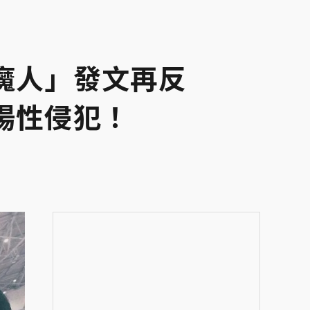
魔人」發文再反
場性侵犯！