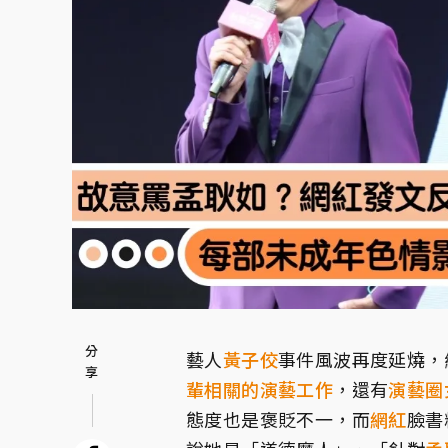
藝人
黃子佼
事件風波再度延燒，
輩相關的演藝工作
，還有
演藝圈
態度也是褒貶不一，而
網紅
臉書