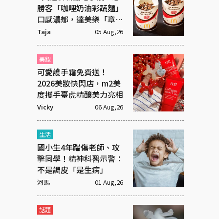
勝客「咖哩奶油彩蔬麵」
口感濃郁，達美樂「章魚
燒披薩」社群新寵
Taja
05 Aug,26
美妝
可愛護手霜免費送！
2026美妝快閃店，m2美
度攜手臺虎精釀美力亮相
Vicky
06 Aug,26
生活
國小生4年踹傷老師、攻
擊同學！精神科醫示警：
不是調皮「是生病」
河馬
01 Aug,26
話題