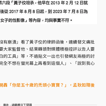
沒有崩潰」看了黃子佼的律師函後，連續發文痛批
要大家監督他、結果轉頭對媒體積極控評以告人要
白的工具」等，不過貼文一出也引發網友兩極的討
完全不想在螢光幕上再看到這個人」、「說到我心
開轟「你是五十歲的禿頭小寶寶？」，孟耿如隨後
廣告 - 請繼續往下閱讀