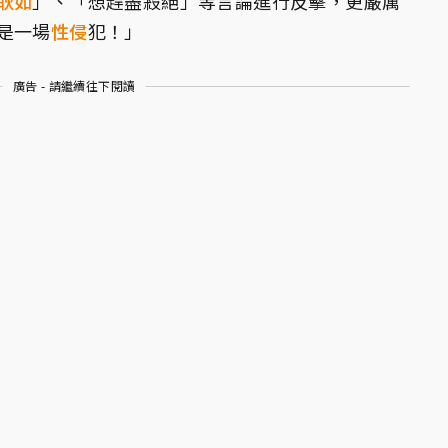
耿如
」、「想趕盡殺絕」等言論進行反擊，更嚴厲
是一場
性侵
犯！」
廣告 - 請繼續往下閱讀