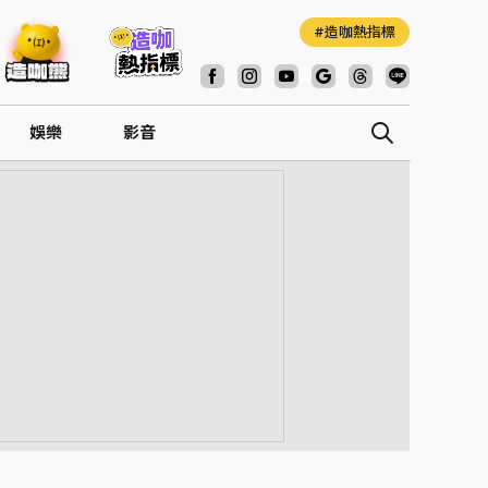
造咖熱指標
娛樂
影音