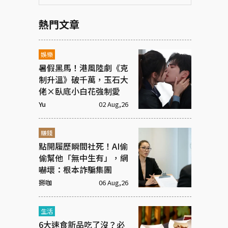
熱門文章
娛樂
暑假黑馬！港風陸劇《克
制升溫》破千萬，玉石大
佬×臥底小白花強制愛
Yu
02 Aug,26
賺錢
點開履歷瞬間社死！AI偷
偷幫他「無中生有」，網
嚇壞：根本詐騙集團
掰咖
06 Aug,26
生活
6大速食新品吃了沒？必