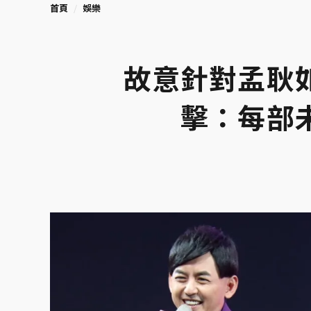
首頁
娛樂
故意針對孟耿
擊：每部