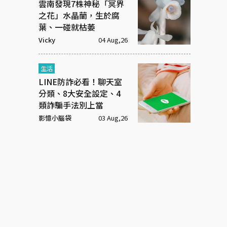
雲南發現7株神秘「冥界
之花」水晶蘭，生於腐
葉、一碰就枯萎
Vicky
04 Aug,26
生活
LINE防詐必看！聊天室
分類、8大安全設定、4
類詐騙手法別上當
影憶小腦袋
03 Aug,26