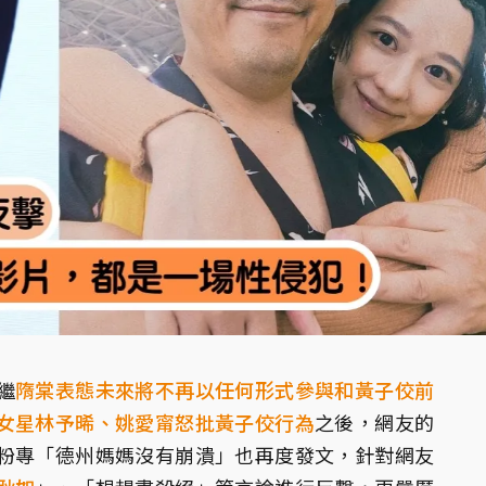
繼
隋棠表態未來將不再以任何形式參與和黃子佼前
女星林予晞、姚愛甯怒批黃子佼行為
之後，網友的
粉專「德州媽媽沒有崩潰」也再度發文，針對網友