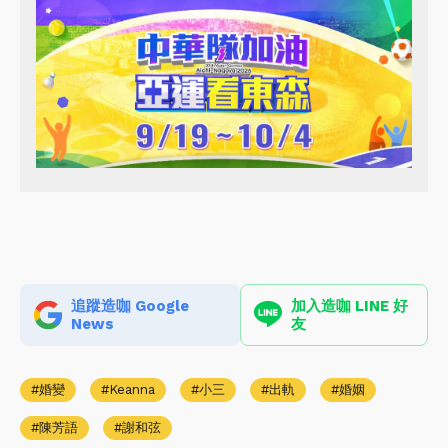
追蹤造咖 Google
加入造咖 LINE 好
News
友
婚變
Keanna
小三
出軌
婚姻
陳芳語
謝和弦