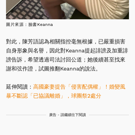
圖片來源：臉書
Keanna
對此，陳芳語認為相關指控毫無根據，已嚴重損害
自身形象與名譽，因此對Keanna提起誹謗及加重誹
謗告訴，希望透過司法討回公道；她後續甚至找來
謝和弦作證，試圖推翻Keanna的說法。
延伸閱讀：
高國豪妻提告「侵害配偶權」！婚變風
暴不斷認「已協議離婚」，球團祭2處分
廣告 - 請繼續往下閱讀