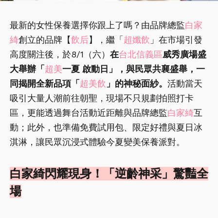
最新的女性保養選擇你跟上了嗎？由品牌總監
白家
綺
創立的品牌【
飲后
】，繼「
超孅飲
」在市場引發
高度關注後，於8/1（六）
在
台北信義區
威秀廣場盛
大舉辦「
超美
一夏 啟動日」，與民眾共襄盛舉，一
同揭開全新品項「
超美飲
」的神秘面紗。
活動當天
吸引大量人潮前往朝聖，現場不只規劃拍照打卡
區，更能透過舞台活動近距離與品牌總監
白家綺
互
動；此外，也準備免費試用包、限定好禮與夏日冰
淇淋，讓民眾沉浸式體驗今夏變美保養派對。
白家綺閃耀現身！「逆齡神采」驚豔全
場