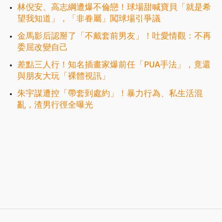
林倪安、高志綱遭爆不倫戀！球場甜喊寶貝「就是希
望我知道」，「非眷屬」闖球場引爭議
金馬影后認掰了「不戴套前男友」！吐愛情觀：不再
委屈改變自己
差點三人行！知名插畫家爆前任「PUA手法」，竟還
與朋友大玩「裸體視訊」
朱宇謀遭控「帶套到處約」！暴力行為、私生活混
亂，渣男行徑全曝光