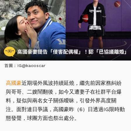
首圖：IG@kaooscar
高國豪
近期場外風波持續延燒，繼先前因家務糾紛
與哥哥、二嫂鬧翻後，如今又遭妻子在社群平台爆
料，疑似與兩名女子關係曖昧，引發外界高度關
注。面對連日爭議，高國豪昨（6）日透過IG限時動
態發聲，球團方面也祭出處分。