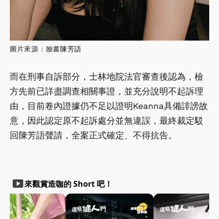
圖片來源：臉書
陳芳語
而在刑事自訴部分，士林地院法官審查後認為，檢
方先前已詳盡調查相關事證，並充分說明不起訴理
由，目前卷內證據仍不足以證明Keanna具備誹謗故
意，因此認定原不起訴處分並無違誤，最終裁定駁
回陳芳語聲請，全案正式確定、不得抗告。
smart_display
來觀賞造咖的 Short 吧！