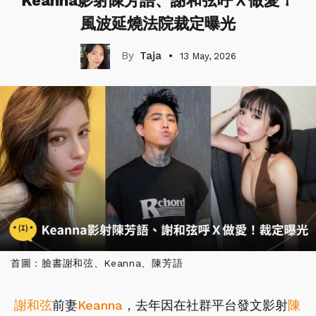
Keanna影射陳芳語、謝和弦呼Ｘ做愛！
風波延燒法院裁定曝光
Taja
13 May, 2026
首圖：臉書謝和弦、Keanna、陳芳語
謝和弦
前妻
Keanna
，去年因在社群平台發文影射
陳