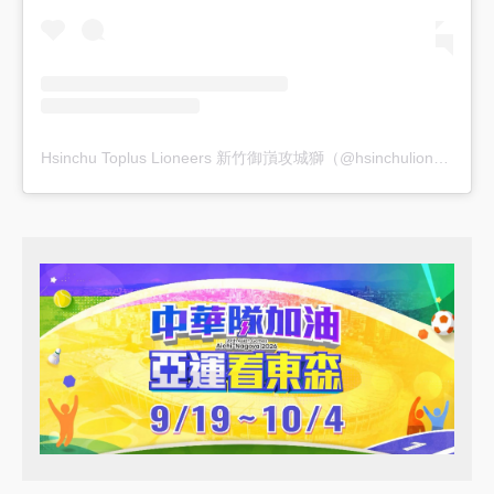
Hsinchu Toplus Lioneers 新竹御嵿攻城獅（@hsinchulioneers）分享的貼文