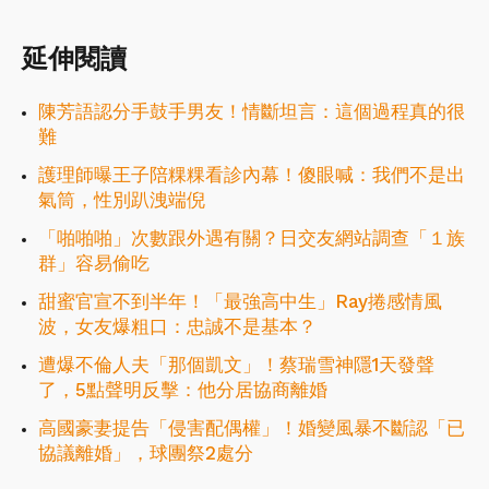
延伸閱讀
陳芳語認分手鼓手男友！情斷坦言：這個過程真的很
難
護理師曝王子陪粿粿看診內幕！傻眼喊：我們不是出
氣筒，性別趴洩端倪
「啪啪啪」次數跟外遇有關？日交友網站調查「１族
群」容易偷吃
甜蜜官宣不到半年！「最強高中生」Ray捲感情風
波，女友爆粗口：忠誠不是基本？
遭爆不倫人夫「那個凱文」！蔡瑞雪神隱1天發聲
了，5點聲明反擊：他分居協商離婚
高國豪妻提告「侵害配偶權」！婚變風暴不斷認「已
協議離婚」，球團祭2處分