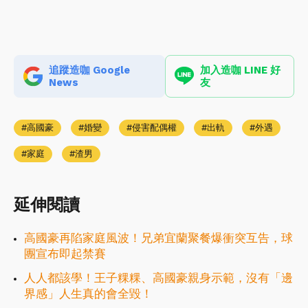
追蹤造咖 Google
加入造咖 LINE 好
News
友
高國豪
婚變
侵害配偶權
出軌
外遇
家庭
渣男
延伸閱讀
高國豪再陷家庭風波！兄弟宜蘭聚餐爆衝突互告，球
團宣布即起禁賽
人人都該學！王子粿粿、高國豪親身示範，沒有「邊
界感」人生真的會全毀！