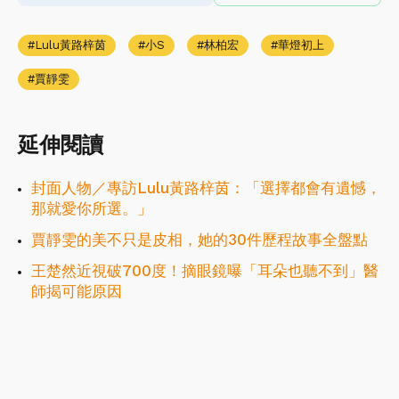
Lulu黃路梓茵
小S
林柏宏
華燈初上
賈靜雯
延伸閱讀
封面人物／專訪Lulu黃路梓茵：「選擇都會有遺憾，
那就愛你所選。」
賈靜雯的美不只是皮相，她的30件歷程故事全盤點
王楚然近視破700度！摘眼鏡曝「耳朵也聽不到」醫
師揭可能原因