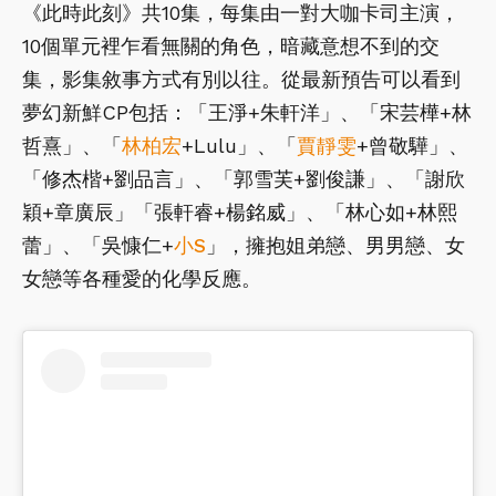
《此時此刻》共10集，每集由一對大咖卡司主演，
10個單元裡乍看無關的角色，暗藏意想不到的交
集，影集敘事方式有別以往。從最新預告可以看到
夢幻新鮮CP包括：「王淨+朱軒洋」、「宋芸樺+林
哲熹」、「
林柏宏
+Lulu」、「
賈靜雯
+曾敬驊」、
「修杰楷+劉品言」、「郭雪芙+劉俊謙」、「謝欣
穎+章廣辰」「張軒睿+楊銘威」、「林心如+林熙
蕾」、「吳慷仁+
小S
」，擁抱姐弟戀、男男戀、女
女戀等各種愛的化學反應。