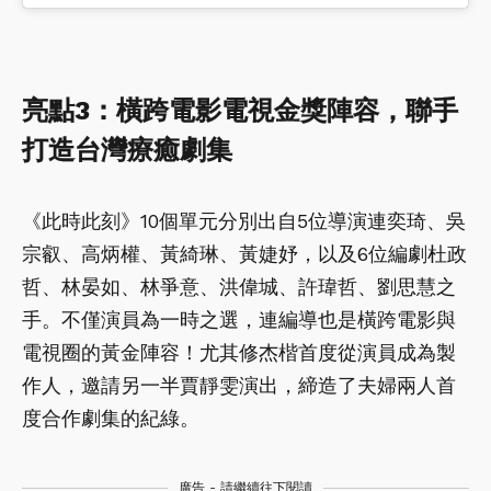
亮點3：橫跨電影電視金獎陣容，聯手
打造台灣療癒劇集
《此時此刻》10個單元分別出自5位導演連奕琦、吳
宗叡、高炳權、黃綺琳、黃婕妤，以及6位編劇杜政
哲、林晏如、林爭意、洪偉城、許瑋哲、劉思慧之
手。不僅演員為一時之選，連編導也是橫跨電影與
電視圈的黃金陣容！尤其修杰楷首度從演員成為製
作人，邀請另一半賈靜雯演出，締造了夫婦兩人首
度合作劇集的紀綠。
廣告 - 請繼續往下閱讀