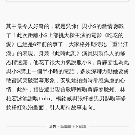
其中最令人好奇的，就是吳慷仁與小S的激情吻戲
了！此次距離小S上部挑大樑主演的電影《吃吃的
愛》已經是6年前的事了，大家格外期待她「重出江
湖」的表現。身兼《此時此刻》演員與製作人的修
杰楷透露，他花了很大力氣說服小S，賈靜雯也為此
與小S講上一個半小時的電話，多次深聊力勸她要勇
敢嘗試突破螢幕形象，安慰她拍攝時常感焦慮的心
情。此外，預告還出現曾敬驊輕吻賈靜雯臉頰、林
柏宏泳池甜吻Lulu、楊銘威與張軒睿男男熱吻等多
款粉紅泡泡畫面，引人期待故事走向。
廣告 - 請繼續往下閱讀