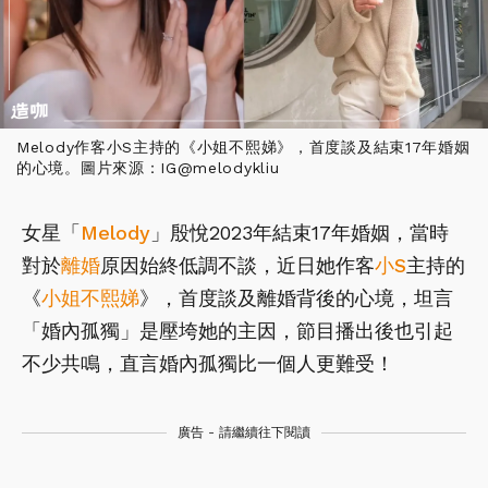
Melody作客小S主持的《小姐不熙娣》，首度談及結束17年婚姻
的心境。圖片來源：IG@melodykliu
女星「
Melody
」殷悅2023年結束17年婚姻，當時
對於
離婚
原因始終低調不談，近日她作客
小S
主持的
《
小姐不熙娣
》，首度談及離婚背後的心境，坦言
「婚內孤獨」是壓垮她的主因，節目播出後也引起
不少共鳴，直言婚內孤獨比一個人更難受！
廣告 - 請繼續往下閱讀