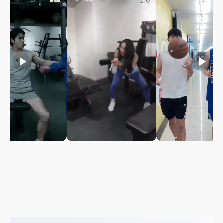
play_arrow
play_arrow
play_arrow