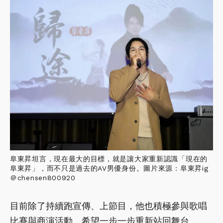
阜東昇坦言，現在最大的目標，就是讓大家重新認識「現在的
阜東昇」，而不只是過去的AV男優身份。圖片來源：阜東昇ig
＠chensen800920
目前除了持續跑宣傳、上節目，他也積極參與歌唱
比賽與商演活動，希望一步一步重新站回舞台。