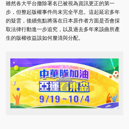
雖然各大平台撤除署名已被視為資訊更正的第一
步，但整起版權事件尚未完全平息。這起延宕多年
的疑雲，後續焦點將落在日本原作者方面是否會採
取法律行動進一步追究，以及過去多年來該曲所產
生的版權收益該如何釐清與分配。