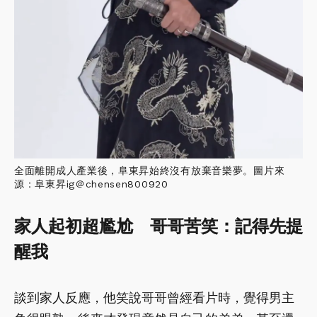
全面離開成人產業後，阜東昇始終沒有放棄音樂夢。圖片來
源：阜東昇ig＠chensen800920
家人起初超尷尬 哥哥苦笑：記得先提
醒我
談到家人反應，他笑說哥哥曾經看片時，覺得男主