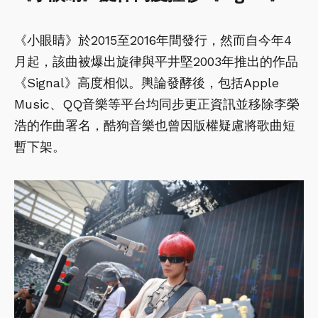
《小眼睛》於2015至2016年間發行，然而自今年4
月起，該曲被爆出旋律與平井堅2003年推出的作品
《Signal》高度相似。輿論發酵後，包括Apple
Music、QQ音樂等平台均同步更正資訊並移除李榮
浩的作曲署名，酷狗音樂也曾因版權疑慮將歌曲短
暫下架。