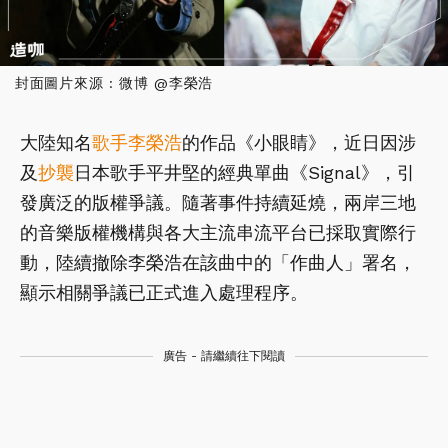
封面圖片來源 : 微博 @李榮浩
大陸知名
歌手
李榮浩
的作品《小眼睛》，近日因涉
及
抄襲
日本歌手平井堅的經典單曲《Signal》，引
發廣泛的版權爭議。隨著事件持續延燒，兩岸三地
的音樂版權機構與各大主流串流平台已採取實際行
動，陸續撤除李榮浩在該曲中的「作曲人」署名，
顯示相關爭議已正式進入處理程序。
廣告 - 請繼續往下閱讀