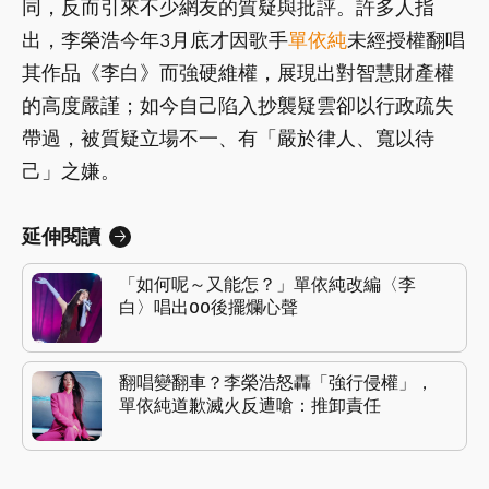
同，反而引來不少網友的質疑與批評。許多人指
出，李榮浩今年3月底才因歌手
單依純
未經授權翻唱
其作品《李白》而強硬維權，展現出對智慧財產權
的高度嚴謹；如今自己陷入抄襲疑雲卻以行政疏失
帶過，被質疑立場不一、有「嚴於律人、寬以待
己」之嫌。
延伸閱讀
「如何呢～又能怎？」單依純改編〈李
白〉唱出00後擺爛心聲
翻唱變翻車？李榮浩怒轟「強行侵權」，
單依純道歉滅火反遭嗆：推卸責任