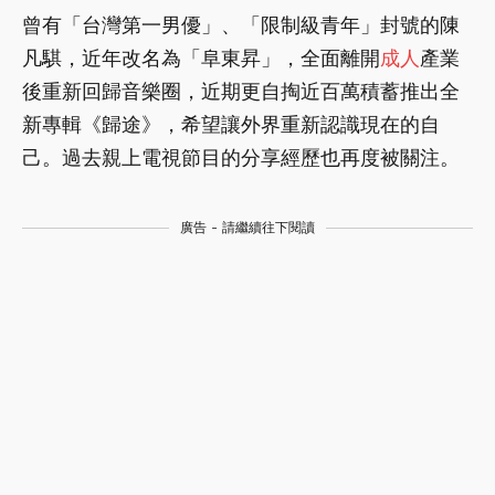
曾有「台灣第一男優」、「限制級青年」封號的陳
凡騏，近年改名為「阜東昇」，全面離開
成人
產業
後重新回歸音樂圈，近期更自掏近百萬積蓄推出全
新專輯《歸途》，希望讓外界重新認識現在的自
己。過去親上電視節目的分享經歷也再度被關注。
廣告 - 請繼續往下閱讀