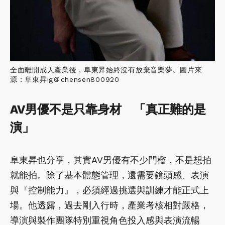
全面離開成人產業後，阜東昇始終沒有放棄音樂夢。圖片來
源：阜東昇ig＠chensen800920
AV男優不是只靠身材 「真正難的是
演」
阜東昇也分享，其實AV男優有不少門檻，不是想拍
就能拍。除了基本體態管理，還需要鏡頭感、表演
與『控制能力』，必須經過挑選與訓練才能正式上
場。他透露，過去剛入行時，產業考核相對嚴格，
導演與製作團隊特別重視角色投入感與表演流暢