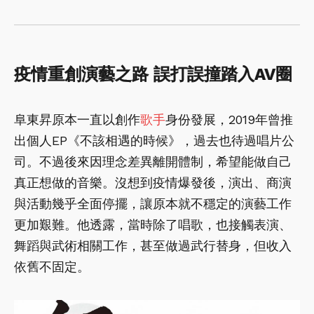
疫情重創演藝之路 誤打誤撞踏入AV圈
阜東昇原本一直以創作
歌手
身份發展，2019年曾推
出個人EP《不該相遇的時候》，過去也待過唱片公
司。不過後來因理念差異離開體制，希望能做自己
真正想做的音樂。沒想到疫情爆發後，演出、商演
與活動幾乎全面停擺，讓原本就不穩定的演藝工作
更加艱難。他透露，當時除了唱歌，也接觸表演、
舞蹈與武術相關工作，甚至做過武行替身，但收入
依舊不固定。