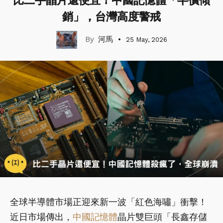
比二手晶片還便宜！中國記憶體「半價傾
銷」，台灣高度警戒
河馬
25 May, 2026
全球半導體市場正迎來新一波「紅色海嘯」衝擊！
近日市場傳出，
中國
記憶體
晶片雙巨頭「長鑫存儲