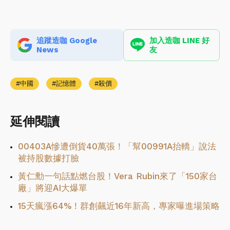
追蹤造咖 Google
加入造咖 LINE 好
News
友
中國
記憶體
殺價
延伸閱讀
00403A慘遭倒貨40萬張！「幫00991A抬轎」說法
被持股數據打臉
黃仁勳一句話點燃台股！Vera Rubin來了「150家台
廠」將迎AI大爆單
15天瘋漲64%！群創飆近16年新高，專家曝進場策略