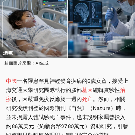
封面圖片來源：AI生成
中國
一名罹患罕見神經發育疾病的6歲女童，接受上
海交通大學研究團隊執行的腦部
基因
編輯實驗性
治
療
後，因嚴重免疫反應於一週內
死亡
。然而，相關
研究後續刊登於國際期刊《自然》（Nature）時，
並未揭露人體試驗死亡事件，也未說明家屬曾投入
約86萬美元（約新台幣2780萬元）資助研究，引發