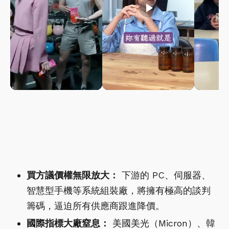
play_arrow
play_arrow
買方議價權無限放大：
下游的 PC、伺服器、
智慧型手機等系統組裝廠，將擁有極高的談判
籌碼，逼迫所有供應商跟進降價。
國際指標大廠窒息：
美國美光（Micron）、韓