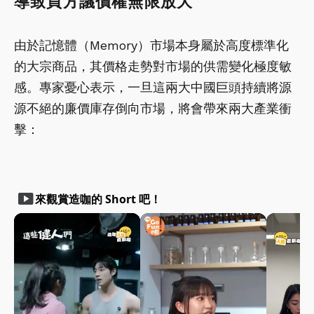
導致買方議價權無限放大
由於記憶體（Memory）市場本身屬於高度標準化
的大宗商品，其價格走勢對市場的供需變化極度敏
感。專家憂心表示，一旦這兩大中國巨頭持續將源
源不絕的廉價庫存倒向市場，將會帶來兩大產業衝
擊：
smart_display
來觀賞造咖的 Short 吧！