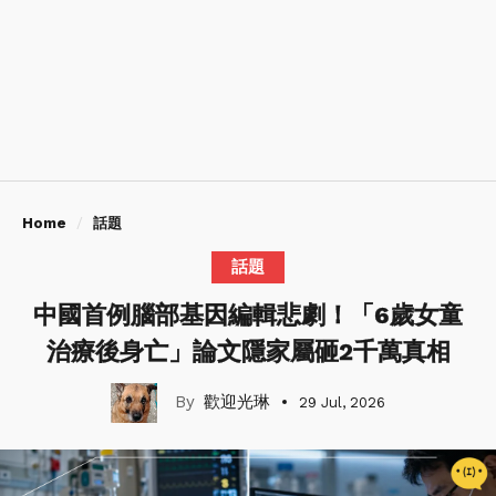
Home
話題
話題
中國首例腦部基因編輯悲劇！「6歲女童
治療後身亡」論文隱家屬砸2千萬真相
歡迎光琳
29 Jul, 2026