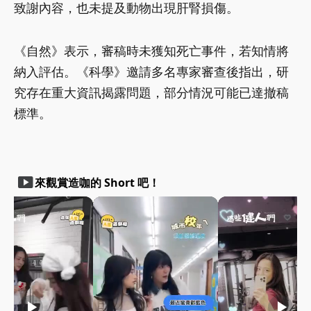
致謝內容，也未提及動物出現肝腎損傷。
《自然》表示，審稿時未獲知死亡事件，若知情將
納入評估。《科學》邀請多名專家審查後指出，研
究存在重大資訊揭露問題，部分情況可能已達撤稿
標準。
smart_display
來觀賞造咖的 Short 吧！
play_arrow
play_arrow
play_arrow