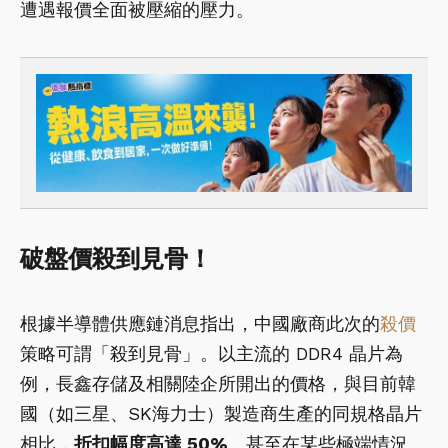
遭遇報價全面被壓縮的壓力。
破盤價殺到見骨！
根據半導體供應鏈消息指出，中國廠商此次的
殺價
策略可謂「殺到見骨」。以主流的 DDR4 晶片為
例，長鑫存儲及相關陸企所開出的價格，與目前韓
國（如三星、SK海力士）製造商生產的同規格晶片
相比，
折扣幅度高達
50%
。甚至在某些極端情況