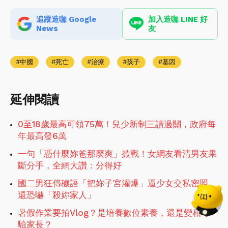
追蹤造咖 Google
加入造咖 LINE 好
News
友
中國
死亡
治療
孩子
基因
延伸閱讀
0至18歲最高可領75萬！兒少新制三讀過關，政府每
年最高發6萬
一句「憑什麼妳爸那麼爽」掀戰！女網友看清男友果
斷分手，全網大讚：分得好
國二男狂傳穢語「把妳子宮灌爆」逼少女交私密照，
還恐嚇「殺妳家人」
暑假作業要拍Vlog？是培養數位素養，還是變相考
驗家長？