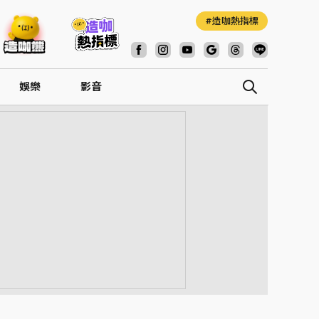
造咖熱指標
娛樂
影音