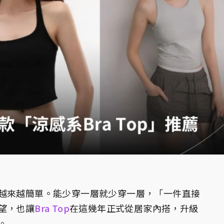
越來越簡單。能少穿一層就少穿一層，「一件直接
望，也讓
Bra Top
在這幾年正式從居家內搭，升級
。