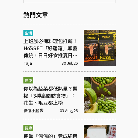
熱門文章
生活
上班族必備料理包推薦！
HōSSET「好運箱」顛覆
傳統，日日好食推夏日清
爽組合
Taja
30 Jul,26
健康
你以為蔬菜都低熱量？醫
揭「3種高脂肪食物」：
花生、毛豆都上榜
影憶小腦袋
03 Aug,26
健康
便當「溫溫的」竟成細菌