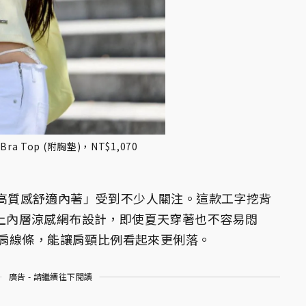
ra Top (附胸墊)，NT$1,070
為「高質感舒適內著」受到不少人關注。這款工字挖背
，加上內層涼感網布設計，即使夏天穿著也不容易悶
肩線條，能讓肩頸比例看起來更俐落。
廣告 - 請繼續往下閱讀