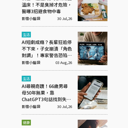
溫床！不是臭掉才危險，
醫曝3招避食物中毒
影憶小腦袋
30 Jul,26
生活
AI短劇成癮？長輩狂追停
不下來，子女崩潰「角色
對調」！專家警告恐陷腦
腐
影憶小腦袋
03 Aug,26
生活
AI尋親奇蹟！66歲男尋
母50年無果，靠
ChatGPT3句話找到失散
家人
影憶小腦袋
30 Jul,26
健康