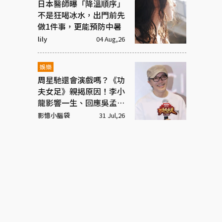
日本醫師曝「降溫順序」
不是狂喝冰水，出門前先
做1件事，更能預防中暑
lily
04 Aug,26
娛樂
周星馳還會演戲嗎？《功
夫女足》親揭原因！李小
龍影響一生、回應吳孟達
彩蛋
影憶小腦袋
31 Jul,26