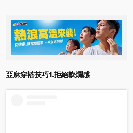
亞麻穿搭技巧1.拒絕軟爛感