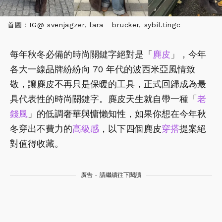
首圖：IG@ svenjagzer, lara__brucker, sybil.tingc
每年秋冬必備的時尚關鍵字絕對是「
麂皮
」，今年
各大一線品牌紛紛向 70 年代的波西米亞風情致
敬，讓麂皮不再只是保暖的工具，正式回歸成為最
具代表性的時尚關鍵字。麂皮天生就自帶一種「
老
錢風
」的低調奢華與慵懶知性，如果你想在今年秋
冬穿出不費力的
高級感
，以下四個麂皮
穿搭
提案絕
對值得收藏。
廣告 - 請繼續往下閱讀