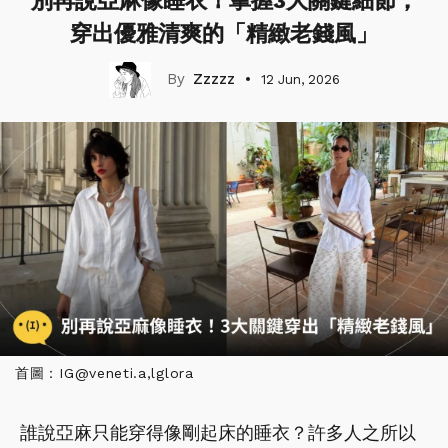
別再說亞麻像睡衣！掌握3大關鍵細節，
穿出優雅清爽的「精緻老錢風」
Zzzzz
12 Jun, 2026
首圖：IG@veneti.a,lglora
誰說亞麻只能穿得像剛起床的睡衣？許多人之所以