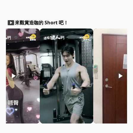
smart_display
來觀賞造咖的 Short 吧！
play_arrow
play_arrow
play_arrow