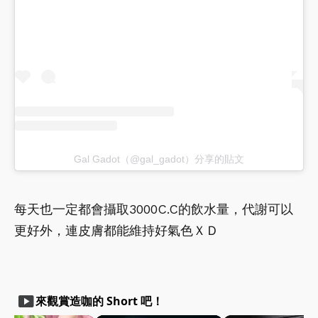
Gal Gadot（@gal_gadot）分享的貼文
每天也一定都會攝取3000C.C的飲水量，代謝可以
更好外，連皮膚都能維持好氣色ＸＤ
smart_display
來觀賞造咖的 Short 吧！