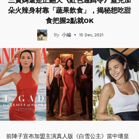
三寶媽還是正翻天《紅色通緝令》蓋兒加
朵火辣身材靠「蔬果飲食」，揭秘想吃甜
食把握2點就OK
小編
15 Dec, 2021
前陣子宣布加盟主演真人版《白雪公主》當中壞皇