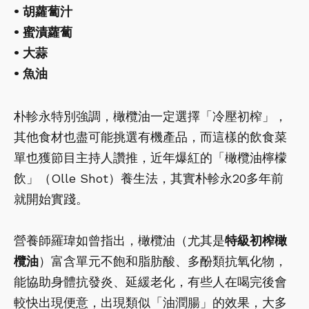
• 胡蘿蔔汁
• 蜜漬蘿蔔
• 大蒜
• 魚油
朴軫永特別強調，橄欖油一定選擇「冷壓初榨」，
其他食材也盡可能挑選有機產品，而這樣的飲食菜
單也獲節目主持人讚推，近年爆紅的「橄欖油檸檬
飲」（Olle Shot）養生法，其實朴軫永20多年前
就開始實踐。
營養師羅瑋如曾指出，橄欖油（尤其是
特級初榨橄
欖油
）富含單元不飽和脂肪酸、多酚類抗氧化物，
能協助身體抗發炎、延緩老化，有些人在喝完後會
較快出現便意，出現類似「油潤腸」的效果，大多