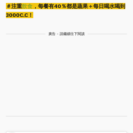
＃注重
飲食
，每餐有40％都是蔬果＋每日喝水喝到
3000C.C！
廣告 - 請繼續往下閱讀