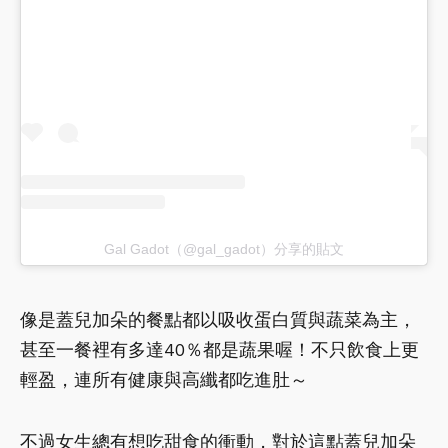
Gal Gadot（@gal_gadot）分享的貼文
像是蓋兒加朵的餐點都以吸收蛋白質與蔬菜為主，
甚至一餐裡有多達40％都是蔬果喔！不只飲食上更
輕盈，連所有健康與高纖都吃進肚～
不過女生總有想吃甜食的衝動，對於這點蓋兒加朵