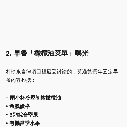
2. 早餐「橄欖油菜單」曝光
朴軫永自律項目裡最受討論的，莫過於長年固定早
餐內容包括：
•
兩小杯冷壓初榨橄欖油
• 希臘優格
• 8顆綜合堅果
• 有機當季水果