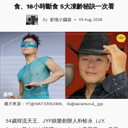
食、18小時斷食 5大凍齡秘訣一次看
影憶小腦袋
05 Aug, 2026
圖片來源：YT@WATERBOMB、IG@asiansoul_jyp
54歲韓流天王、JYP娛樂創辦人朴軫永（J.Y.