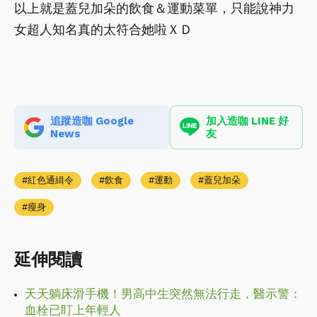
以上就是蓋兒加朵的飲食＆運動菜單，只能說神力
女超人知名真的太符合她啦ＸＤ
追蹤造咖 Google
加入造咖 LINE 好
News
友
紅色通緝令
飲食
運動
蓋兒加朵
瘦身
延伸閱讀
天天躺床滑手機！男高中生突然無法行走，醫示警：
血栓已盯上年輕人