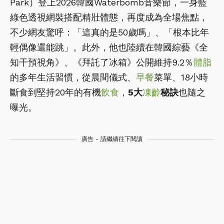
Park）登上2026韓國Waterbomb音樂節，一身藍
綠色透視網裝搭配精壯體態，再度成為全場焦點，
不少網友驚呼：「這真的是50歲嗎」、「根本比年
輕偶像還能跳」。此外，他也陸續在韓國綜藝《全
知干預視角》、《拜託了冰箱》公開維持9.2％
體脂
的多年生活習慣，從晨間儀式、
早餐
菜單、18小時
斷食到堅持20年的有機
飲食
，
5大
凍齡
秘訣
也隨之
曝光。
廣告 - 請繼續往下閱讀