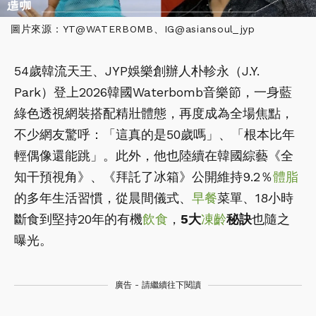
圖片來源：YT@WATERBOMB、IG@asiansoul_jyp
54歲韓流天王、JYP娛樂創辦人朴軫永（J.Y.
Park）登上2026韓國Waterbomb音樂節，一身藍
綠色透視網裝搭配精壯體態，再度成為全場焦點，
不少網友驚呼：「這真的是50歲嗎」、「根本比年
輕偶像還能跳」。此外，他也陸續在韓國綜藝《全
知干預視角》、《拜託了冰箱》公開維持9.2％
體脂
的多年生活習慣，從晨間儀式、
早餐
菜單、18小時
斷食到堅持20年的有機
飲食
，
5大
凍齡
秘訣
也隨之
曝光。
廣告 - 請繼續往下閱讀