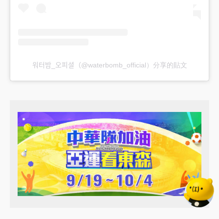
워터밤_오피셜（@waterbomb_official）分享的貼文