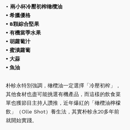
•
兩小杯冷壓初榨橄欖油
• 希臘優格
• 8顆綜合堅果
• 有機當季水果
• 胡蘿蔔汁
• 蜜漬蘿蔔
• 大蒜
• 魚油
朴軫永特別強調，橄欖油一定選擇「冷壓初榨」，
其他食材也盡可能挑選有機產品，而這樣的飲食菜
單也獲節目主持人讚推，近年爆紅的「橄欖油檸檬
飲」（Olle Shot）養生法，其實朴軫永20多年前
就開始實踐。