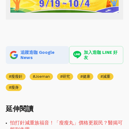
追蹤造咖 Google
加入造咖 LINE 好
News
友
瘦瘦針
Joeman
研究
健康
減重
瘦身
延伸閱讀
怕打針減重族福音！「瘦瘦丸」價格更親民？醫揭可