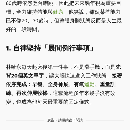
60歲時依然登台唱跳，因此把未來幾年視為重要目
標，全力維持體能與
健康
。他笑說，雖然某些能力
已不像20、30歲時，但整體身體狀態反而是人生最
好的一段時間。
1. 自律堅持「晨間例行事項」
朴軫永每天起床後第一件事，不是滑手機，而是
先
背20個英文單字
，讓大腦快速進入工作狀態。
接著
依序完成：早餐、全身伸展、有氧
運動
、重量訓
練、再次伸展收操
，這套流程多年來幾乎沒有改
變，也成為他每天最重要的固定儀式。
廣告 - 請繼續往下閱讀