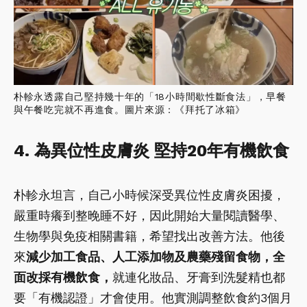
朴軫永透露自己堅持幾十年的「18小時間歇性斷食法」，早餐
與午餐吃完就不再進食。圖片來源：《拜托了冰箱》
4. 為異位性皮膚炎 堅持20年有機飲食
朴軫永坦言，自己小時候深受異位性皮膚炎困擾，
嚴重時癢到整晚睡不好，因此開始大量閱讀醫學、
生物學與免疫相關書籍，希望找出改善方法。他後
來
減少加工食品、人工添加物及農藥殘留食物，全
面改採有機飲食，
就連化妝品、牙膏到洗髮精也都
要「有機認證」才會使用。他實測調整飲食約3個月