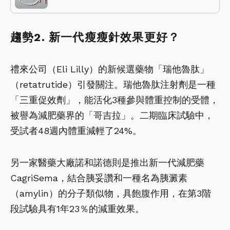
趨勢2. 新一代瘦瘦針效果更好？
禮來公司（Eli Lilly）的新候選藥物「瑞他魯肽」
（retatrutide）引發關注。瑞他魯肽注射劑是一種
「三重促效劑」，能活化3種參與體重控制的受體，
被譽為減肥藥界的「哥吉拉」。二期臨床試驗中，
受試者48週內體重減輕了24%。
另一家醫藥大廠諾和諾德則是推出新一代減肥藥
CagriSema，結合胰妥讚和一種名為胰澱素
（amylin）的分子類似物，具飽腹作用，在第3階
段試驗具有1年23％的減重效果。