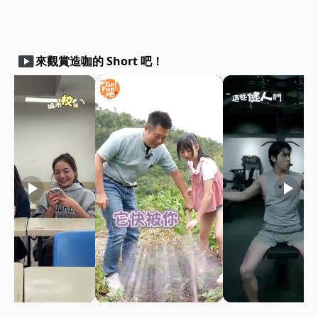
smart_display
來觀賞造咖的 Short 吧！
play_arrow
play_arrow
play_arrow