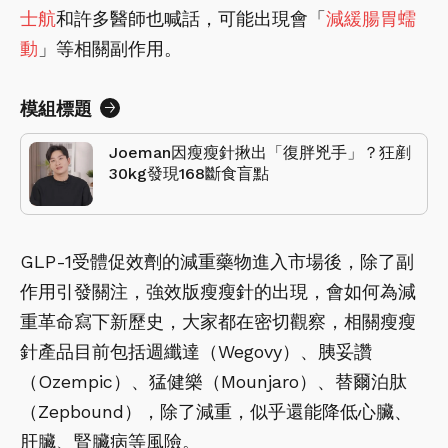
士航
和許多醫師也喊話，可能出現會「
減緩腸胃蠕
動
」等相關副作用。
模組標題
Joeman因瘦瘦針揪出「復胖兇手」？狂剷
30kg發現168斷食盲點
GLP-1受體促效劑的減重藥物進入市場後，除了副
作用引發關注，強效版瘦瘦針的出現，會如何為減
重革命寫下新歷史，大家都在密切觀察，相關瘦瘦
針產品目前包括週纖達（Wegovy）、胰妥讚
（Ozempic）、猛健樂（Mounjaro）、替爾泊肽
（Zepbound），除了減重，似乎還能降低心臟、
肝臟、腎臟病等風險。