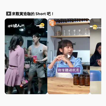
smart_display
來觀賞造咖的 Short 吧！
play_arrow
play_arrow