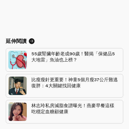
延伸閱讀
55歲腎臟年齡老成90歲！醫揭「保健品5
大地雷」魚油也上榜？
比瘦瘦針更重要！神童5個月瘦37公斤難逃
復胖：4大關鍵找回健康
林志玲私房減脂食譜曝光！燕麥早餐這樣
吃穩定血糖顧健康