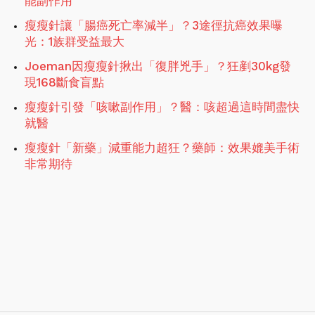
能副作用
瘦瘦針讓「腸癌死亡率減半」？3途徑抗癌效果曝
光：1族群受益最大
Joeman因瘦瘦針揪出「復胖兇手」？狂剷30kg發
現168斷食盲點
瘦瘦針引發「咳嗽副作用」？醫：咳超過這時間盡快
就醫
瘦瘦針「新藥」減重能力超狂？藥師：效果媲美手術
非常期待