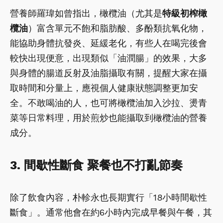
營養師羅瑋如曾指出，橄欖油（尤其是
特級初榨橄
欖油
）富含單元不飽和脂肪酸、多酚類抗氧化物，
能協助身體抗發炎、延緩老化，有些人在喝完後會
較快出現便意，出現類似「油潤腸」的效果，大多
與身體的腸道反射及油脂攝取有關，提醒大家在攝
取時間和分量上，應視個人健康狀態調整更加安
全。不敢喝油的人，也可將橄欖油加入沙拉、燙青
菜等日常料理，用於煎炒也能攝取到橄欖油的營養
成分。
3. 間歇性斷食 聚餐也不打亂節奏
除了飲食內容，朴軫永也長期實行「18小時間歇性
斷食」。通常他會在約6小時內完成早餐與午餐，其