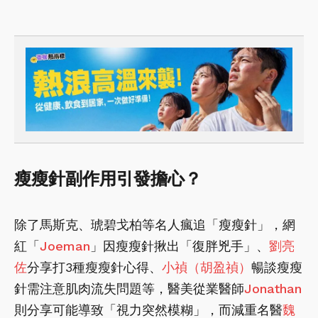
瘦瘦針副作用引發擔心？
除了馬斯克、琥碧戈柏等名人瘋追「瘦瘦針」，網
紅「
Joeman
」因瘦瘦針揪出「復胖兇手」、
劉亮
佐
分享打3種瘦瘦針心得、
小禎（胡盈禎）
暢談瘦瘦
針需注意肌肉流失問題等，醫美從業醫師
Jonathan
則分享可能導致「視力突然模糊」，而減重名醫
魏