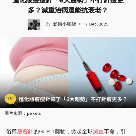
進化版瘦瘦針「6大趨勢」不打針瘦更
多？減重治病還能抗衰老？
影憶小腦袋
17 Dec, 2025
圖片來源：pexels
俗稱
瘦瘦針
的GLP-1藥物，掀起全球
減重
革命，引