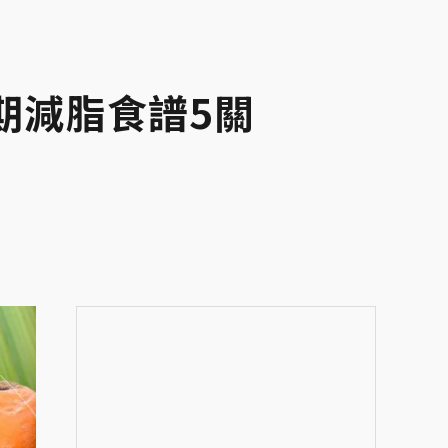
期減脂食譜5關