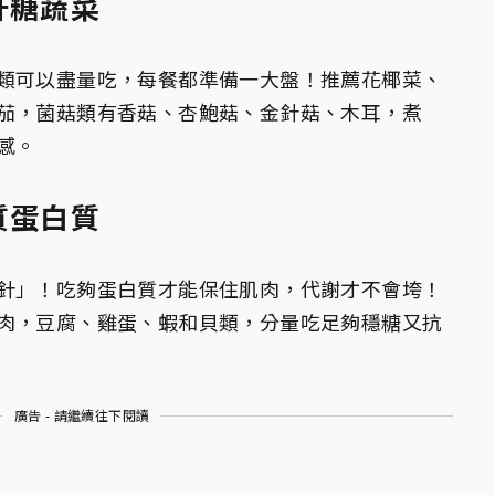
升糖蔬菜
類可以盡量吃，每餐都準備一大盤！推薦花椰菜、
茄，菌菇類有香菇、杏鮑菇、金針菇、木耳，煮
感。
質蛋白質
針」！吃夠蛋白質才能保住肌肉，代謝才不會垮！
肉，豆腐、雞蛋、蝦和貝類，分量吃足夠穩糖又抗
廣告 - 請繼續往下閱讀