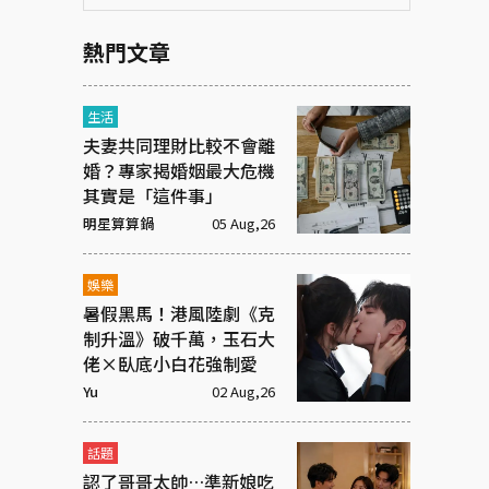
熱門文章
生活
夫妻共同理財比較不會離
婚？專家揭婚姻最大危機
其實是「這件事」
明星算算鍋
05 Aug,26
娛樂
暑假黑馬！港風陸劇《克
制升溫》破千萬，玉石大
佬×臥底小白花強制愛
Yu
02 Aug,26
話題
認了哥哥太帥…準新娘吃