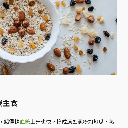
碳主食
，餓得快
血糖
上升也快，換成原型澱粉如地瓜、蒸