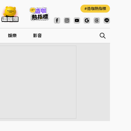
造咖熱指標
娛樂
影音