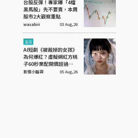
台股反彈！專家曝「4檔
黑馬股」先不要賣，本周
股市2大觀察重點
wasabiii
03 Aug,26
生活
AI短劇《被裁掉的女孩》
為何爆紅？虛擬網紅方桃
子60秒業配開價超過百
萬元
影憶小腦袋
05 Aug,26