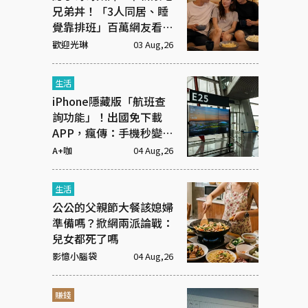
兄弟丼！「3人同居、睡
覺靠排班」百萬網友看傻
眼
歡迎光琳
03 Aug,26
生活
iPhone隱藏版「航班查
詢功能」！出國免下載
APP，瘋傳：手機秒變機
場看板
A+咖
04 Aug,26
生活
公公的父親節大餐該媳婦
準備嗎？掀網兩派論戰：
兒女都死了嗎
影憶小腦袋
04 Aug,26
賺錢