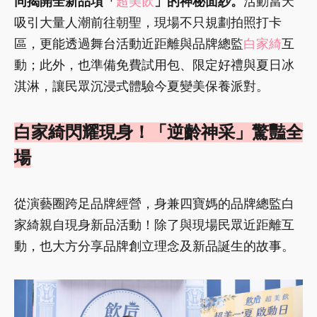
同揭開全新品項「
超美飲
」的神秘面紗。
活動當天
吸引大量人潮前往朝聖，現場不只規劃拍照打卡
區，更能透過舞台活動近距離與品牌總監
白家綺
互
動；此外，也準備免費試用包、限定好禮與夏日冰
淇淋，讓民眾沉浸式體驗今夏變美保養派對。
白家綺閃耀現身！「逆齡神采」驚豔全
場
從演藝圈跨足品牌經營，身兼四寶媽的品牌總監白
家綺親自現身新品活動！除了與現場民眾近距離互
動，也大方分享品牌創立理念及新品誕生的故事。