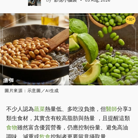
影憶小腦袋
03 Aug, 2026
圖片來源：示意圖／AI生成
不少人認為
蔬菜
熱量低、多吃沒負擔，但
醫師
分享3
類生食材，其實含有較高脂肪與熱量 ，且提醒這類
食物
雖然富含優質營養，仍應控制份量、避免高油
調味，減重或
飲食
控制者更要留意攝取量。