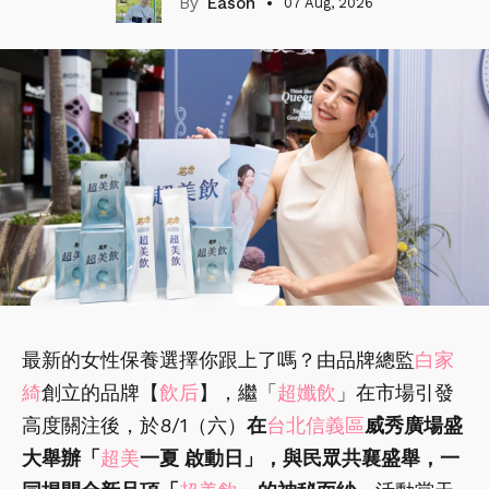
Eason
07 Aug, 2026
最新的女性保養選擇你跟上了嗎？由品牌總監
白家
綺
創立的品牌【
飲后
】，繼「
超孅飲
」在市場引發
高度關注後，於8/1（六）
在
台北信義區
威秀廣場盛
大舉辦「
超美
一夏 啟動日」，與民眾共襄盛舉，一