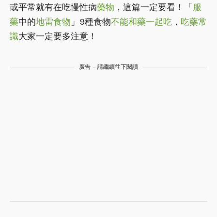
或平常就有在吃慢性病
藥物
，這篇一定要看！「
服
藥
中的
地雷食物
」9種食物
不能和藥一起吃
，
吃藥常
識
大家一定要多注意！
廣告 - 請繼續往下閱讀