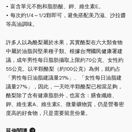
• 富含單元不飽和脂肪酸、鉀、維生素E。
• 每次約1/4～1/2顆即可，避免搭配美乃滋、沙拉醬
等高油調味。
許多人以為酪梨屬於水果，其實酪梨在六大類食物
中屬於油脂與堅果種子類。根據
台灣國民健康署
建
議，成年男性每日脂肪攝取上限約70公克、女性約
55公克。以半顆酪梨（約100公克）為例，就約占
「男性每日油脂建議量21%」、「女性每日油脂建
議量27%」，因此，一天吃半顆酪梨已相當足夠，
酪梨除了含有健康脂肪外，也富含：膳食纖維、
鉀、維生素A、維生素E、微量礦物質，仍是營養密
度高的好食物，只是需要留意份量。
延伸閱讀