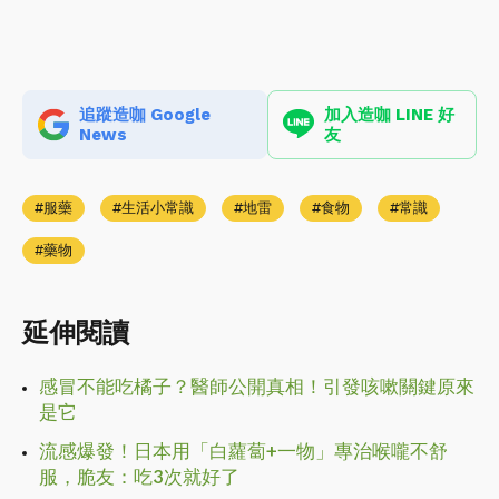
追蹤造咖 Google
加入造咖 LINE 好
News
友
服藥
生活小常識
地雷
食物
常識
藥物
延伸閱讀
感冒不能吃橘子？醫師公開真相！引發咳嗽關鍵原來
是它
流感爆發！日本用「白蘿蔔+一物」專治喉嚨不舒
服，脆友：吃3次就好了