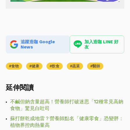
追蹤造咖 Google
加入造咖 LINE 好
News
友
食物
健康
飲食
蔬菜
醫師
延伸閱讀
不鹹但鈉含量超高！營養師打破迷思「12種常見高鈉
食物」驚見白吐司
蘇打餅乾成地雷？營養師點名「健康零食」恐變胖：
植物界控肉熱量高