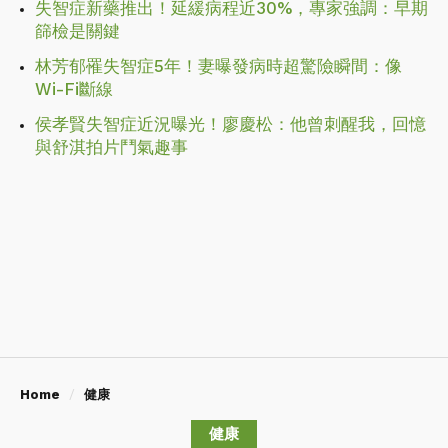
失智症新藥推出！延緩病程近30%，專家強調：早期
篩檢是關鍵
林芳郁罹失智症5年！妻曝發病時超驚險瞬間：像
Wi-Fi斷線
侯孝賢失智症近況曝光！廖慶松：他曾刺醒我，回憶
與舒淇拍片鬥氣趣事
Home
健康
健康