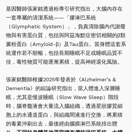
基因醫師張家銘透過粉專引研究指出，大腦內存在
一套專屬的清潔系統——「膠淋巴系統
（Glymphatic System）」，負責清除腦內代謝廢
物與有害蛋白質，包括與阿茲海默症密切相關的β類
澱粉蛋白（Amyloid-β）及Tau蛋白。當身體這套系
統運作若不順暢，包括長期睡眠不足或睡眠品質不
佳，毒性物質可能逐漸累積，提高神經退化風險。
張家銘醫師根據2025年發表於《Alzheimer’s &
Dementia》的綜論研究指出，當人體進入深層睡
眠，尤其是慢波睡眠（Slow Wave Sleep）階段
時，腦脊髓液會大量流入腦組織，透過星狀膠質細
胞上的水通道蛋白，與組織間液進行交換，將累積
的毒素沖刷出去，最後經由腦膜淋巴系統排出體