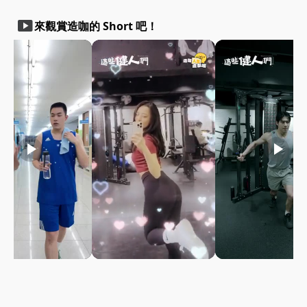
smart_display
來觀賞造咖的 Short 吧！
play_arrow
play_arrow
play_arrow