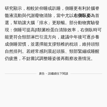
研究顯示，相較於仰睡或趴睡，側睡更有利於腦脊
髓液流動與代謝廢物清除，當中尤以
右側臥姿
為首
選，幫助讓大腦「排水」更順暢。部分動物實驗發
現：側睡可提高β類澱粉蛋白清除效率，右側臥時可
能更符合頸部淋巴引流方向，建議中年後可逐步養
成側睡習慣，並選擇能支撐頸椎的枕頭，維持頭頸
自然排列。若經常感到晨起頭脹、頸部緊繃或睡醒
仍疲憊，不妨嘗試調整睡姿後再觀察改善情況。
廣告 - 請繼續往下閱讀