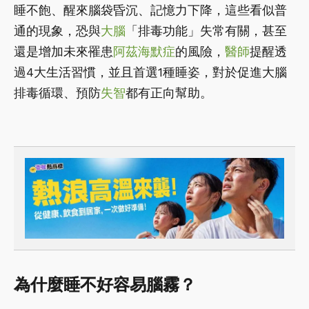
睡不飽、醒來腦袋昏沉、記憶力下降，這些看似普
通的現象，恐與
大腦
「排毒功能」失常有關，甚至
還是增加未來罹患
阿茲海默症
的風險，
醫師
提醒透
過4大生活習慣，並且首選1種睡姿，對於促進大腦
排毒循環、預防
失智
都有正向幫助。
為什麼睡不好容易腦霧？