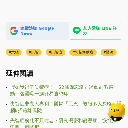
追蹤造咖 Google
加入造咖 LINE 好
News
友
大腦
失智
失智症
阿茲海默症
醫師
延伸閱讀
假如我得了失智症！「22條備忘錄」網重刷仍感
動：名醫曝一族群易遭忽略
失智症非老人專利！醫揭「元兇」被很多人忽略：護
腦5招遠離風險
失智症前兆不只健忘？研究揭密和憂鬱症、慢性病、
中風三者關聯