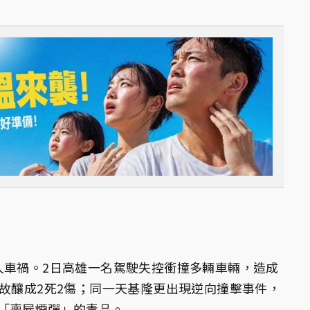
人車禍。2日高雄一名駕駛失控衝撞多輛車輛，造成
事故釀成2死2傷；同一天基隆更出現逆向撞擊事件，
「喪屍煙彈」的毒品。