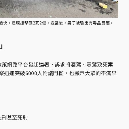
速過快，連環撞擊釀2死2傷，送醫後，男子被驗出有毒品反應。
殺」
政策網路平台發起連署，訴求將酒駕、毒駕致死案
案迅速突破6000人附議門檻，也顯示大眾的不滿早
徒刑甚至死刑