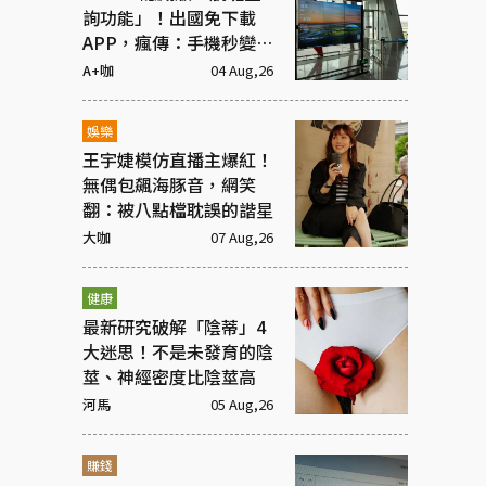
詢功能」！出國免下載
APP，瘋傳：手機秒變機
場看板
A+咖
04 Aug,26
娛樂
王宇婕模仿直播主爆紅！
無偶包飆海豚音，網笑
翻：被八點檔耽誤的諧星
大咖
07 Aug,26
健康
最新研究破解「陰蒂」4
大迷思！不是未發育的陰
莖、神經密度比陰莖高
河馬
05 Aug,26
賺錢