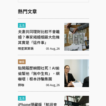
熱門文章
生活
夫妻共同理財比較不會離
婚？專家揭婚姻最大危機
其實是「這件事」
明星算算鍋
05 Aug,26
賺錢
點開履歷瞬間社死！AI偷
偷幫他「無中生有」，網
嚇壞：根本詐騙集團
掰咖
06 Aug,26
生活
iPhone隱藏版「航班查