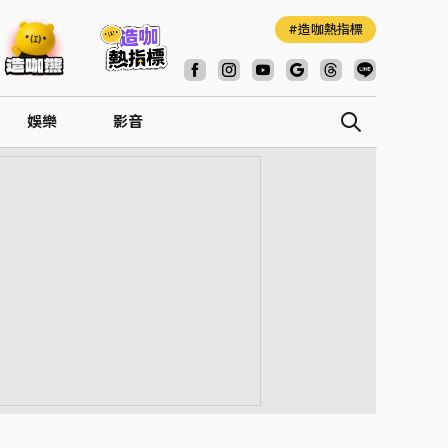
造咖熱指標
娛樂
影音