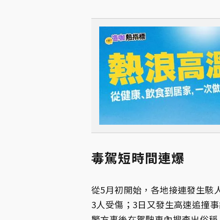
毒駕短時間連爆
從5月初開始，各地接連發生駭
3人受傷；3日又發生高速追撞
警方事後在駕駛車內搜查出俗稱