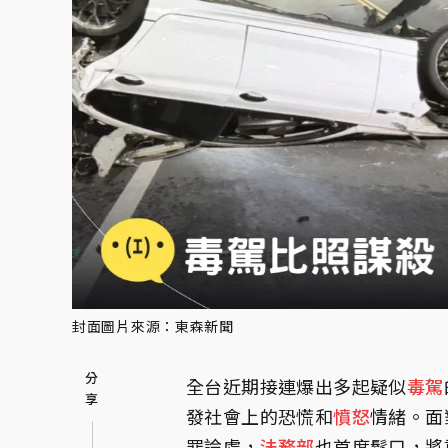
封面圖片來源：東森新聞
全台近期接連爆出多起疑似
毒駕
發社會上的恐慌和
憤怒
情緒。面
罪論處，
法務部
也首度鬆口，將