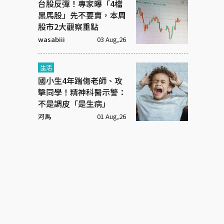
台股反彈！專家曝「4檔
黑馬股」先不要賣，本周
股市2大觀察重點
wasabiii
03 Aug,26
生活
國小生4年踹傷老師、攻
擊同學！精神科醫示警：
不是調皮「是生病」
河馬
01 Aug,26