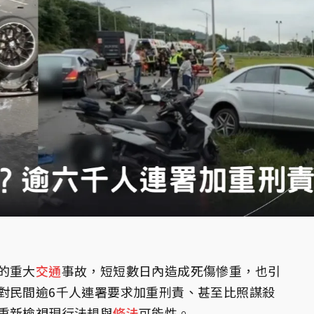
的重大
交通
事故，短短數日內造成死傷慘重，也引
對民間逾6千人連署要求加重刑責、甚至比照謀殺
重新檢視現行法規與
修法
可能性。