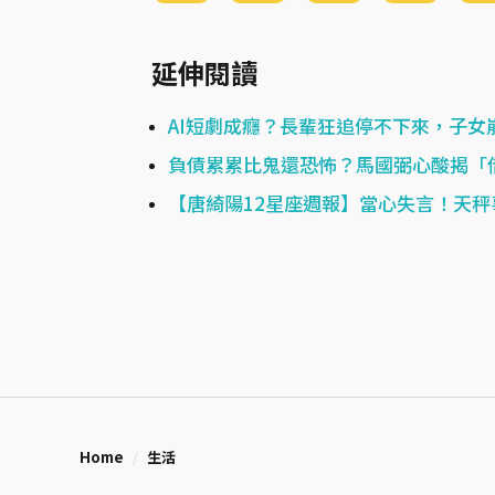
延伸閱讀
AI短劇成癮？長輩狂追停不下來，子
負債累累比鬼還恐怖？馬國弼心酸揭「
【唐綺陽12星座週報】當心失言！天秤
Home
生活