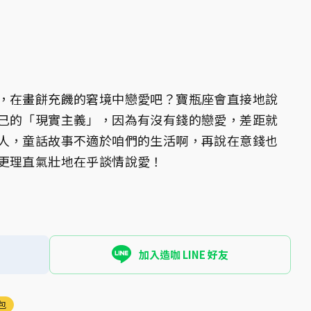
，在畫餅充饑的窘境中戀愛吧？寶瓶座會直接地說
己的「現實主義」，因為有沒有錢的戀愛，差距就
人，童話故事不適於咱們的生活啊，再說在意錢也
更理直氣壯地在乎談情說愛！
加入造咖 LINE 好友
包