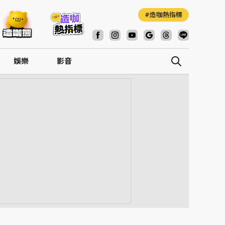
造咖熱指標
娛樂
影音