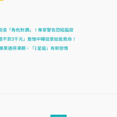
女崩潰「角色對調」！專家警告恐陷腦腐
借不到3千元」詹惟中曝這掌紋能救命！
事業遇停滯期，「1星座」有新戀情