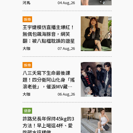
河馬
04 Aug,26
娛樂
王宇婕模仿直播主爆紅！
無偶包飆海豚音，網笑
翻：被八點檔耽誤的諧星
大咖
07 Aug,26
娛樂
八三夭寫下生命最後課
題！四分衛阿山化身「搖
滾老爸」，催淚MV藏大
洋蔥
大咖
06 Aug,26
健康
許路兒長年保持45kg的3
方法！早上喝這4杯、愛
吃碳水這樣做