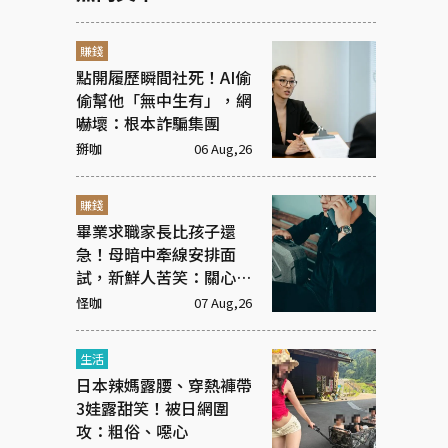
賺錢
點開履歷瞬間社死！AI偷
偷幫他「無中生有」，網
嚇壞：根本詐騙集團
掰咖
06 Aug,26
賺錢
畢業求職家長比孩子還
急！母暗中牽線安排面
試，新鮮人苦笑：關心變
高壓監控
怪咖
07 Aug,26
生活
日本辣媽露腰、穿熱褲帶
3娃露甜笑！被日網圍
攻：粗俗、噁心