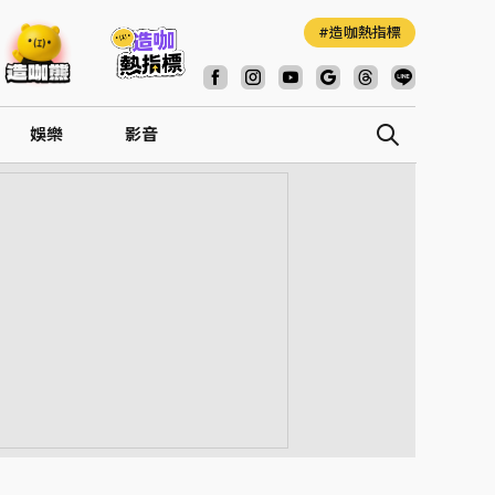
造咖熱指標
娛樂
影音