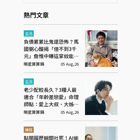
熱門文章
生活
負債累累比鬼還恐怖？馬
國弼心酸揭「借不到3千
元」詹惟中曝這掌紋能救
命！
明星算算鍋
05 Aug,26
生活
老少配較長久？3種人最
適合「年齡差戀愛」命理
師點：愛上大叔、大姊有
原因
明星算算鍋
05 Aug,26
賺錢
點開履歷瞬間社死！AI偷