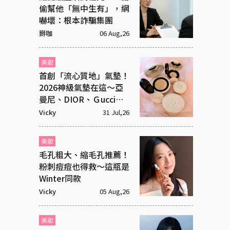
偷幫他「無中生有」，網
嚇壞：根本詐騙集團
掰咖
06 Aug,26
美妝
首創「流心質地」氣墊！
2026神級氣墊在這～亞
曼尼、DIOR、Ｇucci美
度破表
Vicky
31 Jul,26
美妝
毛孔粗大、縮毛孔推薦！
粉刺痘痘也得救～這瓶是
Winter同款
Vicky
05 Aug,26
美妝