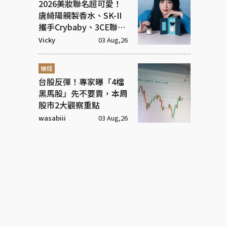
2026美妝聯名超可愛！
唐綺陽親製香水、SK-II
攜手Crybaby、3CE聯名
超潮飾品
Vicky
03 Aug,26
賺錢
台股反彈！專家曝「4檔
黑馬股」先不要賣，本周
股市2大觀察重點
wasabiii
03 Aug,26