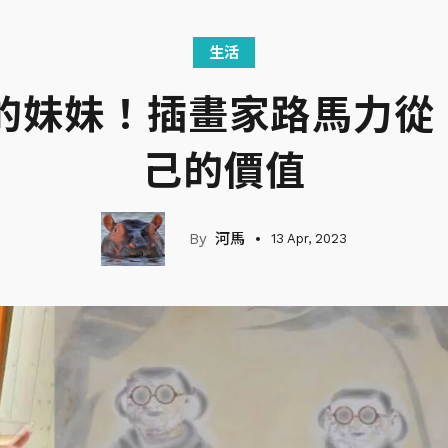
生活
u的妹妹！插畫家路馬力
己的價值
河馬
13 Apr, 2023