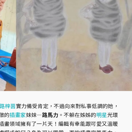
黃路梓茵
實力備受肯定，不過向來對私事低調的她，
傲的
插畫家
妹妹—
路馬力
。不躲在姊姊的
明星
光環
插畫領域擁有了一片天！編輯有幸能跟可愛又溫暖