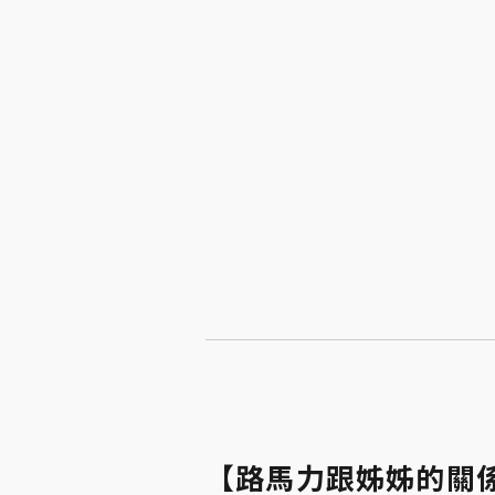
【路馬力跟姊姊的關