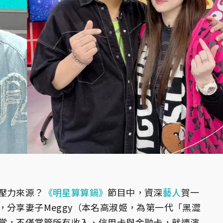
壓力來源？
《明星算算鍋》
節目中，資深
藝人
賀一
，分享妻子Meggy（本名高淑姬，為第一代「黑澀
常，不僅掌管所有收入、信用卡與金融卡，就連演