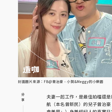
封面圖片來源：FB@曾治豪 - 小賀&Meggy的小樂園
夫妻一起工作，是最佳拍檔還是
航（本名曾新民）的兒子曾治豪
會美眉」）身兼經紀人的真實日