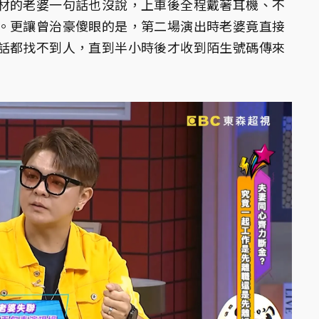
材的老婆一句話也沒說，上車後全程戴著耳機、不
。更讓曾治豪傻眼的是，第二場演出時老婆竟直接
話都找不到人，直到半小時後才收到陌生號碼傳來