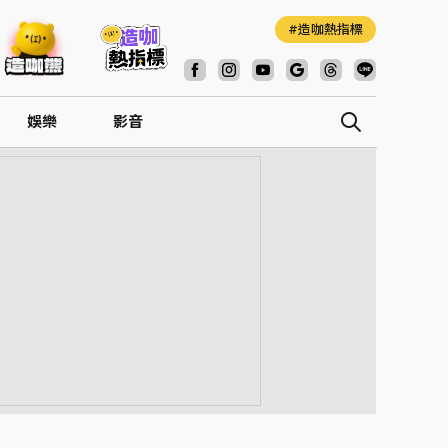
造咖熱指標
娛樂
影音