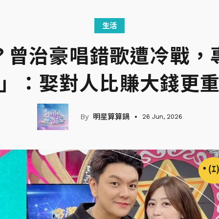
生活
？曾治豪唱錯歌遭冷戰，
」：娶對人比賺大錢更
明星算算鍋
26 Jun, 2026