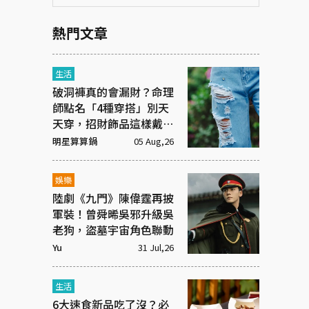
熱門文章
生活
破洞褲真的會漏財？命理
師點名「4種穿搭」別天
天穿，招財飾品這樣戴才
有效
明星算算鍋
05 Aug,26
娛樂
陸劇《九門》陳偉霆再披
軍裝！曾舜晞吳邪升級吳
老狗，盜墓宇宙角色聯動
Yu
31 Jul,26
生活
6大速食新品吃了沒？必