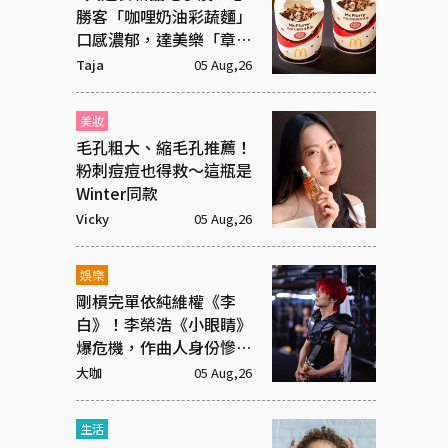
勝客「咖哩奶油彩蔬麵」
口感濃郁，達美樂「章魚
燒披薩」社群新寵
Taja
05 Aug,26
美妝
毛孔粗大、縮毛孔推薦！
粉刺痘痘也得救～這瓶是
Winter同款
Vicky
05 Aug,26
娛樂
剛槓完單依純維權《李
白》！李榮浩《小眼睛》
爆危機，作曲人身份慘遭
抹去
大咖
05 Aug,26
生活