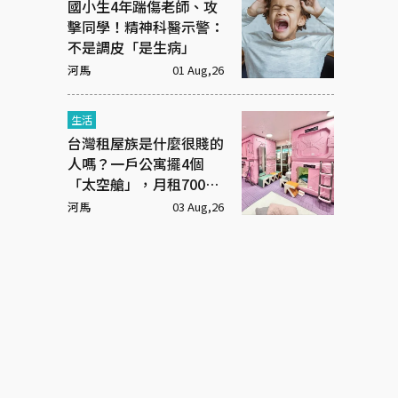
國小生4年踹傷老師、攻
擊同學！精神科醫示警：
不是調皮「是生病」
河馬
01 Aug,26
生活
台灣租屋族是什麼很賤的
人嗎？一戶公寓擺4個
「太空艙」，月租7000
元
河馬
03 Aug,26