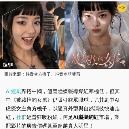
圖片來源：抖音＠方桃子、抖音＠菲菲飛
AI
短劇
席捲中國，儘管陸媒報導爆紅率極低，但其
中《被裁掉的女孩》仍吸引觀眾眼球，尤其劇中AI
虛擬女主角
方桃子
，
以逼真外型與自然演技快速走
紅，
社群
經營狂吸粉絲，跨足
AI虛擬網紅
市場，業
配影片的廣告價碼甚至超越真人明星！