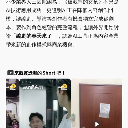
不少業界人士因此認為，《被裁掉的女孩》不只是
AI技術應用成功，更證明AI正在降低內容創作門
檻，讓編劇、導演等創作者有機會獨立完成從劇
本、製作到角色經營的完整流程，也讓外界開始討
論「
編劇的春天來了
」，認為AI工具正為內容產業
帶來新的創作模式與商業機會。
smart_display
來觀賞造咖的 Short 吧！
play_arrow
play_arrow