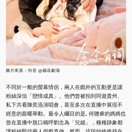
圖片來源 : 抖音 @聽花劇場
不同於一般的螢幕情侶，兩人在戲外的互動更是讓
粉絲深信「戀情成真」。他們曾被拍到同遊貴州、
私下共看陳奕迅演唱會，甚至多次在直播中展現不
經意的親暱舉動。最令人矚目的是, 何聰睿的媽媽也
曾在直播中脫口稱呼劉念為「兒媳」，種種跡象都
讓粉絲堅信兩人假戲真做。然而，這段始終維持在