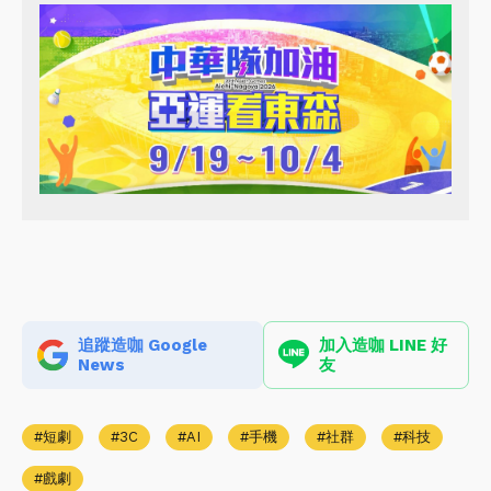
追蹤造咖 Google
加入造咖 LINE 好
News
友
短劇
3C
AI
手機
社群
科技
戲劇