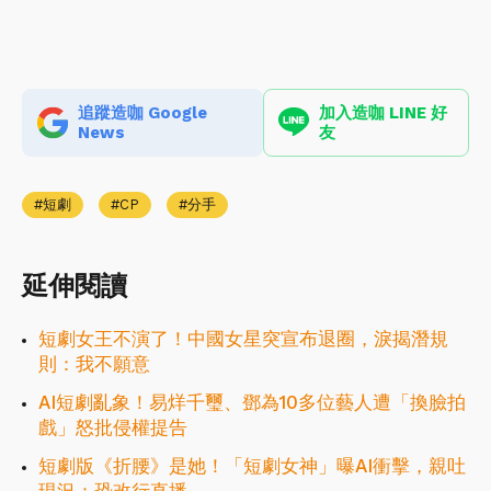
追蹤造咖 Google
加入造咖 LINE 好
News
友
短劇
CP
分手
延伸閱讀
短劇女王不演了！中國女星突宣布退圈，淚揭潛規
則：我不願意
AI短劇亂象！易烊千璽、鄧為10多位藝人遭「換臉拍
戲」怒批侵權提告
短劇版《折腰》是她！「短劇女神」曝AI衝擊，親吐