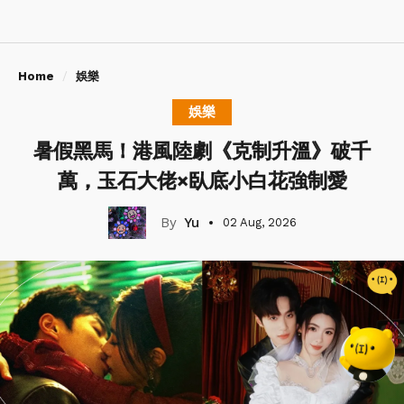
Home
娛樂
娛樂
暑假黑馬！港風陸劇《克制升溫》破千
萬，玉石大佬×臥底小白花強制愛
Yu
02 Aug, 2026