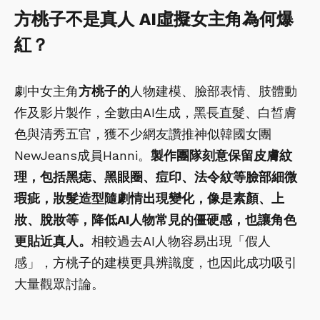
方桃子不是真人 AI虛擬女主角為何爆
紅？
劇中女主角
方桃子的
人物建模、臉部表情、肢體動
作及影片製作，全數由AI生成，黑長直髮、白皙膚
色與清秀五官，獲不少網友讚推神似韓國女團
NewJeans成員Hanni。
製作團隊刻意保留皮膚紋
理，包括黑痣、黑眼圈、痘印、法令紋等臉部細微
瑕疵，妝髮造型隨劇情出現變化，像是素顏、上
妝、脫妝等，降低AI人物常見的僵硬感，也讓角色
更貼近真人。
相較過去AI人物容易出現「假人
感」，方桃子的建模更具辨識度，也因此成功吸引
大量觀眾討論。