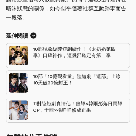
曖昧狀態的關係，如今似乎隨著社群互動歸零而告
一段落。
延伸閱讀
10部現象級陸短劇續作！《太奶奶第四
季》口碑神作，這幾部確定有第二季
10部「10億觀看量」陸短劇「這部」上線
10天破20億封王！
11對陸短劇真情侶！曾輝×韓雨彤落日雨輝
CP，于龍×楊咩咩修成正果