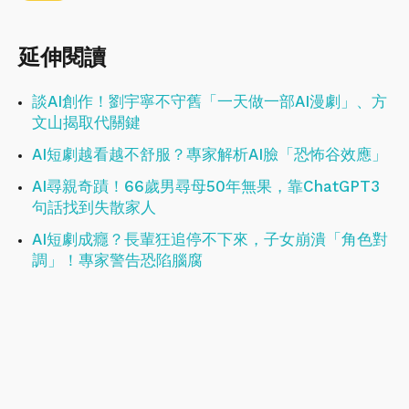
延伸閱讀
談AI創作！劉宇寧不守舊「一天做一部AI漫劇」、方
文山揭取代關鍵
AI短劇越看越不舒服？專家解析AI臉「恐怖谷效應」
AI尋親奇蹟！66歲男尋母50年無果，靠ChatGPT3
句話找到失散家人
AI短劇成癮？長輩狂追停不下來，子女崩潰「角色對
調」！專家警告恐陷腦腐