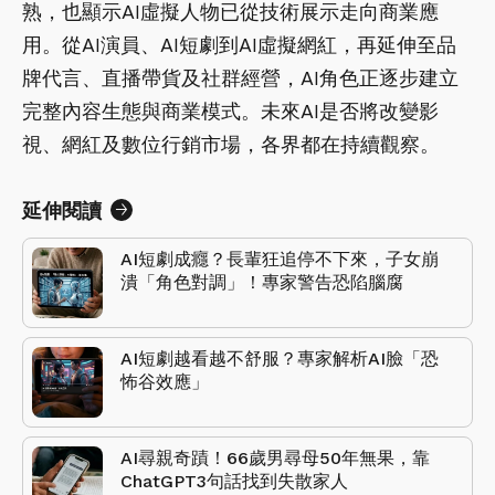
熟，也顯示AI虛擬人物已從技術展示走向商業應
用。從AI演員、AI短劇到AI虛擬網紅，再延伸至品
牌代言、直播帶貨及社群經營，AI角色正逐步建立
完整內容生態與商業模式。未來AI是否將改變影
視、網紅及數位行銷市場，各界都在持續觀察。
延伸閱讀
AI短劇成癮？長輩狂追停不下來，子女崩
潰「角色對調」！專家警告恐陷腦腐
AI短劇越看越不舒服？專家解析AI臉「恐
怖谷效應」
AI尋親奇蹟！66歲男尋母50年無果，靠
ChatGPT3句話找到失散家人