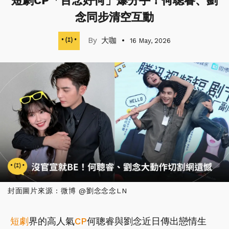
短劇CP「百念好何」爆分手！何聰睿、劉
念同步清空互動
大咖
16 May, 2026
封面圖片來源 : 微博 @劉念念念LN
短劇
界的高人氣
CP
何聰睿與劉念近日傳出戀情生