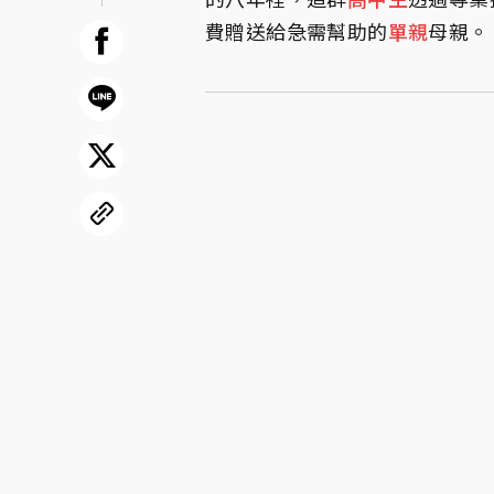
費贈送給急需幫助的
單親
母親。