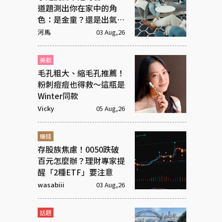
道題測出你在家中的角
色：是金童？還是出氣
筒？
河馬
03 Aug,26
美妝
毛孔粗大、縮毛孔推薦！
粉刺痘痘也得救～這瓶是
Winter同款
Vicky
05 Aug,26
賺錢
存股族焦慮！0050跌破
百元怎麼辦？理財專家提
醒「2種ETF」要注意
wasabiii
03 Aug,26
話題