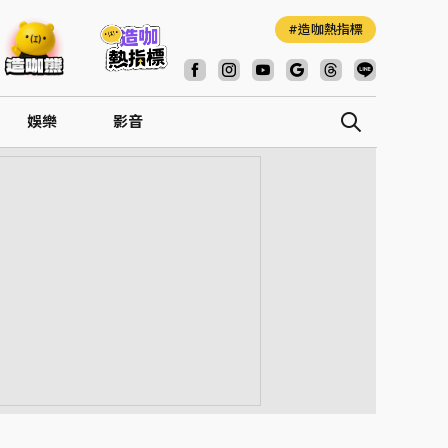
造咖熱指標
娛樂
影音