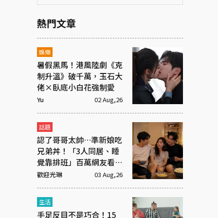
熱門文章
娛樂
暑假黑馬！港風陸劇《克
制升溫》破千萬，玉石大
佬×臥底小白花強制愛
Yu
02 Aug,26
話題
認了哥哥太帥…準新娘吃
兄弟丼！「3人同居、睡
覺靠排班」百萬網友看傻
眼
歡迎光琳
03 Aug,26
生活
手足反目不是巧合！15