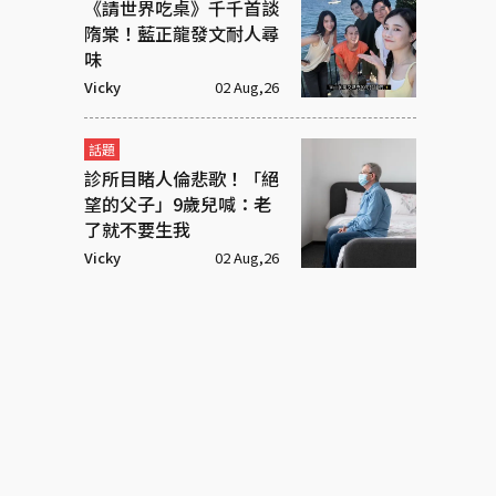
《請世界吃桌》千千首談
隋棠！藍正龍發文耐人尋
味
Vicky
02 Aug,26
話題
診所目睹人倫悲歌！「絕
望的父子」9歲兒喊：老
了就不要生我
Vicky
02 Aug,26