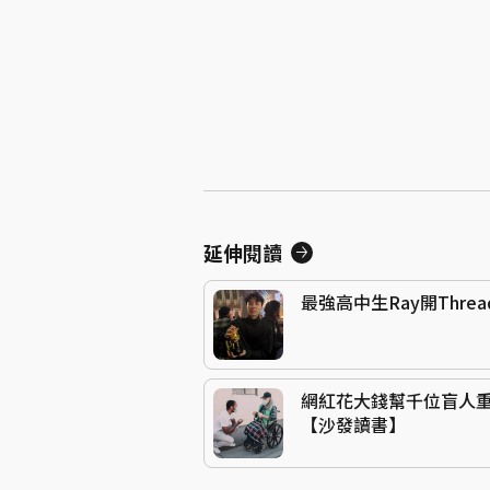
延伸閱讀
最強高中生Ray開Thr
網紅花大錢幫千位盲人
【沙發讀書】