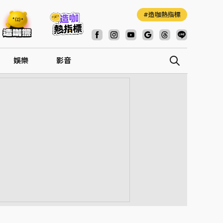
造咖熱指標
娛樂
影音