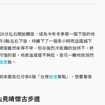
點20分左右開始飄雪，成為今年冬季第一個下雪的地
午3點左右下雪，
持續下了一個多小時而且還越下
降雪雖然來得不早，但在強烈冷氣團的加持下，終
可惜的是，地表溫度還不夠低，雪花一觸地就悄然
雪景
致。
就來跟各位分享6個「台灣
追雪
景點」，想要看雪
山見晴懷古步道