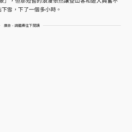
景」，但那短暫的浪漫依然讓登山客和遊人興奮不
右下雪，下了一個多小時。
廣告 - 請繼續往下閱讀