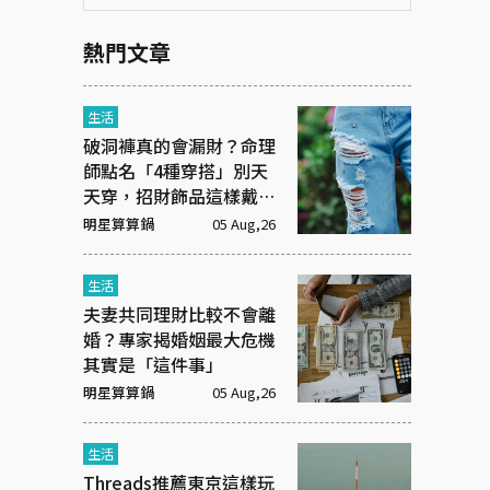
熱門文章
生活
破洞褲真的會漏財？命理
師點名「4種穿搭」別天
天穿，招財飾品這樣戴才
有效
明星算算鍋
05 Aug,26
生活
夫妻共同理財比較不會離
婚？專家揭婚姻最大危機
其實是「這件事」
明星算算鍋
05 Aug,26
生活
Threads推薦東京這樣玩