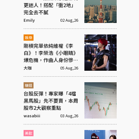
更迷人！搭配「衝2地」
完全去不膩
Emily
02 Aug,26
娛樂
剛槓完單依純維權《李
白》！李榮浩《小眼睛》
爆危機，作曲人身份慘遭
抹去
大咖
05 Aug,26
賺錢
台股反彈！專家曝「4檔
黑馬股」先不要賣，本周
股市2大觀察重點
wasabiii
03 Aug,26
美妝