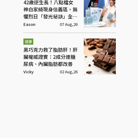
42歲逆生長！八點檔女
神白家綺現身信義區，無
懼烈日「發光祕訣」全靠
這包
Eason
07 Aug,26
健康
黑巧克力救了脂肪肝！肝
臟權威證實：2成分連糖
尿病、內臟脂肪都改善
Vicky
02 Aug,26