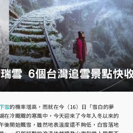
下雪
的機率增高，而就在今（16）日「雪白的夢
湖在冷颼颼的寒風中，今天迎來了今年入冬以來的
午後開始飄雪，雖然地表溫度還不夠低，白雪落地