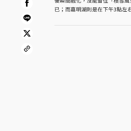
後瞬間融化，沒能留住「積雪風
已；而嘉明湖則是在下午3點左