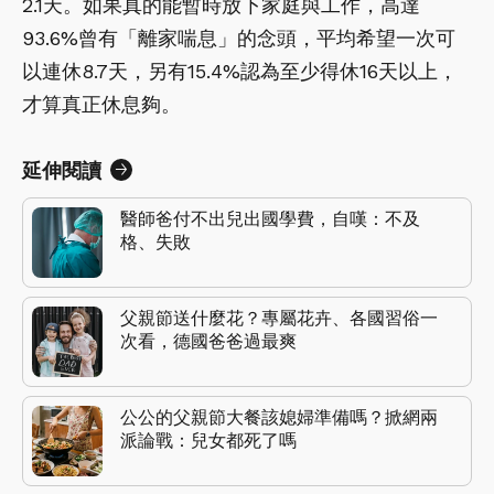
2.1天。如果真的能暫時放下家庭與工作，高達
93.6%曾有「離家喘息」的念頭，平均希望一次可
以連休8.7天，另有15.4%認為至少得休16天以上，
才算真正休息夠。
延伸閱讀
醫師爸付不出兒出國學費，自嘆：不及
格、失敗
父親節送什麼花？專屬花卉、各國習俗一
次看，德國爸爸過最爽
公公的父親節大餐該媳婦準備嗎？掀網兩
派論戰：兒女都死了嗎