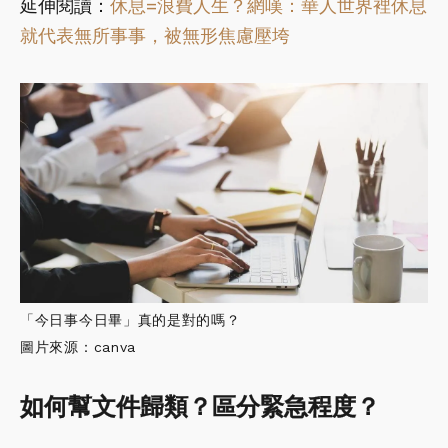
延伸閱讀：
休息=浪費人生？網嘆：華人世界裡休息
就代表無所事事，被無形焦慮壓垮
「今日事今日畢」真的是對的嗎？
圖片來源：canva
如何幫文件歸類？區分緊急程度？