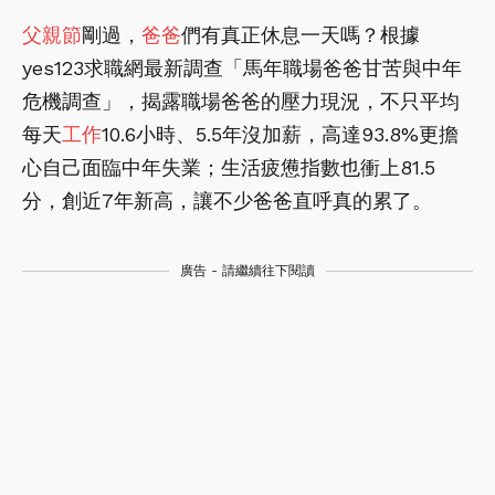
父親節
剛過，
爸爸
們有真正休息一天嗎？根據
yes123求職網最新調查「馬年職場爸爸甘苦與中年
危機調查」，揭露職場爸爸的壓力現況，不只平均
每天
工作
10.6小時、5.5年沒加薪，高達93.8%更擔
心自己面臨中年失業；生活疲憊指數也衝上81.5
分，創近7年新高，讓不少爸爸直呼真的累了。
廣告 - 請繼續往下閱讀