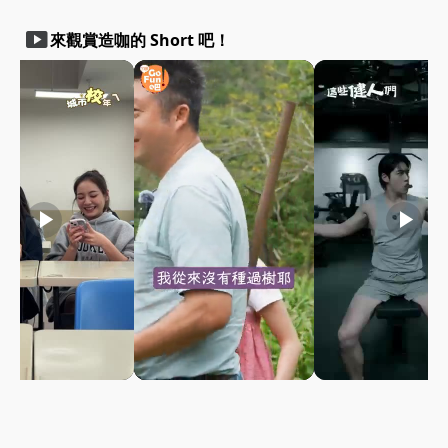
smart_display
來觀賞造咖的 Short 吧！
play_arrow
play_arrow
play_arrow