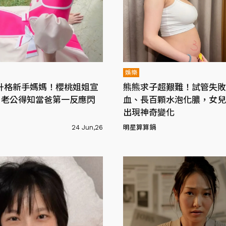
娛樂
升格新手媽媽！櫻桃姐姐宣
熊熊求子超艱難！試管失敗
，老公得知當爸第一反應閃
血、長百顆水泡化膿，女兒
出現神奇變化
24 Jun,26
明星算算鍋