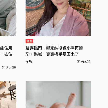
話題
能住月
雙喜臨門！鄭家純挺過小產再懷
：去住
孕，樂喊：寶寶帶手足回來了
河馬
21 Apr,26
24 Apr,26