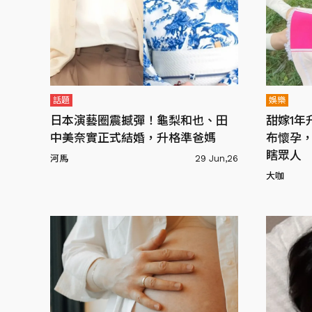
話題
娛樂
日本演藝圈震撼彈！龜梨和也、田
甜嫁1年
中美奈實正式結婚，升格準爸媽
布懷孕
瞎眾人
河馬
29 Jun,26
大咖