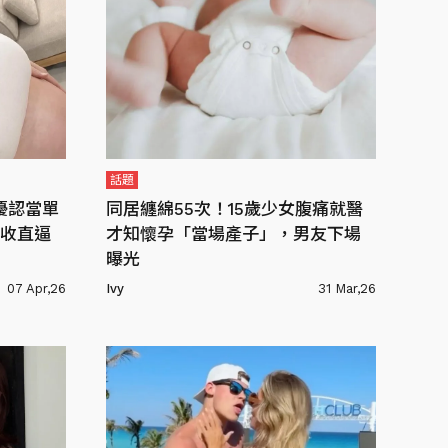
話題
優認當單
同居纏綿55次！15歲少女腹痛就醫
收直逼
才知懷孕「當場產子」，男友下場
曝光
07 Apr,26
Ivy
31 Mar,26