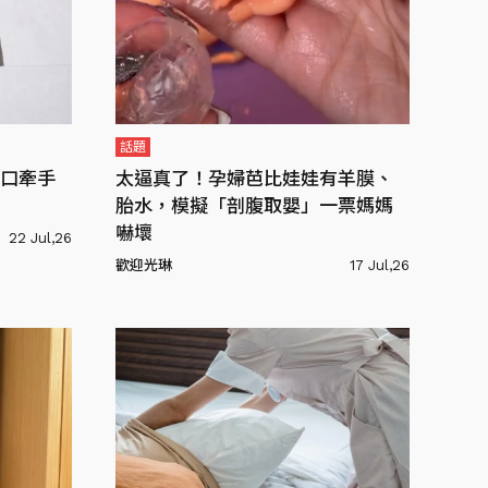
話題
口牽手
太逼真了！孕婦芭比娃娃有羊膜、
胎水，模擬「剖腹取嬰」一票媽媽
嚇壞
22 Jul,26
歡迎光琳
17 Jul,26