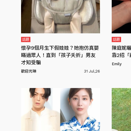
話題
話題
懷孕9個月生下假娃娃？她抱仿真嬰
陳庭妮
瞞過眾人！直到「孩子夭折」男友
靠2招「
才知受騙
Emily
歡迎光琳
31 Jul,26