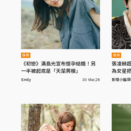
娛樂
娛樂
《初戀》滿島光宣布懷孕結婚！另
張凌赫
一半被起底是「天菜男模」
為女星
Emily
30 Mar,26
影憶小腦袋