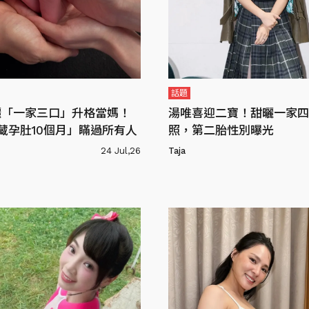
話題
曬「一家三口」升格當媽！
湯唯喜迎二寶！甜曬一家四
藏孕肚10個月」瞞過所有人
照，第二胎性別曝光
24 Jul,26
Taja