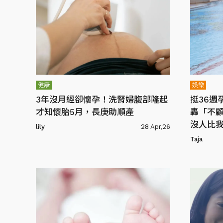
健康
娛樂
3年沒月經卻懷孕！洗腎婦腹部隆起
挺36週
才知懷胎5月，長庚助順產
轟「不
沒人比
lily
28 Apr,26
Taja