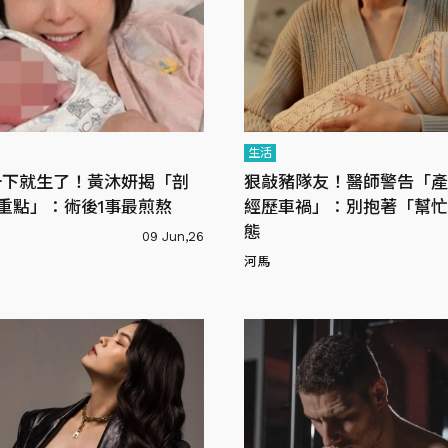
生活
一下就生了！黃沐妍揭「剖
狠敲豬隊友！醫師警告「產
重點」：術後1事最煎熬
經歷車禍」：別抱著「幫忙
態
09 Jun,26
河馬