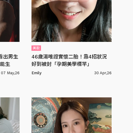
美妝
看出男生
46歲湯唯證實懷二胎！靠4招狀況
能生
好到被封「孕期美學標竿」
07 May,26
Emily
30 Apr,26