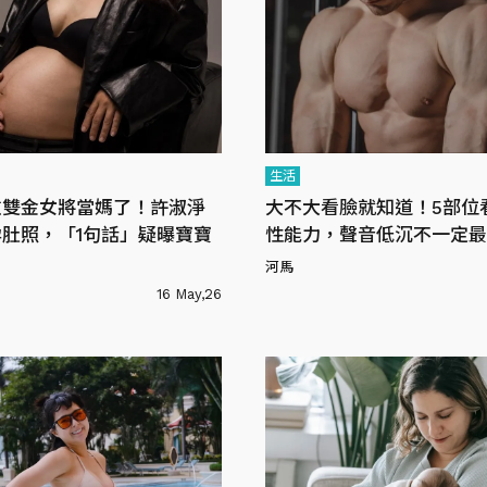
生活
重雙金女將當媽了！許淑淨
大不大看臉就知道！5部位
肚照，「1句話」疑曝寶寶
性能力，聲音低沉不一定最
河馬
16 May,26