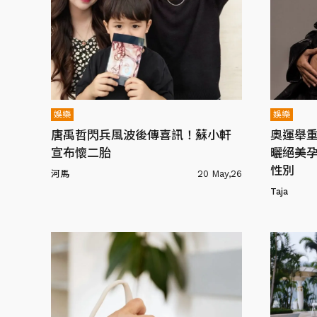
娛樂
娛樂
唐禹哲閃兵風波後傳喜訊！蘇小軒
奧運舉
宣布懷二胎
曬絕美孕
性別
河馬
20 May,26
Taja