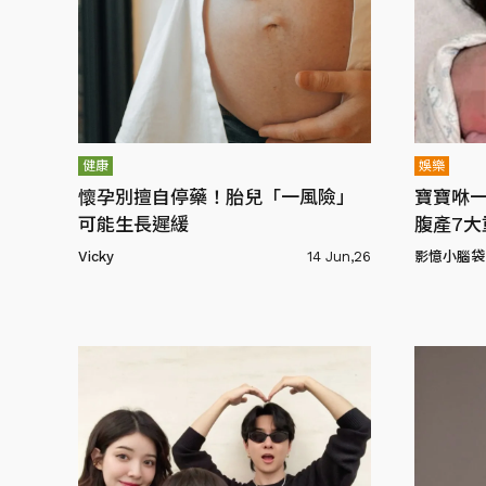
健康
娛樂
懷孕別擅自停藥！胎兒「一風險」
寶寶咻
可能生長遲緩
腹產7大
Vicky
14 Jun,26
影憶小腦袋