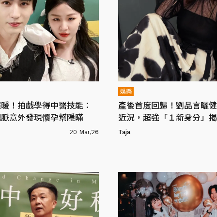
娛樂
超暖！拍戲學得中醫技能：
產後首度回歸！劉品言曬健
把脈意外發現懷孕幫隱瞞
近況，超強「１新身分」揭
20 Mar,26
Taja