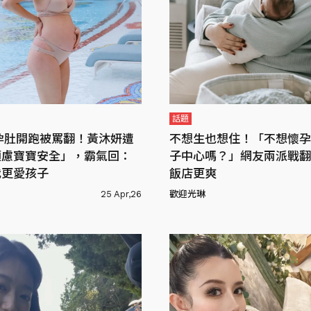
話題
孕肚開跑被罵翻！黃沐妍遭
不想生也想住！「不想懷孕
顧慮寶寶安全」，霸氣回：
子中心嗎？」網友兩派戰翻
我更愛孩子
飯店更爽
25 Apr,26
歡迎光琳