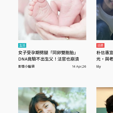
生活
話題
女子受孕期劈腿「同卵雙胞胎」
朴信惠
DNA竟驗不出生父！法官也崩潰
光，與
影憶小腦袋
14 Apr,26
lily