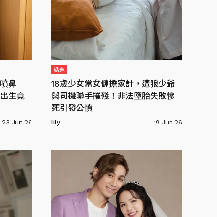
話題
噴鼻
18歲少女當女傭擔家計，遭狼少爺
出生竟
與司機聯手摧殘！非法墮胎失敗慘
死引發公憤
23 Jun,26
lily
19 Jun,26