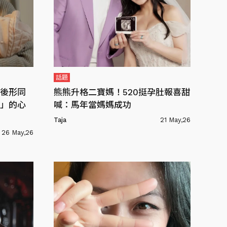
話題
後形同
熊熊升格二寶媽！520挺孕肚報喜甜
」的心
喊：馬年當媽媽成功
Taja
21 May,26
26 May,26