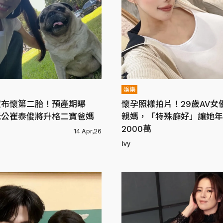
娛樂
宣布懷第二胎！預產期曝
懷孕照樣拍片！29歲AV女
老公崔泰俊將升格二寶爸媽
親媽，「特殊癖好」讓她年
2000萬
14 Apr,26
Ivy