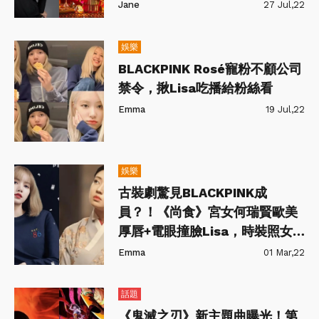
Jane
27 Jul,22
娛樂
BLACKPINK Rosé寵粉不顧公司
禁令，揪Lisa吃播給粉絲看
Emma
19 Jul,22
娛樂
古裝劇驚見BLACKPINK成
員？！《尚食》宮女何瑞賢歐美
厚唇+電眼撞臉Lisa，時裝照女
神氣場爆棚～
Emma
01 Mar,22
話題
《鬼滅之刃》新主題曲曝光！第