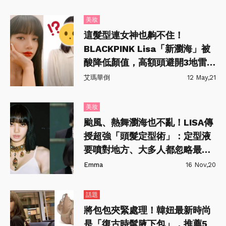
美妝
這髮型連女神也齁不住！
BLACKPINK Lisa「新瀏海」被
酸降低顏值，高額頭避開3地雷區
才更修臉！
艾瑪華倒
12 May,21
美妝
颱風、熱舞瀏海也不亂！LISA傳
授超強「頭髮定型術」：定型液
要噴對地方、大多人都忽略最後
一步？
Emma
16 Nov,20
話題
將包包夾緊處理！韓妞最新時尚
是「復古時髦腋下包」，推薦5