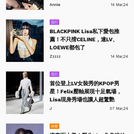
比」、「黑珍珠」！
Annie
14 Mar,24
流行
BLACKPINK Lisa私下愛包推
薦！不只揹CELINE，連LV、
LOEWE都包了
Zzzzz
14 Mar,24
流行
首位登上LV女裝秀的KPOP男
星！Felix壓軸展現十足氣場，
Lisa現身秀場也讓人超驚艷
J
07 Mar,24
娛樂