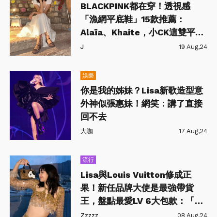
BLACKPINK都在穿！透視感
「漁網平底鞋」15款推薦：
Alaïa、Khaite，小CK這雙平價
好入手
J
19 Aug,24
娛樂
你是我的姊妹？Lisa新歌造型意
外神似張惠妹！網笑：講了直接
回不去
大咖
17 Aug,24
流行
Lisa與Louis Vuitton修成正
果！新任品牌大使是最強帶貨
王，盤點最愛LV 6大包款：「這
款」竟破50萬台幣
Zzzzz
08 Aug,24