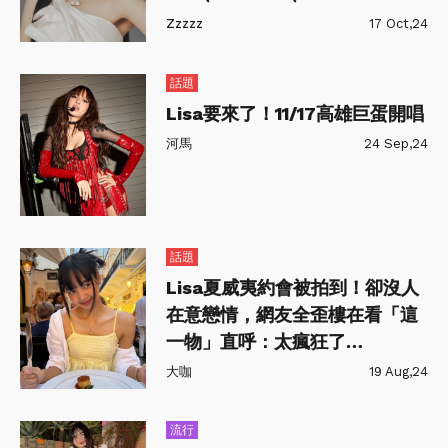
個個都氣場十足
Zzzzz
17 Oct,24
話題
Lisa要來了！11/17高雄巨蛋開唱
河馬
24 Sep,24
話題
Lisa夏威夷約會被拍到！卻沒人
在意戀情，網友全歪樓在看「這
一物」直呼：太瘋狂了…
大咖
19 Aug,24
流行