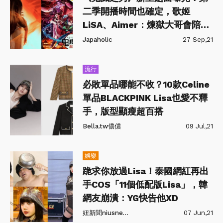
二季開播時間也確定，歌姬
LiSA、Aimer：煉獄大哥會陪觀
眾繼續旅程
Japaholic
27 Sep,21
流行
必敗單品哪能不收？10款Celine
單品BLACKPINK Lisa也愛不釋
手，版型顯瘦超百搭
Bella.tw儂儂
09 Jul,21
娛樂
跪求你放過Lisa！泰國網紅再出
手COS「11個低配版Lisa」，韓
網友崩潰：YG快告他XD
妞新聞niusnews
07 Jun,21