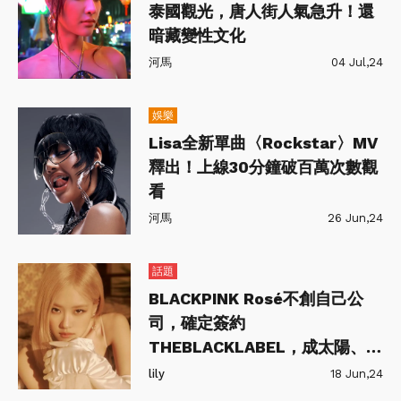
泰國觀光，唐人街人氣急升！還
暗藏變性文化
河馬
04 Jul,24
娛樂
Lisa全新單曲〈Rockstar〉MV
釋出！上線30分鐘破百萬次數觀
看
河馬
26 Jun,24
話題
BLACKPINK Rosé不創自己公
司，確定簽約
THEBLACKLABEL，成太陽、朴
寶劍師妹
lily
18 Jun,24