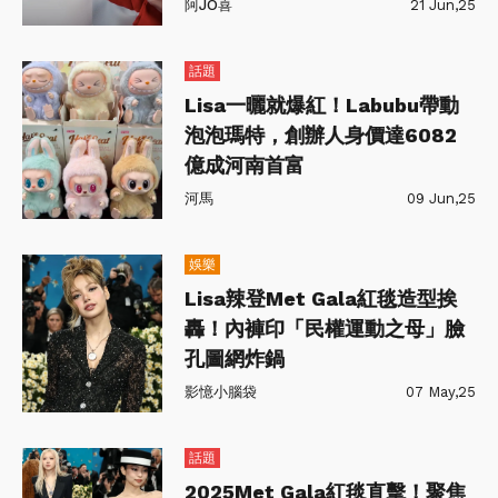
阿JO喜
21 Jun,25
話題
Lisa一曬就爆紅！Labubu帶動
泡泡瑪特，創辦人身價達6082
億成河南首富
河馬
09 Jun,25
娛樂
Lisa辣登Met Gala紅毯造型挨
轟！內褲印「民權運動之母」臉
孔圖網炸鍋
影憶小腦袋
07 May,25
話題
2025Met Gala紅毯直擊！聚焦