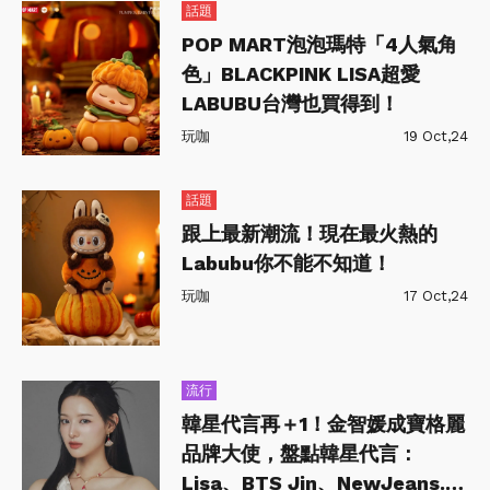
話題
POP MART泡泡瑪特「4人氣角
色」BLACKPINK LISA超愛
LABUBU台灣也買得到！
玩咖
19 Oct,24
話題
跟上最新潮流！現在最火熱的
Labubu你不能不知道！
玩咖
17 Oct,24
流行
韓星代言再＋1！金智媛成寶格麗
品牌大使，盤點韓星代言：
Lisa、BTS Jin、NewJeans...