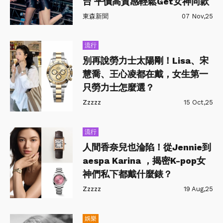
台 平價高質感輕鬆Get女神同款
東森新聞
07 Nov,25
流行
別再說勞力士太陽剛！Lisa、宋
慧喬、王心凌都在戴，女生第一
只勞力士怎麼選？
Zzzzz
15 Oct,25
流行
人間香奈兒也淪陷！從Jennie到
aespa Karina ，揭密K-pop女
神們私下都戴什麼錶？
Zzzzz
19 Aug,25
娛樂