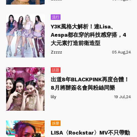
流行
Y3K風格大解析！連Lisa、
Aespa都在穿的科技感穿搭，4
大元素打造前衛造型
Zzzzz
05 Aug,24
話題
出道8年BLACKPINK再度合體！
8月將辦簽名會與粉絲同樂
lily
19 Jul,24
娛樂
LISA〈Rockstar〉MV不只帶動