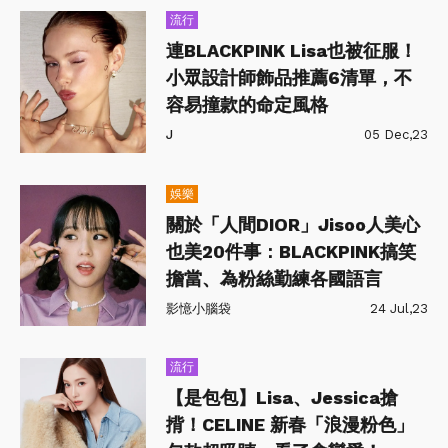
流行
連BLACKPINK Lisa也被征服！
小眾設計師飾品推薦6清單，不
容易撞款的命定風格
J
05 Dec,23
娛樂
關於「人間DIOR」Jisoo人美心
也美20件事：BLACKPINK搞笑
擔當、為粉絲勤練各國語言
影憶小腦袋
24 Jul,23
流行
【是包包】Lisa、Jessica搶
揹！CELINE 新春「浪漫粉色」