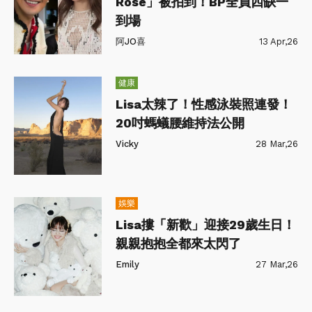
Rosé」被拍到！BP全員四缺一
到場
阿JO喜
13 Apr,26
健康
Lisa太辣了！性感泳裝照連發！
20吋螞蟻腰維持法公開
Vicky
28 Mar,26
娛樂
Lisa摟「新歡」迎接29歲生日！
親親抱抱全都來太閃了
Emily
27 Mar,26