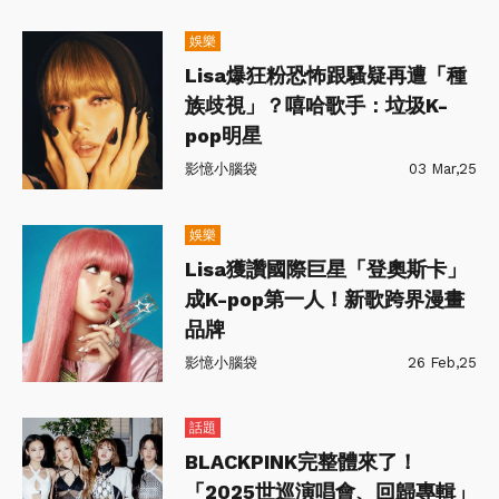
娛樂
Lisa爆狂粉恐怖跟騷疑再遭「種
族歧視」？嘻哈歌手：垃圾K-
pop明星
影憶小腦袋
03 Mar,25
娛樂
Lisa獲讚國際巨星「登奧斯卡」
成K-pop第一人！新歌跨界漫畫
品牌
影憶小腦袋
26 Feb,25
話題
BLACKPINK完整體來了！
「2025世巡演唱會、回歸專輯」