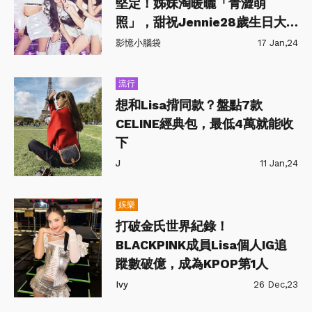
堅定！姊妹淘暖曬「青澀萌
照」，甜祝Jennie28歲生日大
快樂！
影憶小腦袋
17 Jan,24
流行
想和Lisa揹同款？盤點7款
CELINE經典包，最低4萬就能收
下
J
11 Jan,24
娛樂
打破金氏世界紀錄！
BLACKPINK成員Lisa個人IG追
蹤數破億，成為KPOP第1人
Ivy
26 Dec,23