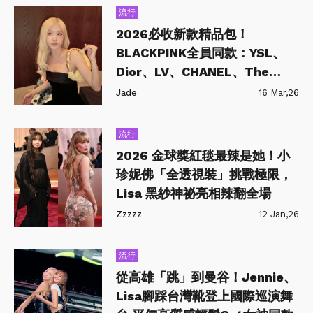
流行
2026必收新款精品包！
BLACKPINK全員同款：YSL、
Dior、LV、CHANEL、The
Row、CELINE…每一款都是時
Jade
16 Mar,26
髦指標
流行
2026 金球獎紅毯最辣是她！小
珍妮佛「全透視裝」挑戰極限，
Lisa 黑紗神祕亮相辣翻全場
Zzzzz
12 Jan,26
流行
從高雄「跳」到曼谷！Jennie、
Lisa腳踩台灣靴登上國際巡演舞