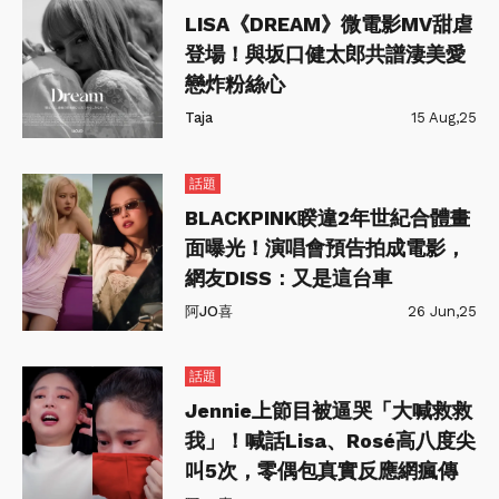
LISA《DREAM》微電影MV甜虐
登場！與坂口健太郎共譜淒美愛
戀炸粉絲心
Taja
15 Aug,25
話題
BLACKPINK睽違2年世紀合體畫
面曝光！演唱會預告拍成電影，
網友DISS：又是這台車
阿JO喜
26 Jun,25
話題
Jennie上節目被逼哭「大喊救救
我」！喊話Lisa、Rosé高八度尖
叫5次，零偶包真實反應網瘋傳