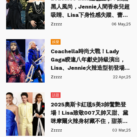
黑人風尚，Jennie人間香奈兒超
吸睛、Lisa下身性感失蹤、蕾哈
娜挺肚獻驚喜
Zzzzz
06 May,25
娛樂
Coachella時尚大戰！Lady
Gaga睽違八年獻史詩級演出，
Lisa、Jennie火辣造型初登場最
搶鏡
Zzzzz
22 Apr,25
話題
2025奧斯卡紅毯5美3帥驚艷登
場！Lisa致敬007又帥又甜、黛
咪摩爾火辣身材藏不住，甜茶
Timothée檸檬色套裝超搶鏡
Zzzzz
03 Mar,25