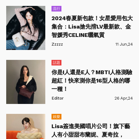
流行
2024春夏新包款！女星愛用包大
集合：Lisa搶先揹LV最新款、金
智媛秀CELINE曬氣質
Zzzzz
11 Jun,24
話題
你是I人還是E人？MBTI人格測驗
超紅！快來測你是16型人格的哪
一種！
Editor
26 Apr,24
娛樂
Lisa簽進美國唱片公司！旗下藝
人有小甜甜布蘭妮、夏奇拉，