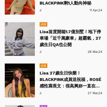
BLACKPINK剩1人動向神秘
J
11 Apr,24
娛樂
Lisa首度開箱1.7億別墅！地下停
車場「近千萬豪車」超霸氣，27
歲生日QA也公開
J
28 Mar,24
娛樂
Lisa 27歲生日快樂！
BLACKPINK成員送祝福，ROSÉ
感性寫長文：很高興妳一直在我
身邊
J
27 Mar,24