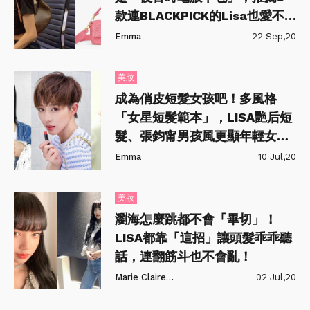
款連BLACKPICK的Lisa也愛不
釋手～
Emma
22 Sep,20
美妝
成為俏皮短髮女孩吧！多風格
「女星短髮範本」，LISA艷后短
髮、張鈞甯男孩風更顯年輕女人
味！
Emma
10 Jul,20
美妝
瀏海怎麼跳都不會「畢切」！
LISA都靠「這招」讓頭髮乖乖聽
話，連翻筋斗也不會亂！
Marie Claire美麗佳人
02 Jul,20