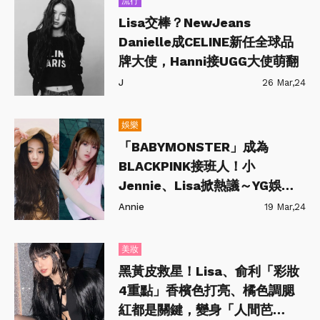
流行
Lisa交棒？NewJeans
Danielle成CELINE新任全球品
牌大使，Hanni接UGG大使萌翻
J
26 Mar,24
娛樂
「BABYMONSTER」成為
BLACKPINK接班人！小
Jennie、Lisa掀熱議～YG娛樂
時隔7年推重量級女團
Annie
19 Mar,24
美妝
黑黃皮救星！Lisa、俞利「彩妝
4重點」香檳色打亮、橘色調腮
紅都是關鍵，變身「人間芭