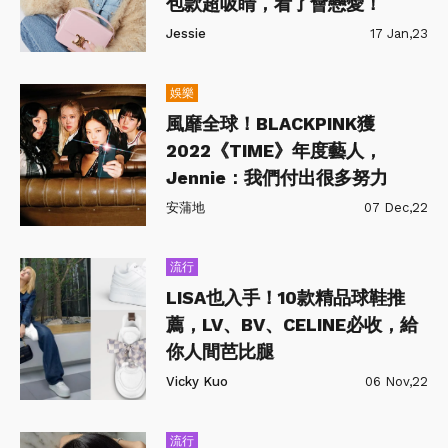
包款超吸睛，看了會戀愛！
Jessie
17 Jan,23
娛樂
風靡全球！BLACKPINK獲
2022《TIME》年度藝人，
Jennie：我們付出很多努力
安蒲地
07 Dec,22
流行
LISA也入手！10款精品球鞋推
薦，LV、BV、CELINE必收，給
你人間芭比腿
Vicky Kuo
06 Nov,22
流行