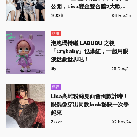
公開，Lisa變金髮合體2大歐美
巨星出新歌
阿JO喜
06 Feb,25
話題
泡泡瑪特繼 LABUBU 之後
「Crybaby」也爆紅，一起用眼
淚拯救世界吧！
lily
25 Dec,24
流行
Lisa高雄粉絲見面會倒數計時！
跟偶像穿出同款look秘訣一次學
起來
Zzzzz
02 Nov,24