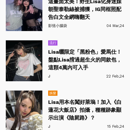
這畫面太美！野生Lisa化身迷妹
朝聖泰勒絲被捕獲，IG同框照配
告白文全網嗨翻天
影憶小腦袋
04 Mar,24
流行
Lisa曬限定「黑粉色」愛馬仕！
盤點Lisa揹過超生火的同款包，
這顆4萬內可入手
J
22 Feb,24
娛樂
Lisa用本名闖好萊塢！加入《白
蓮花大飯店》拍攝，種種跡象顯
示出演《陰屍路》？
J
15 Feb,24