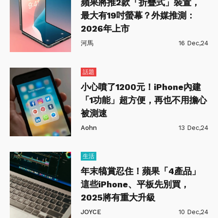
蘋果將推2款「折疊式」裝置，
最大有19吋螢幕？外媒推測：
2026年上市
河馬
16 Dec,24
話題
小心噴了1200元！iPhone內建
「1功能」超方便，再也不用擔心
被測速
Aohn
13 Dec,24
生活
年末犒賞忍住！蘋果「4產品」
這些iPhone、平板先別買，
2025將有重大升級
JOYCE
10 Dec,24