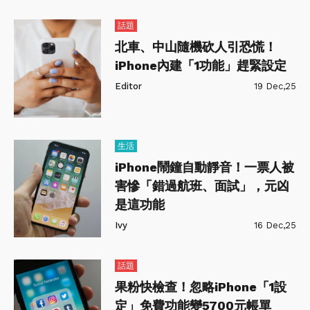
話題
北車、中山隨機砍人引恐慌！
iPhone內建「1功能」趕緊設定
Editor
19 Dec,25
生活
iPhone鬧鐘自動靜音！一票人被
害慘「錯過航班、面試」，元凶
是這功能
Ivy
16 Dec,25
話題
果粉快檢查！忽略iPhone「1設
定」免費功能變5700元帳單