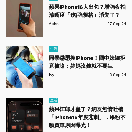
蘋果iPhone16大出包？增強夜拍
清晰度「1超強規格」消失了？
Aohn
27 Sep,24
生活
同學慫恿換iPhone！國中妹婉拒
竟被嗆：妳媽沒錢就不要生
Ivy
13 Sep,24
生活
蘋果江郎才盡了？網友無情吐槽
「iPhone16年度悲劇」，果粉不
願買單原因曝光！