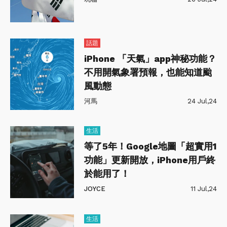
話題
iPhone 「天氣」app神秘功能？
不用開氣象署預報，也能知道颱
風動態
河馬
24 Jul,24
生活
等了5年！Google地圖「超實用1
功能」更新開放，iPhone用戶終
於能用了！
JOYCE
11 Jul,24
生活