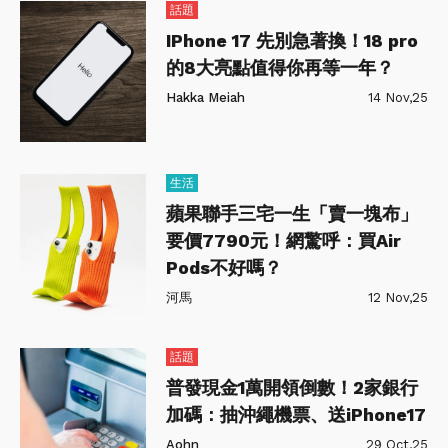
話題
IPhone 17 先別急著換！18 pro
的8大亮點值得你再等一年？
Hakka Meiah
14 Nov,25
生活
蘋果聯手三宅一生「賣一塊布」
要價7790元！網驚呼：買Air
Pods不好嗎？
河馬
12 Nov,25
話題
普發現金1萬開領倒數！2家銀行
加碼：抽沖繩機票、送iPhone17
Aohn
29 Oct,25