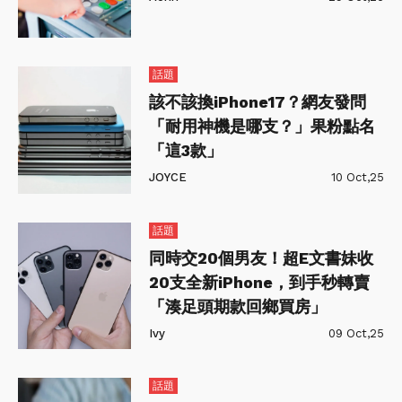
話題
該不該換iPhone17？網友發問
「耐用神機是哪支？」果粉點名
「這3款」
JOYCE
10 Oct,25
話題
同時交20個男友！超E文書妹收
20支全新iPhone，到手秒轉賣
「湊足頭期款回鄉買房」
Ivy
09 Oct,25
話題