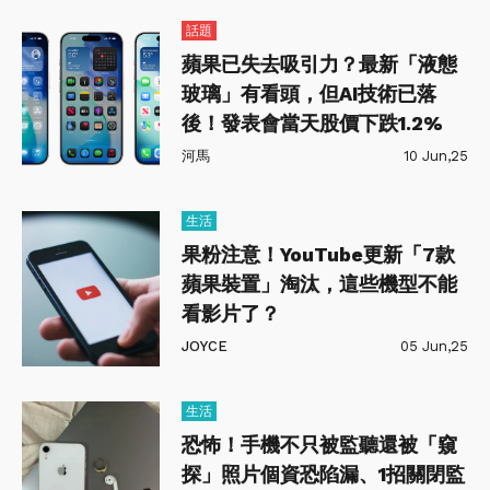
話題
蘋果已失去吸引力？最新「液態
玻璃」有看頭，但AI技術已落
後！發表會當天股價下跌1.2%
河馬
10 Jun,25
生活
果粉注意！YouTube更新「7款
蘋果裝置」淘汰，這些機型不能
看影片了？
JOYCE
05 Jun,25
生活
恐怖！手機不只被監聽還被「窺
探」照片個資恐陷漏、1招關閉監