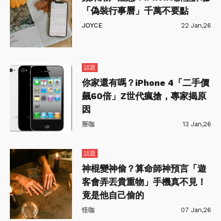
「偽裝行事曆」千萬不要點
JOYCE
22 Jan,26
話題
你家還有嗎？iPhone 4「二手價
飆60倍」Z世代瘋搶，專家揭原
因
掰咖
13 Jan,26
話題
神棍變神偷？算命師神預言「遊
客會弄丟貴重物」手機真不見！
竟是他自己偷的
怪咖
07 Jan,26