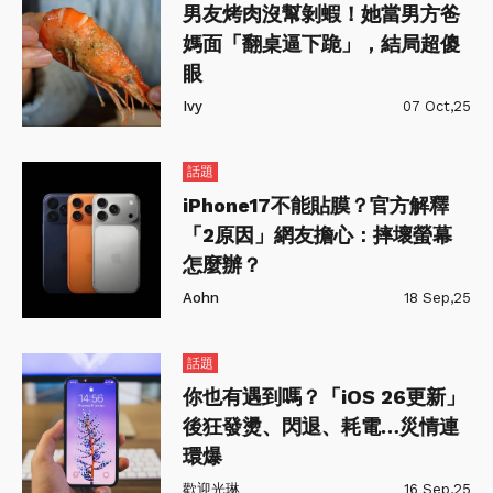
男友烤肉沒幫剝蝦！她當男方爸
媽面「翻桌逼下跪」，結局超傻
眼
Ivy
07 Oct,25
話題
iPhone17不能貼膜？官方解釋
「2原因」網友擔心：摔壞螢幕
怎麼辦？
Aohn
18 Sep,25
話題
你也有遇到嗎？「iOS 26更新」
後狂發燙、閃退、耗電…災情連
環爆
歡迎光琳
16 Sep,25