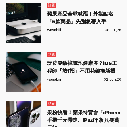
話題
蘋果產品全球喊漲！外媒點名
「5款商品」先別急著入手
wasabiii
08 Jul,26
話題
玩皮克敏掉電池健康度？iOS工
程師「教1招」不用花錢換新機
wasabiii
02 Jun,26
話題
果粉快看！蘋果特賣會「iPhone
手機千元帶走、iPad平板只要萬