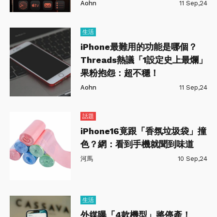
Aohn
11 Sep,24
生活
iPhone最難用的功能是哪個？
Threads熱議「1設定史上最爛」
果粉抱怨：超不穩！
Aohn
11 Sep,24
話題
iPhone16竟跟「香氛垃圾袋」撞
色？網：看到手機就聞到味道
河馬
10 Sep,24
生活
外媒曝「4款機型」將停產！