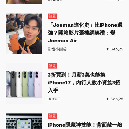
話題
「Joeman進化史」比iPhone還
強？開箱影片歪樓網笑讚：變
Joeman Air
影憶小腦袋
11 Sep,25
話題
3折買到！月薪3萬也能換
iPhone17，內行人教小資族3招
入手
JOYCE
11 Sep,25
話題
iPhone隱藏神技能！背面敲一敲