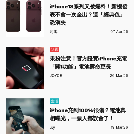
iPhone18系列又被爆料！新機發
表不會一次全出？這「經典色」
恐消失
河馬
07 Apr,26
話題
果粉注意！官方證實iPhone充電
「開1功能」電池壽命更長
JOYCE
26 Mar,26
生活
iPhone充到100%很傷？電池真
相曝光，一票人都誤會了！
lily
19 Mar,26