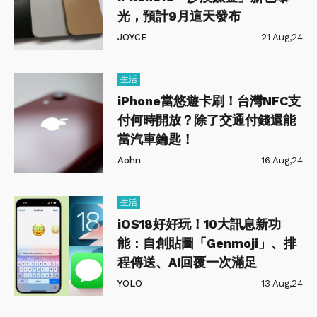
光，預計9月這天發布
JOYCE
21 Aug,24
生活
iPhone當悠遊卡刷！台灣NFC支
付何時開放？除了交通付錢還能
當汽車鑰匙！
Aohn
16 Aug,24
生活
iOS18好好玩！10大訊息新功
能：自創貼圖「Genmoji」、排
程傳送、AI回覆一次滿足
YOLO
13 Aug,24