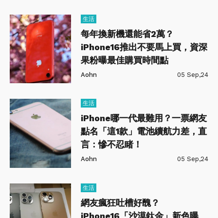
生活
每年換新機還能省2萬？
iPhone16推出不要馬上買，資深
果粉曝最佳購買時間點
Aohn
05 Sep,24
生活
iPhone哪一代最難用？一票網友
點名「這1款」電池續航力差，直
言：慘不忍睹！
Aohn
05 Sep,24
生活
網友瘋狂吐槽好醜？
iPhone16「沙漠鈦金」新色曝