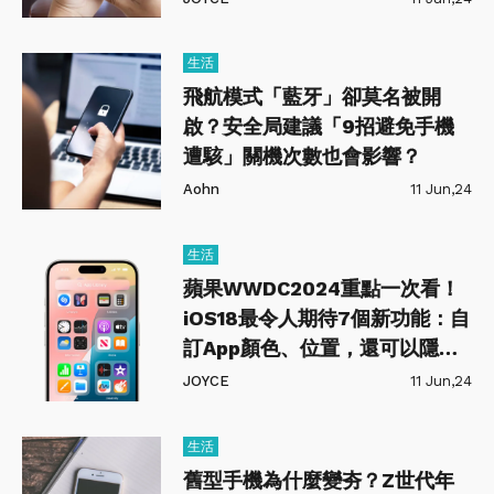
生活
飛航模式「藍牙」卻莫名被開
啟？安全局建議「9招避免手機
遭駭」關機次數也會影響？
Aohn
11 Jun,24
生活
蘋果WWDC2024重點一次看！
iOS18最令人期待7個新功能：自
訂App顏色、位置，還可以隱藏
上鎖？
JOYCE
11 Jun,24
生活
舊型手機為什麼變夯？Z世代年