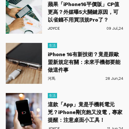
蘋果「iPhone16平價版」CP值
更高？外媒曝5大關鍵原因，可
以省錢不用買頂規Pro了？
JOYCE
09 Jul,24
生活
iPhone 16有新技術？竟是跟歐
盟新規定有關：未來手機都要能
做這件事
河馬
28 Jun,24
生活
這款「App」竟是手機耗電元
兇？iPhone剛充飽又沒電，專家
提醒：注意桌面小工具！
JOYCE
11 Jun,24