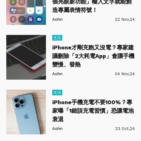
個亮眼新功能」輸入文字就能創
造專屬表情符號！
Aohn
22 Nov,24
生活
iPhone才剛充飽又沒電？專家建
議刪除「2大耗電App」會讓手機
變慢、發熱
Aohn
04 Nov,24
生活
iPhone手機充電不要100%？專
家曝「1錯誤充電習慣」恐讓電池
衰退
Aohn
23 Oct,24