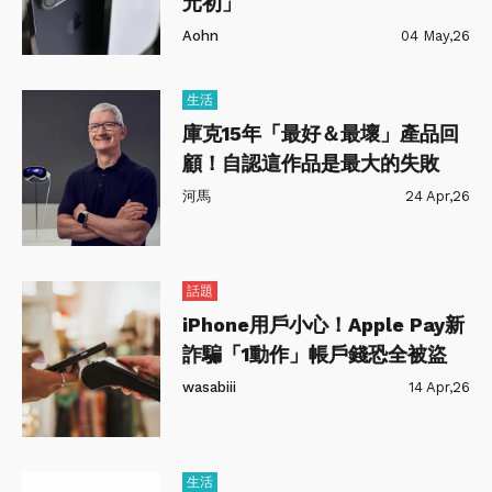
元初」
Aohn
04 May,26
生活
庫克15年「最好＆最壞」產品回
顧！自認這作品是最大的失敗
河馬
24 Apr,26
話題
iPhone用戶小心！Apple Pay新
詐騙「1動作」帳戶錢恐全被盜
wasabiii
14 Apr,26
生活