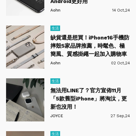
Android更好用
Aohn
14 Oct,24
生活
缺貨還是想買！iPhone16手機防
摔殼5家品牌推薦，時髦色、極
簡風、質感掛繩一起加入購物車
Aohn
02 Oct,24
生活
無法用LINE了？官方宣佈11月
「5款舊型iPhone」將淘汰，更
新也沒用！
JOYCE
27 Sep,24
生活