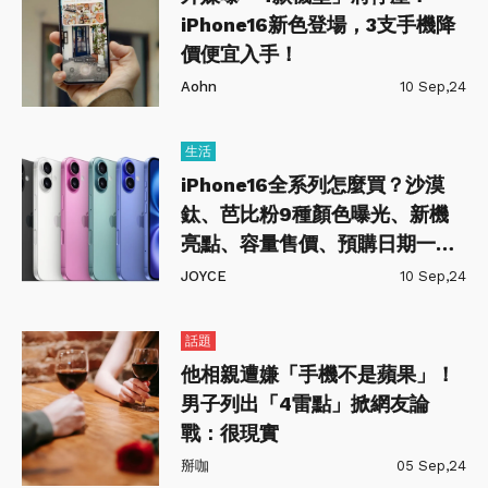
iPhone16新色登場，3支手機降
價便宜入手！
Aohn
10 Sep,24
生活
iPhone16全系列怎麼買？沙漠
鈦、芭比粉9種顏色曝光、新機
亮點、容量售價、預購日期一次
看
JOYCE
10 Sep,24
話題
他相親遭嫌「手機不是蘋果」！
男子列出「4雷點」掀網友論
戰：很現實
掰咖
05 Sep,24