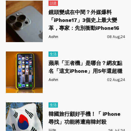
話題
鏡頭變成在中間？外媒爆料
「iPhone17」3個史上最大變
革，專家：先別衝動iPhone16
Aohn
08 Aug,24
生活
蘋果「王者機」是哪台？網友點
名「這支iPhone」用5年還超穩
Aohn
02 Aug,24
生活
韓國旅行顧好手機！「 iPhone
尋找」功能將遭南韓封殺
玩咖
26 Jul,24