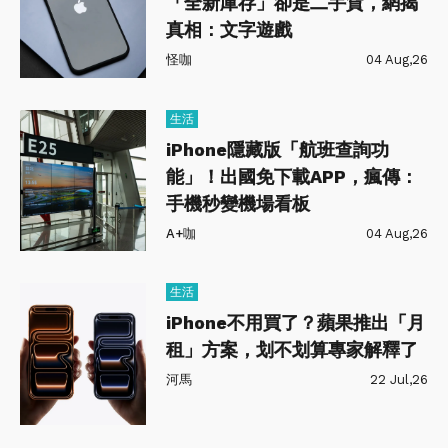
「全新庫存」卻是二手貨，網揭
真相：文字遊戲
怪咖
04 Aug,26
生活
iPhone隱藏版「航班查詢功
能」！出國免下載APP，瘋傳：
手機秒變機場看板
A+咖
04 Aug,26
生活
iPhone不用買了？蘋果推出「月
租」方案，划不划算專家解釋了
河馬
22 Jul,26