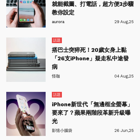
就能截圖、打電話，超方便3步驟
教你設定
aurora
29 Aug,25
話題
搭巴士突猝死！20歲女身上黏
「26支iPhone」疑走私中途發
病
怪咖
04 Aug,25
話題
iPhone新世代「無邊框全螢幕」
要來了？蘋果兩階段革新升級曝
光
影憶小腦袋
26 Jun,25