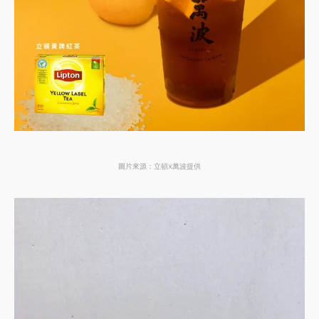
圖片來源：立頓X萬波提供