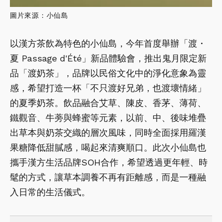
圖片來源：小仙島
以漢方茶飲為特色的小仙島，今年首度舉辦「渡・
夏 Passage d'Été」新品體驗會，推出鬼月限定新
品「渡奶茶」，品牌以民俗文化中的淨化意象為靈
感，希望打造一杯「不只渡好兄弟，也渡壞情緒」
的夏季奶茶。飲品融合艾草、陳皮、香茅、薄荷、
鐵觀音、牛蒡與蜂蜜等元素，以前、中、後味堆疊
出草本與奶茶交織的層次風味，同時全面採用羅漢
果糖降低甜膩感，喝起來清爽順口。此次小仙島也
攜手漢方生活品牌SOH合作，希望透過更年輕、時
髦的方式，讓草本調養不再有距離感，而是一種融
入日常的生活儀式。