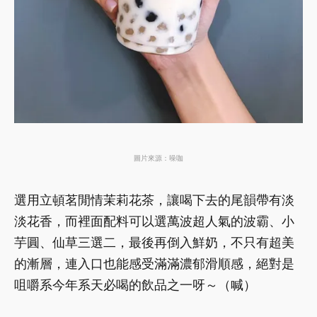
圖片來源：噪咖
選用立頓茗閒情茉莉花茶，讓喝下去的尾韻帶有淡
淡花香，而裡面配料可以選萬波超人氣的波霸、小
芋圓、仙草三選二，最後再倒入鮮奶，不只有超美
的漸層，連入口也能感受滿滿濃郁滑順感，絕對是
咀嚼系今年系天必喝的飲品之一呀～（喊）