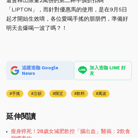
還會釋出限量2萬份的第二杯半價折扣碼
「LIPTON」，而針對優惠馬的使用，是在9月5日
起才開始生效唷，各位愛喝手搖的朋朋們，準備好
明天去爆喝一波了嗎？！
追蹤造咖 Google
加入造咖 LINE 好
News
友
手搖
立頓
限定
飲料
萬波
延伸閱讀
瘦身猝死！28歲女減肥飲控「腦出血」醫揭：2飲食