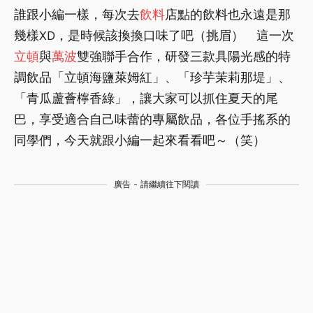
誰跟小編一樣，每次去
飲料
店點的飲料也永遠是那
幾樣XD，是時候該換換口味了吧（挑眉） 這一次
立頓
與
萬波
雙強聯手合作，研發三款具陽光感的特
調飲品「立頓海鹽萊姆紅」、「珍芋茉莉那堤」、
「青瓜蘆薈檸香綠」，讓大家可以抓住夏天的尾
巴，享受適合自己味蕾的專屬飲品，各位手搖系的
同學們，今天就跟小編一起來看看吧～（笑）
廣告 - 請繼續往下閱讀