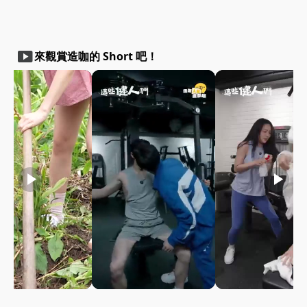
smart_display
來觀賞造咖的 Short 吧！
play_arrow
play_arrow
play_arrow