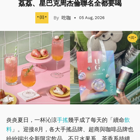
荔荔、星巴克周杰倫聯名全都要喝
吃咖
05 Aug, 2026
炎炎夏日，一杯沁涼
手搖
幾乎成了每天的「續命
飲
料
」。迎接8月，各大手搖品牌、超商與咖啡品牌也
紛紛端出全新限定飲品，不只水果系、茶香系持續