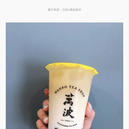
圖片來源：立頓X萬波提供