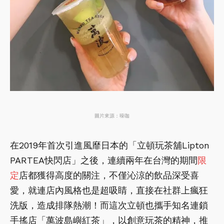
圖片來源：噪咖
在2019年首次引進風靡日本的「立頓玩茶舖Lipton
PARTEA快閃店」之後，連續兩年在台灣的期間
限
定
店都獲得高度的關注，不僅沁涼的飲品深受喜
愛，就連店內風格也是超吸睛，直接在社群上瘋狂
洗版，造成排隊熱潮！而這次立頓也攜手知名連鎖
手搖店「萬波島嶼紅茶」，以創意玩茶的精神，推