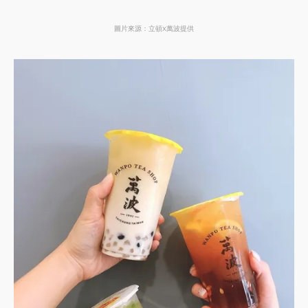
圖片來源：立頓X萬波提供