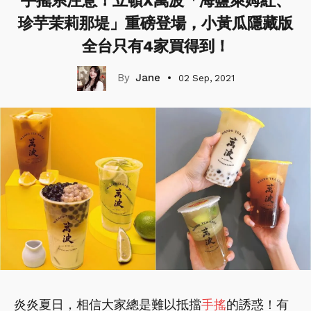
手搖系注意！立頓X萬波「海鹽萊姆紅、
珍芋茉莉那堤」重磅登場，小黃瓜隱藏版
全台只有4家買得到！
Jane
02 Sep, 2021
炎炎夏日，相信大家總是難以抵擋
手搖
的誘惑！有