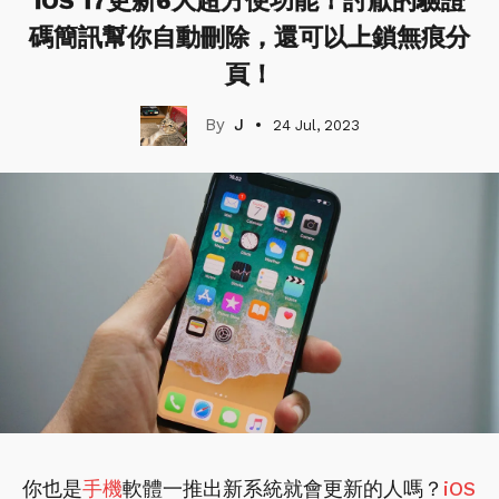
iOS 17更新6大超方便功能！討厭的驗證
碼簡訊幫你自動刪除，還可以上鎖無痕分
頁！
J
24 Jul, 2023
你也是
手機
軟體一推出新系統就會更新的人嗎？
iOS