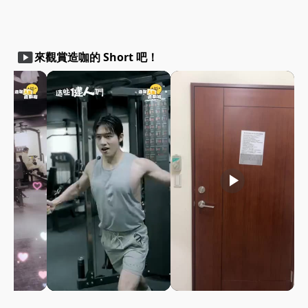
smart_display
來觀賞造咖的 Short 吧！
play_arrow
play_arrow