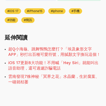
iOS 17
iPhone15
iphone
手機
功能
簡訊
延伸閱讀
超Q小海龜、跳舞鴨鴨怎麼打？「埃及象形文字
APP」秒打出百種可愛符號，用膩顏文字換玩這個！
iOS 17更新8大功能！不用喊「Hey Siri」就能叫出
語音助理，還可過濾詐騙電話
雲南發現7株神秘「冥界之花」水晶蘭，生於腐葉、
一碰就枯萎