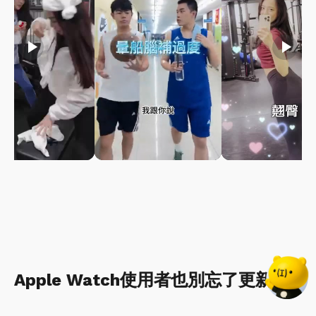
play_arrow
play_arrow
play_arrow
Apple Watch使用者也別忘了更新