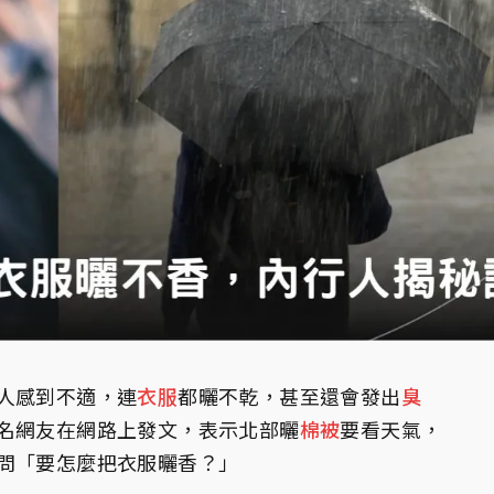
人感到不適，連
衣服
都曬不乾，甚至還會發出
臭
名網友在網路上發文，表示北部曬
棉被
要看天氣，
問「要怎麼把衣服曬香？」