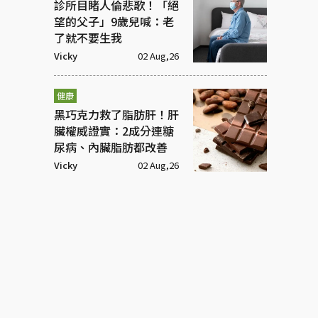
診所目睹人倫悲歌！「絕
望的父子」9歲兒喊：老
了就不要生我
Vicky
02 Aug,26
健康
黑巧克力救了脂肪肝！肝
臟權威證實：2成分連糖
尿病、內臟脂肪都改善
Vicky
02 Aug,26