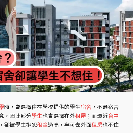
學
時，會選擇住在學校提供的學生
宿舍
，不過宿舍
意，因此部分
學生
也會選擇在外
租屋
；而最近
台中
，卻被學生抱怨
租金
過高，寧可去外面
租房
也不住