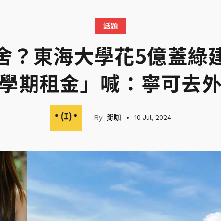
話題
舍？東海大學花5億蓋綠
學期租金」喊：寧可去
掰咖
10 Jul, 2024