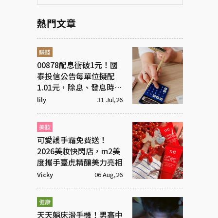
熱門文章
賺錢
00878配息衝破1元！國
泰投信公告每單位擬配
1.01元，除息、發息時間
一次看！
lily
31 Jul,26
美妝
可愛護手霜免費送！
2026美妝快閃店，m2美
度攜手臺虎精釀美力亮相
Vicky
06 Aug,26
健康
天天躺床滑手機！男高中