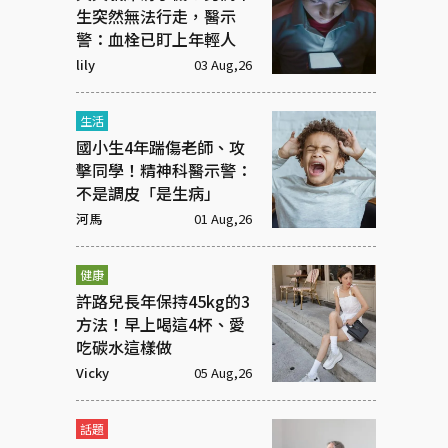
生突然無法行走，醫示
警：血栓已盯上年輕人
lily
03 Aug,26
生活
國小生4年踹傷老師、攻
擊同學！精神科醫示警：
不是調皮「是生病」
河馬
01 Aug,26
健康
許路兒長年保持45kg的3
方法！早上喝這4杯、愛
吃碳水這樣做
Vicky
05 Aug,26
話題