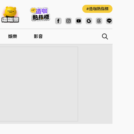
造咖熱指標
娛樂
影音